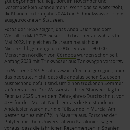
gut begonnen hat, liegt dort im November und
Dezember kein Schnee mehr. Wenn das so weitergeht,
fließt auch im Frühjahr 2024 kein Schmelzwasser in die
ausgetrockneten Stauseen.
Fotos der NASA zeigen, dass Andalusien aus dem
Weltall im Mai 2023 wesentlich brauner aussah als im
Mai 2022. Im gleichen Zeitraum hat sich die
Niederschlagsmenge um 28% reduziert. 80.000
Menschen nördlich von
Córdoba
wurden schon seit
Anfang 2023 mit Trinkwasser aus Tankwagen versorgt.
Im Winter 2024/25 hat es zwar öfter mal geregnet, aber
das bedeutet nicht, dass die
andalusischen Stauseen
ausreichend gefüllt sind, um einen trockenen Sommer
zu überstehen. Der Wasserstand der Stauseen lag im
Februar 2025 unter dem Zehn-Jahres-Durchschnitt von
47% für den Monat. Niedriger als die Füllstände in
Andalusien waren nur die Füllstände in Murcia. Am
besten sah es mit 87% in Navarra aus. Forscher der
Polytechnischen Universität von Katalonien sagen
voraus, dass die jährlichen Regenmengen in Spanien