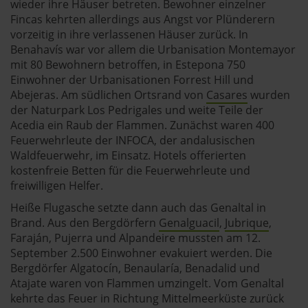
wieder ihre Häuser betreten. Bewohner einzelner
Fincas kehrten allerdings aus Angst vor Plünderern
vorzeitig in ihre verlassenen Häuser zurück. In
Benahavís war vor allem die Urbanisation Montemayor
mit 80 Bewohnern betroffen, in Estepona 750
Einwohner der Urbanisationen Forrest Hill und
Abejeras. Am südlichen Ortsrand von
Casares
wurden
der Naturpark Los Pedrigales und weite Teile der
Acedia ein Raub der Flammen. Zunächst waren 400
Feuerwehrleute der INFOCA, der andalusischen
Waldfeuerwehr, im Einsatz. Hotels offerierten
kostenfreie Betten für die Feuerwehrleute und
freiwilligen Helfer.
Heiße Flugasche setzte dann auch das Genaltal in
Brand. Aus den Bergdörfern
Genalguacil
,
Jubrique
,
Faraján, Pujerra und Alpandeire mussten am 12.
September 2.500 Einwohner evakuiert werden. Die
Bergdörfer Algatocín, Benaularía, Benadalid und
Atajate waren von Flammen umzingelt. Vom Genaltal
kehrte das Feuer in Richtung Mittelmeerküste zurück