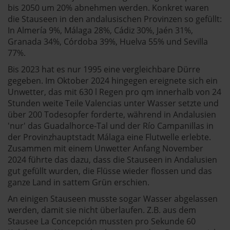
bis 2050 um 20% abnehmen werden. Konkret waren
die Stauseen in den andalusischen Provinzen so gefüllt:
In Almería 9%, Málaga 28%, Cádiz 30%, Jaén 31%,
Granada 34%, Córdoba 39%, Huelva 55% und Sevilla
77%.
Bis 2023 hat es nur 1995 eine vergleichbare Dürre
gegeben. Im Oktober 2024 hingegen ereignete sich ein
Unwetter, das mit 630 l Regen pro qm innerhalb von 24
Stunden weite Teile Valencias unter Wasser setzte und
über 200 Todesopfer forderte, während in Andalusien
'nur' das Guadalhorce-Tal und der Río Campanillas in
der Provinzhauptstadt Málaga eine Flutwelle erlebte.
Zusammen mit einem Unwetter Anfang November
2024 führte das dazu, dass die Stauseen in Andalusien
gut gefüllt wurden, die Flüsse wieder flossen und das
ganze Land in sattem Grün erschien.
An einigen Stauseen musste sogar Wasser abgelassen
werden, damit sie nicht überlaufen. Z.B. aus dem
Stausee La Concepción mussten pro Sekunde 60