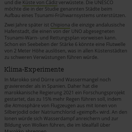
und die
Küste von Cádiz
verwüstete. Die UNESCO
möchte die in der Studie genannten Städte beim
Aufbau eines Tsunami-Frühwarnsystems unterstützen.
Zwei Jahre später ist
Chipiona
die einzige andalusische
Hafenstadt, die einen von der UNO abgesegneten
Tsunami-Warn- und Rettungsplan vorweisen kann.
Schon ein Seebeben der Stärke 6 könnte eine Flutwelle
von 2 Meter Höhe auslösen, was in allen Küstenstädten
zu schweren Verwüstungen führen würde.
Klima-Experimente
In Marokko sind Dürre und Wassermangel noch
gravierender als in Spanien. Daher hat die
marokkanische Regierung 2021 ein Forschungsprojekt
gestartet, das zu 15% mehr Regen führen soll, indem
die Atmosphäre von Flugzeugen aus mit Ionen von
Silberjodid oder Natriumchlorid »geimpft« wird. An den
Ionen würde sich Wasserdampf anreichern und zur
Bildung von Wolken führen, die im Idealfall über
Marokko abregnen.