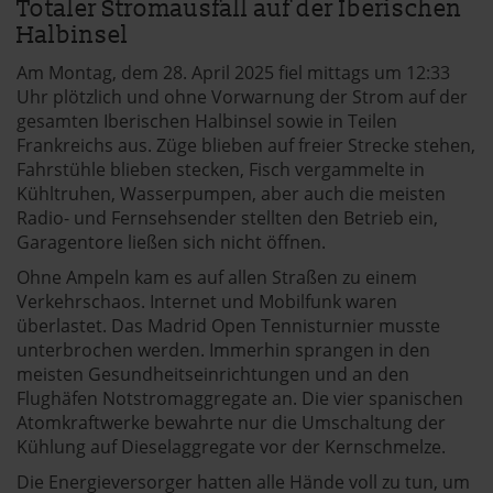
Totaler Stromausfall auf der Iberischen
Halbinsel
Am Montag, dem 28. April 2025 fiel mittags um 12:33
Uhr plötzlich und ohne Vorwarnung der Strom auf der
gesamten Iberischen Halbinsel sowie in Teilen
Frankreichs aus. Züge blieben auf freier Strecke stehen,
Fahrstühle blieben stecken, Fisch vergammelte in
Kühltruhen, Wasserpumpen, aber auch die meisten
Radio- und Fernsehsender stellten den Betrieb ein,
Garagentore ließen sich nicht öffnen.
Ohne Ampeln kam es auf allen Straßen zu einem
Verkehrschaos. Internet und Mobilfunk waren
überlastet. Das Madrid Open Tennisturnier musste
unterbrochen werden. Immerhin sprangen in den
meisten Gesundheitseinrichtungen und an den
Flughäfen Notstromaggregate an. Die vier spanischen
Atomkraftwerke bewahrte nur die Umschaltung der
Kühlung auf Dieselaggregate vor der Kernschmelze.
Die Energieversorger hatten alle Hände voll zu tun, um