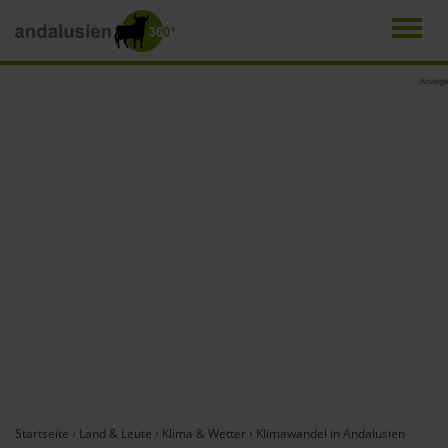
Men
Direkt
Anzeige
zum
Inhalt
Startseite
›
Land & Leute
›
Klima & Wetter
›
Klimawandel in Andalusien