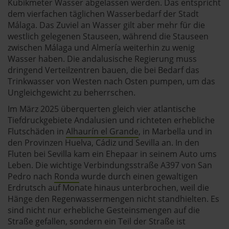
Kubikmeter Wasser abgelassen werden. Das entspricht
dem vierfachen täglichen Wasserbedarf der Stadt
Málaga. Das Zuviel an Wasser gilt aber mehr für die
westlich gelegenen Stauseen, während die Stauseen
zwischen Málaga und Almería weiterhin zu wenig
Wasser haben. Die andalusische Regierung muss
dringend Verteilzentren bauen, die bei Bedarf das
Trinkwasser von Westen nach Osten pumpen, um das
Ungleichgewicht zu beherrschen.
Im März 2025 überquerten gleich vier atlantische
Tiefdruckgebiete Andalusien und richteten erhebliche
Flutschäden in
Alhaurín el Grande
, in Marbella und in
den Provinzen Huelva, Cádiz und Sevilla an. In den
Fluten bei Sevilla kam ein Ehepaar in seinem Auto ums
Leben. Die wichtige Verbindungsstraße A397 von San
Pedro nach
Ronda
wurde durch einen gewaltigen
Erdrutsch auf Monate hinaus unterbrochen, weil die
Hänge den Regenwassermengen nicht standhielten. Es
sind nicht nur erhebliche Gesteinsmengen auf die
Straße gefallen, sondern ein Teil der Straße ist