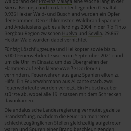
Waldbrand der
Provinz Málaga
eine Woche lang in der
Sierra Bermeja und im dahinter liegenden Genaltal.
9.936 Hektar Wald- und Buschland wurden ein Opfer
der Flammen. Den schlimmsten Waldbrand Spaniens
und Andalusiens gab es allerdings 2004 in der Río Tinto
Bergbau-Region zwischen
Huelva
und
Sevilla
. 29.867
Hektar Wald wurden dabei vernichtet
Fünfzig Löschflugzeuge und Helikopter sowie bis zu
5.000 Feuerwehrleute waren im September 2021 rund
um die Uhr im Einsatz, um das Übergreifen der
Flammen auf zehn kleine »Weiße Dörfer« zu
verhindern. Feuerwehren aus ganz Spanien eilten zu
Hilfe. Ein Feuerwehrmann aus Alicante starb, zwei
Feuerwehrleute wurden verletzt. Ein Hubschrauber
stürzte ab, wobei alle 19 Insassen mit dem Schrecken
davonkamen.
Die andalusische Landesregierung vermutet gezielte
Brandstiftung, nachdem die Feuer an mehreren
schlecht zugänglichen Stellen gleichzeitig aufgetreten
waren und Spuren einer Brand beschleunigenden