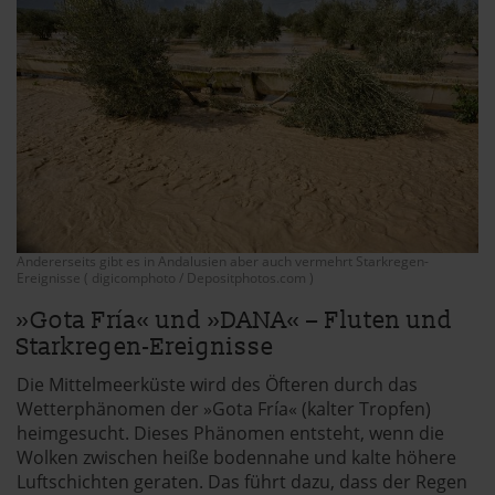
Andererseits gibt es in Andalusien aber auch vermehrt Starkregen-
Ereignisse ( digicomphoto / Depositphotos.com )
»Gota Fría« und »DANA« – Fluten und
Starkregen-Ereignisse
Die Mittelmeerküste wird des Öfteren durch das
Wetterphänomen der »Gota Fría« (kalter Tropfen)
heimgesucht. Dieses Phänomen entsteht, wenn die
Wolken zwischen heiße bodennahe und kalte höhere
Luftschichten geraten. Das führt dazu, dass der Regen