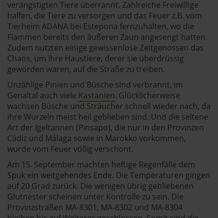
andalusien360.de verwendet Cookies
verängstigten Tiere überrannt. Zahlreiche Freiwillige
halfen, die Tiere zu versorgen und das Feuer z.B. vom
Tierheim ADANA bei Estepona fernzuhalten, wo die
Einige von ihnen sind notwendig, während andere nicht
Flammen bereits den äußeren Zaun angesengt hatten.
notwendig sind, jedoch helfen das Onlineangebot zu
Zudem nutzten einige gewissenlose Zeitgenossen das
verbessern und wirtschaftlich zu betreiben. Du kannst in
Chaos, um ihre Haustiere, derer sie überdrüssig
den Einsatz der nicht notwendigen Cookies mit dem Klick
geworden waren, auf die Straße zu treiben.
auf die Schaltfläche »Akzeptieren« einwilligen oder dich
Unzählige Pinien und Büsche sind verbrannt, im
per Klick auf »Anpassen« anders entscheiden. Die
Genaltal auch viele
Kastanien
. Glücklicherweise
Einwilligung umfasst alle vorausgewählten, bzw. von dir
wachsen Büsche und Sträucher schnell wieder nach, da
ausgewählten Cookies. Du kannst diese Einstellungen
ihre Wurzeln meist heil geblieben sind. Und die seltene
jederzeit aufrufen und Cookies auch nachträglich
Art der Igeltannen (Pinsapo), die nur in den Provinzen
jederzeit abwählen. Weitere Hinweise zu den
Cádiz und Málaga sowie in Marokko vorkommen,
verwendeten Verfahren und Begrifflichkeiten (z.B.
wurde vom Feuer völlig verschont.
»Cookies«, »Marketing« und »Statistik«) erhältst du in
Am 15. September machten heftige Regenfälle dem
der Datenschutzerklärung.
Spuk ein weitgehendes Ende. Die Temperaturen gingen
auf 20 Grad zurück. Die wenigen übrig gebliebenen
Datenschutzerklärung
|
Impressum
Glutnester scheinen unter Kontrolle zu sein. Die
Provinzstraßen MA-8301, MA-8302 und MA-8304
bleiben bis auf Weiteres geschlossen. Somit sind die