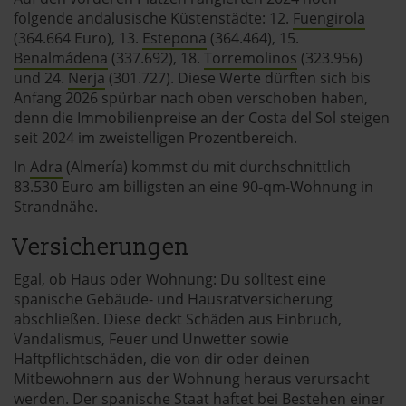
folgende andalusische Küstenstädte: 12.
Fuengirola
(364.664 Euro), 13.
Estepona
(364.464), 15.
Benalmádena
(337.692), 18.
Torremolinos
(323.956)
und 24.
Nerja
(301.727). Diese Werte dürften sich bis
Anfang 2026 spürbar nach oben verschoben haben,
denn die Immobilienpreise an der Costa del Sol steigen
seit 2024 im zweistelligen Prozentbereich.
In
Adra
(Almería) kommst du mit durchschnittlich
83.530 Euro am billigsten an eine 90‑qm-Wohnung in
Strandnähe.
Versicherungen
Egal, ob Haus oder Wohnung: Du solltest eine
spanische Gebäude- und Hausratversicherung
abschließen. Diese deckt Schäden aus Einbruch,
Vandalismus, Feuer und Unwetter sowie
Haftpflichtschäden, die von dir oder deinen
Mitbewohnern aus der Wohnung heraus verursacht
werden. Der spanische Staat haftet bei Bestehen einer