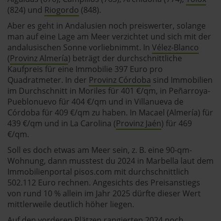
(824) und
Riogordo
(848).
Aber es geht in Andalusien noch preiswerter, solange
man auf eine Lage am Meer verzichtet und sich mit der
andalusischen Sonne vorliebnimmt. In
Vélez-Blanco
(
Provinz Almería
) beträgt der durchschnittliche
Kaufpreis für eine Immobilie 397 Euro pro
Quadratmeter. In der
Provinz Córdoba
sind Immobilien
im Durchschnitt in Moriles für 401 €/qm, in Peñarroya-
Pueblonuevo für 404 €/qm und in Villanueva de
Córdoba für 409 €/qm zu haben. In Macael (Almería) für
439 €/qm und in La Carolina (
Provinz Jaén
) für 469
€/qm.
Soll es doch etwas am Meer sein, z. B. eine 90-qm-
Wohnung, dann musstest du 2024 in Marbella laut dem
Immobilienportal pisos.com mit durchschnittlich
502.112 Euro rechnen. Angesichts des Preisanstiegs
von rund 10 % allein im Jahr 2025 dürfte dieser Wert
mittlerweile deutlich höher liegen.
Auf den vorderen Plätzen rangierten 2024 noch