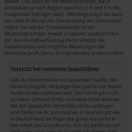
Makler. Das spart dir die Maklerprovision, die in
Andalusien je nach Region zwischen 3 % und 5 % des
Kaufpreises betragen kann. Allerdings trägst du dann
das volle Risiko bei der Überprüfung der Dokumente
selbst. Gerade bei Privatverkäufen ist ein
deutschsprachiger Anwalt in Spanien unverzichtbar,
der den Grundbuchauszug (Nota Simple), die
Katasterdaten und mögliche Belastungen der
Immobilie prüft, bevor du irgendetwas unterschreibst.
Vorsicht bei vererbten Immobilien!
Falls du die Immobilie von jemandem kaufst, der
diese in jüngster Vergangenheit geerbt hat, musst
du besonders achtsam sein. Der Fall ist gar nicht
so selten: Jemand stirbt, und seine Erben können
mit der spanischen Immobilie nichts anfangen
und bieten sie dir zum Kauf an. In Spanien gilt wie
in Deutschland die Regel des guten Glaubens in
den Inhalt des Grundbuchs. D.h. du darfst darauf
vertrauen, dass, wer im Grundbuch eingetragen