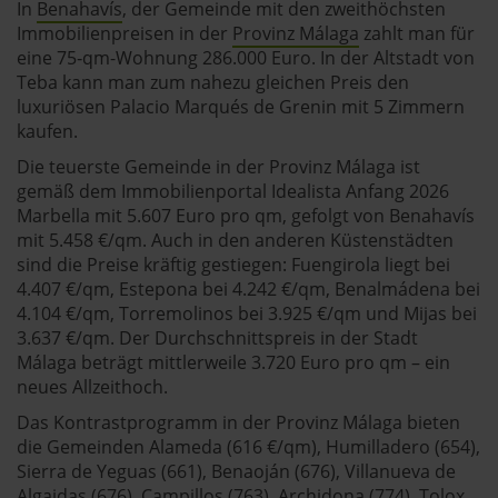
In
Benahavís
, der Gemeinde mit den zweithöchsten
Immobilienpreisen in der
Provinz Málaga
zahlt man für
eine 75‑qm-Wohnung 286.000 Euro. In der Altstadt von
Teba kann man zum nahezu gleichen Preis den
luxuriösen Palacio Marqués de Grenin mit 5 Zimmern
kaufen.
Die teuerste Gemeinde in der Provinz Málaga ist
gemäß dem Immobilienportal Idealista Anfang 2026
Marbella mit 5.607 Euro pro qm, gefolgt von Benahavís
mit 5.458 €/qm. Auch in den anderen Küstenstädten
sind die Preise kräftig gestiegen: Fuengirola liegt bei
4.407 €/qm, Estepona bei 4.242 €/qm, Benalmádena bei
4.104 €/qm, Torremolinos bei 3.925 €/qm und Mijas bei
3.637 €/qm. Der Durchschnittspreis in der Stadt
Málaga beträgt mittlerweile 3.720 Euro pro qm – ein
neues Allzeithoch.
Das Kontrastprogramm in der Provinz Málaga bieten
die Gemeinden Alameda (616 €/qm), Humilladero (654),
Sierra de Yeguas (661), Benaoján (676), Villanueva de
Algaidas (676), Campillos (763), Archidona (774),
Tolox