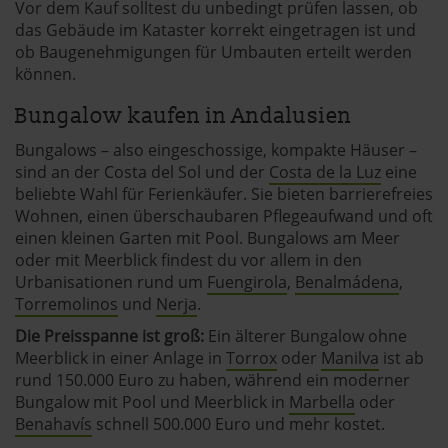
Vor dem Kauf solltest du unbedingt prüfen lassen, ob
das Gebäude im Kataster korrekt eingetragen ist und
ob Baugenehmigungen für Umbauten erteilt werden
können.
Bungalow kaufen in Andalusien
Bungalows – also eingeschossige, kompakte Häuser –
sind an der Costa del Sol und der
Costa de la Luz
eine
beliebte Wahl für Ferienkäufer. Sie bieten barrierefreies
Wohnen, einen überschaubaren Pflegeaufwand und oft
einen kleinen Garten mit Pool. Bungalows am Meer
oder mit Meerblick findest du vor allem in den
Urbanisationen rund um
Fuengirola
,
Benalmádena
,
Torremolinos
und
Nerja
.
Die Preisspanne ist groß:
Ein älterer Bungalow ohne
Meerblick in einer Anlage in
Torrox
oder
Manilva
ist ab
rund 150.000 Euro zu haben, während ein moderner
Bungalow mit Pool und Meerblick in
Marbella
oder
Benahavís
schnell 500.000 Euro und mehr kostet.