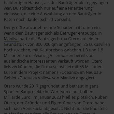
halbfertigen Häuser, als der Bauträger pleitegegangen
war. Du solltest dich nur auf eine Finanzierung
einlassen, die eine Auszahlung an den Bauträger in
Raten nach Baufortschritt vorsieht.
Der größte anzunehmende Schaden tritt dann ein,
wenn dein Bauträger sich als Betrüger entpuppt. In
Manilva
hatte die Bauträgerfirma Otero auf einem
Grundstück von 800.000 qm angefangen, 25 Luxusvillen
hochzuziehen, mit Kaufpreisen zwischen 1,3 und 1,8
Millionen Euro. Zwanzig Villen waren bereits an
ausländische Interessenten verkauft worden. Otero
ließ verkünden, die Firma selbst sei mit 35 Millionen
Euro in dem Projekt namens »Oceanic« im Neubau-
Gebiet »Duquesa Valley« von Manilva engagiert.
Otero wurde 2017 gegründet und betreut in ganz
Spanien Bauprojekte im Wert von einer halben
Milliarde Euro. Im Januar 2023 hieß es plötzlich, Ruben
Otero, der Gründer und Eigentümer von Otero habe
sich nach Venezuela abgesetzt. Nicht nur die Baustelle
in Manilva, sondern alle Baustellen von Otero in