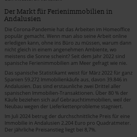
andalusien360.de verwendet Cookies
Der Markt für Ferienimmobilien in
Einige von ihnen sind notwendig, während andere nicht
Andalusien
notwendig sind, jedoch helfen das Onlineangebot zu
Die Corona-Pandemie hat das Arbeiten im Homeoffice
verbessern und wirtschaftlich zu betreiben. Du kannst in
populär gemacht. Wenn man also seine Arbeit online
den Einsatz der nicht notwendigen Cookies mit dem Klick
erledigen kann, ohne ins Büro zu müssen, warum dann
auf die Schaltfläche »Akzeptieren« einwilligen oder dich
nicht gleich in einem angenehmen Ambiente, wo
per Klick auf »Anpassen« anders entscheiden. Die
meistens die Sonne scheint? Seit dem Jahr 2022 sind
Einwilligung umfasst alle vorausgewählten, bzw. von dir
spanische Ferienimmobilien am Meer gefragt wie nie.
ausgewählten Cookies. Du kannst diese Einstellungen
Das spanische Statistikamt weist für März 2022 für ganz
jederzeit aufrufen und Cookies auch nachträglich
Spanien 59.272 Immobilienkäufe aus, davon 39.846 in
jederzeit abwählen. Weitere Hinweise zu den
Andalusien. Das sind erstaunliche zwei Drittel aller
verwendeten Verfahren und Begrifflichkeiten (z.B.
spanischen Immobilien-Transaktionen. Über 80 % der
»Cookies«, »Marketing« und »Statistik«) erhältst du in
Käufe beziehen sich auf Gebrauchtimmobilien, weil der
der Datenschutzerklärung.
Neubau wegen der Lieferkettenprobleme stagniert.
Im Juli 2024 betrug der durchschnittliche Preis für eine
Datenschutzerklärung
|
Impressum
Immobilie in Andalusien 2.204 Euro pro Quadratmeter.
Der jährliche Preisanstieg liegt bei 8,7%.