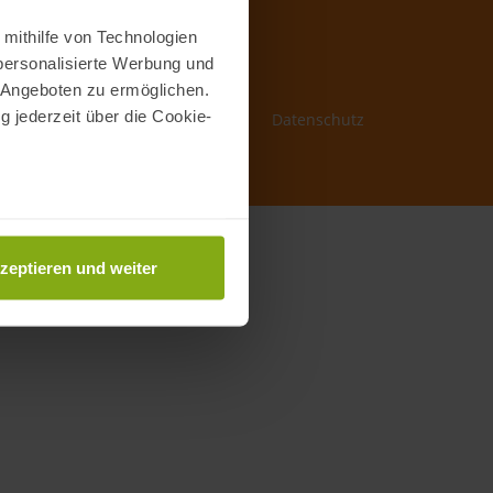
 mithilfe von Technologien
personalisierte Werbung und
 Angeboten zu ermöglichen.
g jederzeit über die Cookie-
mich
Kontakt
Impressum
Datenschutz
au sein können
zieren
zeptieren und weiter
hre Präferenzen im
Abschnitt
nlineangebot zu verbessern
dem Klick auf die
n. Die Einwilligung umfasst