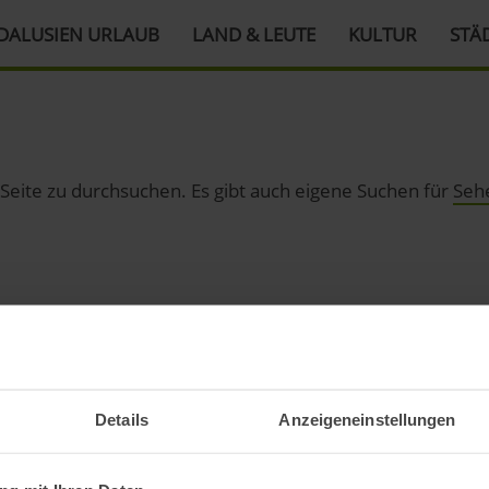
DALUSIEN URLAUB
LAND & LEUTE
KULTUR
STÄ
 Seite zu durchsuchen. Es gibt auch eigene Suchen für
Seh
 seit meiner ersten Reise
Details
Anzeigeneinstellungen
ir und weiteren
s und Infos zu Städten,