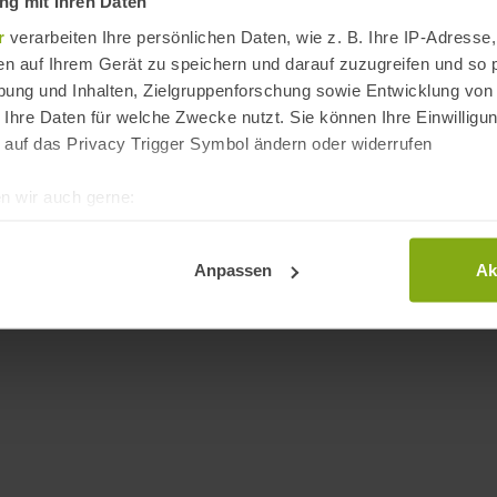
g mit Ihren Daten
ur, Kultur uvm.
r
verarbeiten Ihre persönlichen Daten, wie z. B. Ihre IP-Adresse,
st du unter '
Über mich
'.
en auf Ihrem Gerät zu speichern und darauf zuzugreifen und so 
ung und Inhalten, Zielgruppenforschung sowie Entwicklung von
 Ihre Daten für welche Zwecke nutzt. Sie können Ihre Einwilligun
Über 
 auf das Privacy Trigger Symbol ändern oder widerrufen
n wir auch gerne:
re geografische Lage erfassen, welche bis auf einige Meter gen
es Scannen nach bestimmten Merkmalen (Fingerprinting) identifi
Anpassen
Ak
ie Ihre persönlichen Daten verarbeitet werden, und legen Sie I
t Cookies
dig, während andere nicht notwendig sind, jedoch helfen das O
ben. Du kannst in den Einsatz der nicht notwendigen Cookies mit 
inwilligen oder dich per Klick auf »Anpassen« anders entscheide