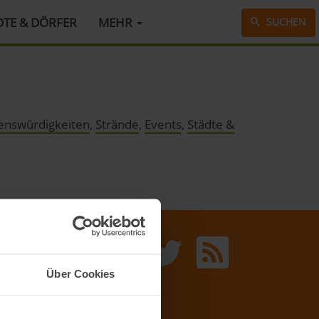
DTE & DÖRFER
MEHR
SUCHEN
enswürdigkeiten
,
Strände
,
Events
,
Städte &
Über Cookies