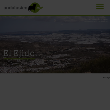
Men
Direkt
BLICK AUF EL EJIDO UND UMGEBUNG
Juanan Barros Moreno / Shutterstock.com
zum
Inhalt
El Ejido
Anzeige