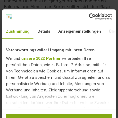
findest du in den zu El Ejido gehörenden Badeorten
Balerma
und
Almerimar
. Surfer sollten sich den
Playa
Los Baños / Guardias Viejas
anschauen.
Zustimmung
Details
Anzeigeneinstellungen
Über
Verantwortungsvoller Umgang mit Ihren Daten
Wir und
unsere 1022 Partner
verarbeiten Ihre
persönlichen Daten, wie z. B. Ihre IP-Adresse, mithilfe
von Technologien wie Cookies, um Informationen auf
Playa Almerimar / San
Ihrem Gerät zu speichern und darauf zuzugreifen und so
personalisierte Werbung und Inhalte, Messungen von
Miguel Poniente
Werbung und Inhalten, Zielgruppenforschung sowie
Entwicklung von Angeboten zu ermöglichen. Sie
entscheiden darüber, wer Ihre Daten für welche Zwecke
Events & Veranstaltungen in El
nutzt. Sie können Ihre Einwilligung jederzeit über die
Ejido
Cookie-Erklärung oder durch Klicken auf das Privacy