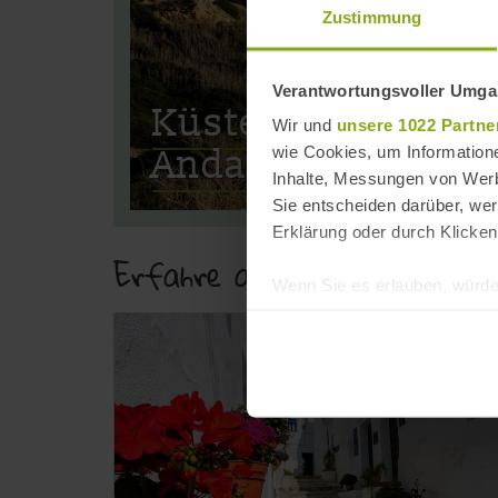
Zustimmung
Verantwortungsvoller Umgan
Küstenregionen in
Wir und
unsere 1022 Partne
wie Cookies, um Information
Andalusien
Inhalte, Messungen von Werb
Sie entscheiden darüber, wer
Erklärung oder durch Klicken
Erfahre alles zur Geografie
Wenn Sie es erlauben, würde
Informationen über Ih
Ihr Gerät durch aktiv
Erfahren Sie mehr darüber, w
Einzelheiten
fest.
andalusien360.de verwende