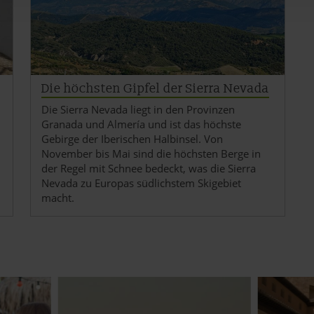
dig, während andere nicht notwendig sind, jedoch helfen das O
ben. Du kannst in den Einsatz der nicht notwendigen Cookies mit 
inwilligen oder dich per Klick auf »Anpassen« anders entscheide
on dir ausgewählten Cookies. Du kannst diese Einstellungen jed
abwählen. Weitere Hinweise zu den verwendeten Verfahren und Beg
Die höchsten Gipfel der Sierra Nevada
Statistik«) erhältst du in der Datenschutzerklärung.
Die Sierra Nevada liegt in den Provinzen
Granada und Almería und ist das höchste
pressum
Gebirge der Iberischen Halbinsel. Von
November bis Mai sind die höchsten Berge in
der Regel mit Schnee bedeckt, was die Sierra
Nevada zu Europas südlichstem Skigebiet
macht.