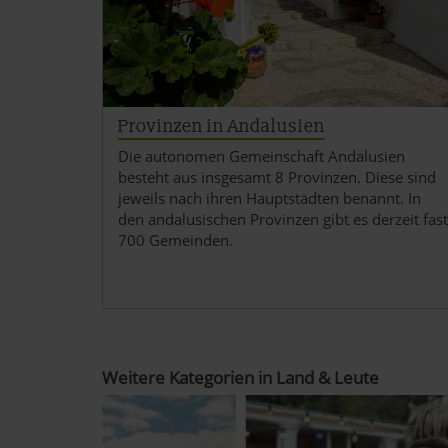
Einige von ihnen sind notwen
und wirtschaftlich zu betrei
Schaltfläche »Akzeptieren« e
alle vorausgewählten, bzw. v
auch nachträglich jederzeit 
Provinzen in Andalusien
»Cookies«, »Marketing« und »
Die autonomen Gemeinschaft Andalusien
besteht aus insgesamt 8 Provinzen. Diese sind
Datenschutzerklärung
|
Im
jeweils nach ihren Hauptstädten benannt. In
den andalusischen Provinzen gibt es derzeit fast
700 Gemeinden.
Weitere Kategorien in Land & Leute