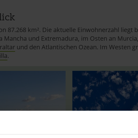
lick
on 87.268 km². Die aktuelle Einwohnerzahl liegt 
-La Mancha und Extremadura, im Osten an Murcia
raltar
und den Atlantischen Ozean. Im Westen gre
lla
.