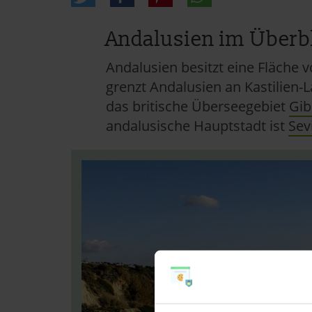
Andalusien im Überb
Andalusien besitzt eine Fläche v
grenzt Andalusien an Kastilien
das britische Überseegebiet
Gib
andalusische Hauptstadt ist
Sevi