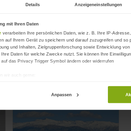
Details
Anzeigeneinstellungen
g mit Ihren Daten
Mulhacén –
r
verarbeiten Ihre persönlichen Daten, wie z. B. Ihre IP-Adresse,
en auf Ihrem Gerät zu speichern und darauf zuzugreifen und so 
der Iberisc
ung und Inhalten, Zielgruppenforschung sowie Entwicklung von
 Ihre Daten für welche Zwecke nutzt. Sie können Ihre Einwilligun
 auf das Privacy Trigger Symbol ändern oder widerrufen
 von Andalusien
n wir auch gerne:
re geografische Lage erfassen, welche bis auf einige Meter gen
es Scannen nach bestimmten Merkmalen (Fingerprinting) identifi
Anpassen
Ak
ie Ihre persönlichen Daten verarbeitet werden, und legen Sie I
t Cookies