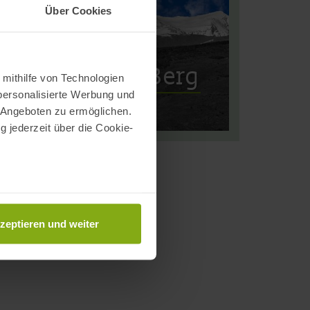
Über Cookies
 der höchste Berg
 mithilfe von Technologien
personalisierte Werbung und
hen Halbinsel
 Angeboten zu ermöglichen.
g jederzeit über die Cookie-
au sein können
zieren
zeptieren und weiter
hre Präferenzen im
Abschnitt