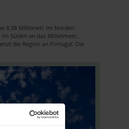
bei 8,38 Millionen. Im Norden
, im Süden an das Mittelmeer,
nzt die Region an Portugal. Die