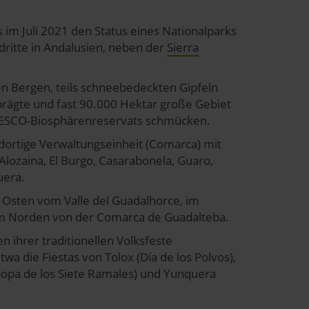
s im Juli 2021 den Status eines Nationalparks
 dritte in Andalusien, neben der
Sierra
len Bergen, teils schneebedeckten Gipfeln
prägte und fast 90.000 Hektar große Gebiet
UNESCO-Biosphärenreservats schmücken.
dortige Verwaltungseinheit (Comarca) mit
Alozaina, El Burgo, Casarabonela, Guaro,
era.
Osten vom Valle del Guadalhorce, im
m Norden von der Comarca de Guadalteba.
ihrer traditionellen Volksfeste
a die Fiestas von Tolox (Día de los Polvos),
 Sopa de los Siete Ramales) und Yunquera