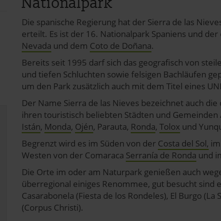
Nationalpark
Die spanische Regierung hat der Sierra de las Nieve
erteilt. Es ist der 16. Nationalpark Spaniens und der
Nevada
und dem
Coto de Doñana
.
Bereits seit 1995 darf sich das geografisch von stei
und tiefen Schluchten sowie felsigen Bachläufen ge
um den Park zusätzlich auch mit dem Titel eines 
Der Name Sierra de las Nieves bezeichnet auch die 
ihren touristisch beliebten Städten und Gemeinden 
Istán
,
Monda
,
Ojén
, Parauta,
Ronda
,
Tolox
und Yunqu
Begrenzt wird es im Süden von der
Costa del Sol,
im 
Westen von der Comaraca
Serranía de Ronda
und i
Die Orte im oder am Naturpark genießen auch wegen 
überregional einiges Renommee, gut besucht sind etw
Casarabonela (Fiesta de los Rondeles), El Burgo (La
(Corpus Christi).