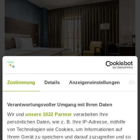
Zustimmung
Details
Anzeigeneinstellungen
Über
Eurostars Asta Regia Jerez
Erhabene Sandsteinbögen, schmiedeeiserne
Verantwortungsvoller Umgang mit Ihren Daten
Fenstergitter und schwere Holztüren: Im Eurostars
Wir und
unsere 1022 Partner
verarbeiten Ihre
Asta Regia Jerez im Herzen der Altstadt von Jerez de la
persönlichen Daten, wie z. B. Ihre IP-Adresse, mithilfe
Frontera triffst du auf ehrwürdige Geschichte und die
von Technologien wie Cookies, um Informationen auf
Annehmlichkeiten der Moderne.
Ihrem Gerät zu speichern und darauf zuzugreifen und so
Jerez de la Frontera