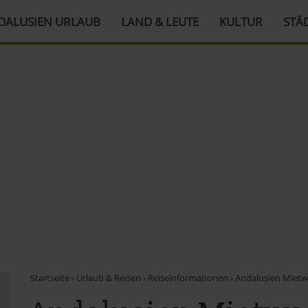
DALUSIEN URLAUB
LAND & LEUTE
KULTUR
STÄ
Startseite
›
Urlaub & Reisen
›
Reiseinformationen
›
Andalusien Miet