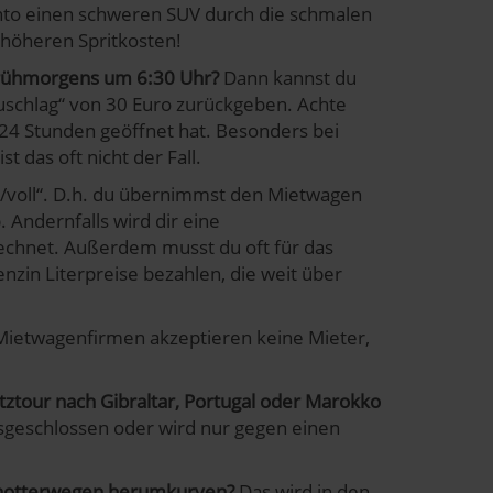
unto einen schweren SUV durch die schmalen
 höheren Spritkosten!
 frühmorgens um 6:30 Uhr?
Dann kannst du
uschlag“ von 30 Euro zurückgeben. Achte
24 Stunden geöffnet hat. Besonders bei
das oft nicht der Fall.
ll/voll“. D.h. du übernimmst den Mietwagen
. Andernfalls wird dir eine
chnet. Außerdem musst du oft für das
nzin Literpreise bezahlen, die weit über
ietwagenfirmen akzeptieren keine Mieter,
ztour nach Gibraltar, Portugal oder Marokko
sgeschlossen oder wird nur gegen einen
chotterwegen herumkurven?
Das wird in den