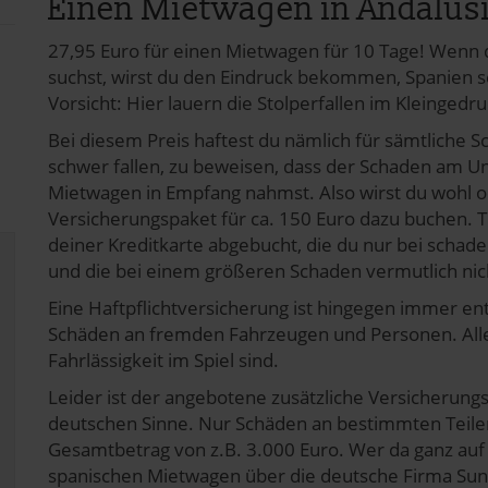
Einen Mietwagen in Andalus
27,95 Euro für einen Mietwagen für 10 Tage! Wenn
suchst, wirst du den Eindruck bekommen, Spanien se
Vorsicht: Hier lauern die Stolperfallen im Kleingedr
Bei diesem Preis haftest du nämlich für sämtliche 
schwer fallen, zu beweisen, dass der Schaden am U
Mietwagen in Empfang nahmst. Also wirst du wohl o
Versicherungspaket für ca. 150 Euro dazu buchen. Tu
deiner Kreditkarte abgebucht, die du nur bei schad
und die bei einem größeren Schaden vermutlich nich
Eine Haftpflichtversicherung ist hingegen immer ent
Schäden an fremden Fahrzeugen und Personen. Allerd
Fahrlässigkeit im Spiel sind.
Leider ist der angebotene zusätzliche Versicherung
deutschen Sinne. Nur Schäden an bestimmten Teilen
Gesamtbetrag von z.B. 3.000 Euro. Wer da ganz au
spanischen Mietwagen über die deutsche Firma
Sun