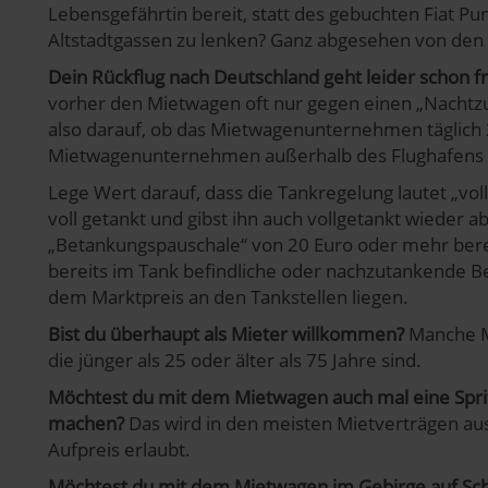
Lebensgefährtin bereit, statt des gebuchten Fiat P
pressum
Altstadtgassen zu lenken? Ganz abgesehen von den
Dein Rückflug nach Deutschland geht leider schon
vorher den Mietwagen oft nur gegen einen „Nachtz
also darauf, ob das Mietwagenunternehmen täglich 
Mietwagenunternehmen außerhalb des Flughafens ist 
Lege Wert darauf, dass die Tankregelung lautet „vo
voll getankt und gibst ihn auch vollgetankt wieder ab
„Betankungspauschale“ von 20 Euro oder mehr bere
bereits im Tank befindliche oder nachzutankende Be
dem Marktpreis an den Tankstellen liegen.
Bist du überhaupt als Mieter willkommen?
Manche M
die jünger als 25 oder älter als 75 Jahre sind.
Möchtest du mit dem Mietwagen auch mal eine Sprit
machen?
Das wird in den meisten Mietverträgen au
Aufpreis erlaubt.
Möchtest du mit dem Mietwagen im Gebirge auf S