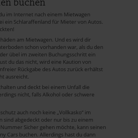
ien buchen
 du im Internet nach einem Mietwagen
i ein Schlaraffenland für Mieter von Autos.
uckten!
Schäden am Mietwagen. Und es wird dir
nterboden schon vorhanden war, als du den
der übel im zweiten Buchungsschritt ein
st du das nicht, wird eine Kaution von
enfreier Rückgabe des Autos zurück erhältst
t ausreicht.
halten und deckt bei einem Unfall die
ings nicht, falls Alkohol oder schwere
sschutz auch noch keine „Vollkasko“ im
 sind abgedeckt oder nur bis zu einem
f Nummer Sicher gehen möchte, kann seinen
ny Cars
buchen. Allerdings hast du dann