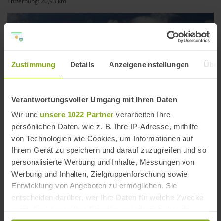
Entfernung: 20,93 km
Zustimmung
Details
Anzeigeneinstellungen
Über
Verantwortungsvoller Umgang mit Ihren Daten
Wir und
unsere 1022 Partner
verarbeiten Ihre
persönlichen Daten, wie z. B. Ihre IP-Adresse, mithilfe
von Technologien wie Cookies, um Informationen auf
Ihrem Gerät zu speichern und darauf zuzugreifen und so
personalisierte Werbung und Inhalte, Messungen von
Playa Aguamarga
Werbung und Inhalten, Zielgruppenforschung sowie
Entwicklung von Angeboten zu ermöglichen. Sie
Entfernung: 23,14 km
entscheiden darüber, wer Ihre Daten für welche Zwecke
nutzt. Sie können Ihre Einwilligung jederzeit über die