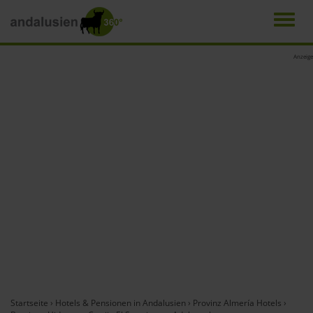
Men
Direkt
Anzeige
zum
Inhalt
Startseite
›
Hotels & Pensionen in Andalusien
›
Provinz Almería Hotels
›