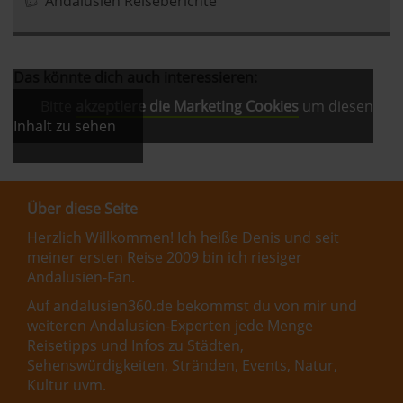
Andalusien Reiseberichte
Das könnte dich auch interessieren:
Bitte
akzeptiere die Marketing Cookies
um diesen
Inhalt zu sehen
Über diese Seite
Herzlich Willkommen! Ich heiße Denis und seit
meiner ersten Reise 2009 bin ich riesiger
Andalusien-Fan.
Auf andalusien360.de bekommst du von mir und
weiteren Andalusien-Experten jede Menge
Reisetipps und Infos zu Städten,
Sehenswürdigkeiten, Stränden, Events, Natur,
Kultur uvm.