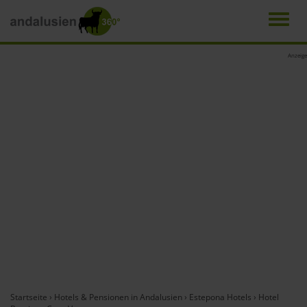
Men
Direkt
Anzeige
zum
Inhalt
Startseite
›
Hotels & Pensionen in Andalusien
›
Estepona Hotels
›
Hotel