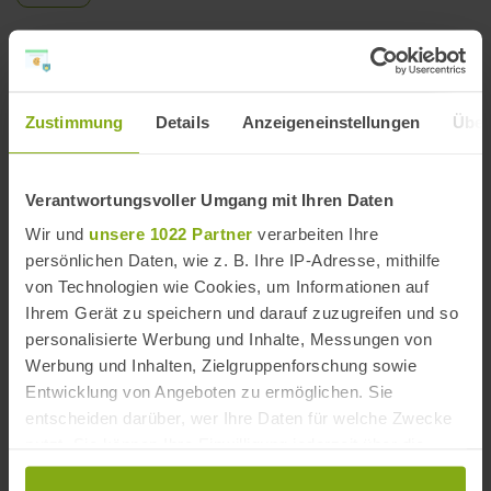
Hotelinfos
Zustimmung
Details
Anzeigeneinstellungen
Über
Adresse
Casa Ibero
Nueva Apertura, 5
Verantwortungsvoller Umgang mit Ihren Daten
18412 Bubión
Wir und
unsere 1022 Partner
verarbeiten Ihre
Provinz Granada, Andalusien
persönlichen Daten, wie z. B. Ihre IP-Adresse, mithilfe
Spanien
von Technologien wie Cookies, um Informationen auf
Ihrem Gerät zu speichern und darauf zuzugreifen und so
personalisierte Werbung und Inhalte, Messungen von
Um dir die Karte anschauen zu können, musst du
Werbung und Inhalten, Zielgruppenforschung sowie
die Marketing Cookies akzeptieren.
Entwicklung von Angeboten zu ermöglichen. Sie
entscheiden darüber, wer Ihre Daten für welche Zwecke
COOKIES ZULASSEN
nutzt. Sie können Ihre Einwilligung jederzeit über die
Cookie-Erklärung oder durch Klicken auf das Privacy