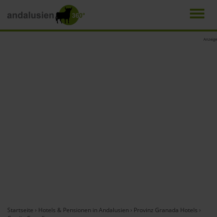
Men
Direkt
Anzeige
zum
Inhalt
Startseite
›
Hotels & Pensionen in Andalusien
›
Provinz Granada Hotels
›