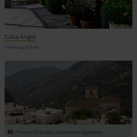
per Klick auf »Anpassen« anders entscheiden. Die
Einwilligung umfasst alle vorausgewählten, bzw. von dir
ausgewählten Cookies. Du kannst diese Einstellungen
jederzeit aufrufen und Cookies auch nachträglich
Casa Ángel
jederzeit abwählen. Weitere Hinweise zu den
verwendeten Verfahren und Begrifflichkeiten (z.B.
Entfernung: 0,35 km
»Cookies«, »Marketing« und »Statistik«) erhältst du in
der Datenschutzerklärung.
Datenschutzerklärung
|
Impressum
Bubión
Provinz Granada
Provinz Granada Sehenswürdigkeiten