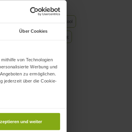
na
Spa & Wellnesscenter
Außenpool
Über Cookies
Garten
Klimaanlage
Aufzug
 mithilfe von Technologien
personalisierte Werbung und
 Angeboten zu ermöglichen.
g jederzeit über die Cookie-
au sein können
zieren
zeptieren und weiter
hre Präferenzen im
Abschnitt