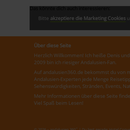
Das könnte dich auch interessieren:
Bitte
akzeptiere die Marketing Cookies
u
Über diese Seite
Herzlich Willkommen! Ich heiße Denis und
2009 bin ich riesiger Andalusien-Fan.
Auf andalusien360.de bekommst du von m
Andalusien-Experten jede Menge Reisetipp
Sehenswürdigkeiten, Stränden, Events, Nat
Mehr Informationen über diese Seite finde
Viel Spaß beim Lesen!
Fußbereichsmenü
© 2026 – andalusien 360˚ | Du liest gerade:
Hotel Conv