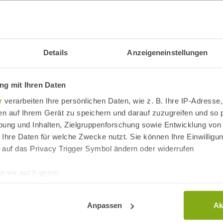
Ausstattung Hotel Convento Arace
kostenloses WLAN inklusive
Nichtraucherzimmer
Details
Anzeigeneinstellungen
Parkplatz
Restaurant
Behindertenfreundlich
g mit Ihren Daten
24-Stunden-Rezeption
Safe
Business-Center
r
verarbeiten Ihre persönlichen Daten, wie z. B. Ihre IP-Adresse,
en auf Ihrem Gerät zu speichern und darauf zuzugreifen und so 
Sehenswürdigkeiten in der Nähe
ung und Inhalten, Zielgruppenforschung sowie Entwicklung von
 Ihre Daten für welche Zwecke nutzt. Sie können Ihre Einwilligun
 auf das Privacy Trigger Symbol ändern oder widerrufen
n wir auch gerne:
re geografische Lage erfassen, welche bis auf einige Meter gen
es Scannen nach bestimmten Merkmalen (Fingerprinting) identifi
Anpassen
Ak
ie Ihre persönlichen Daten verarbeitet werden, und legen Sie I