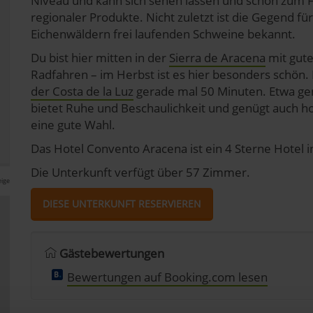
Niveau und kann sich sehen lassen und schon zum Fr
regionaler Produkte. Nicht zuletzt ist die Gegend fü
Eichenwäldern frei laufenden Schweine bekannt.
Du bist hier mitten in der
Sierra de Aracena
mit gut
Radfahren – im Herbst ist es hier besonders schön.
der Costa de la Luz
gerade mal 50 Minuten. Etwa gen
bietet Ruhe und Beschaulichkeit und genügt auch ho
eine gute Wahl.
Das Hotel Convento Aracena ist ein 4 Sterne Hotel 
Die Unterkunft verfügt über 57 Zimmer.
ige
DIESE UNTERKUNFT RESERVIEREN
Gästebewertungen
Bewertungen auf Booking.com lesen