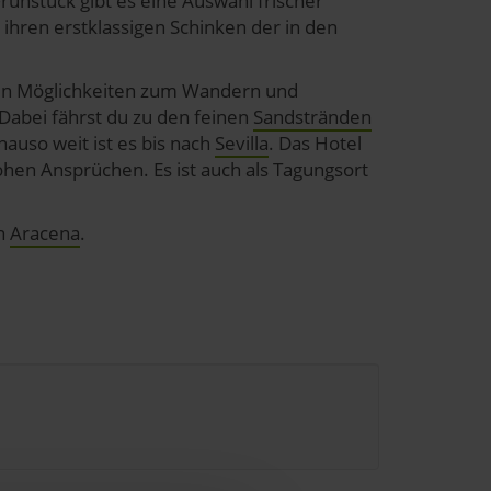
ühstück gibt es eine Auswahl frischer
r ihren erstklassigen Schinken der in den
en Möglichkeiten zum Wandern und
 Dabei fährst du zu den feinen
Sandstränden
auso weit ist es bis nach
Sevilla
. Das Hotel
hen Ansprüchen. Es ist auch als Tagungsort
in
Aracena
.