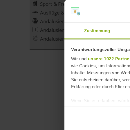
Sport & Freizeit in Andalusien
Ausflüge & Aktivitäten in Andalusien
Andalusien Reiseangebote
Andalusien Reiseinformationen
Zustimmung
Andalusien Reiseberichte
Verantwortungsvoller Umgan
Wir und
unsere 1022 Partne
wie Cookies, um Information
Inhalte, Messungen von Werb
Sie entscheiden darüber, wer
Erklärung oder durch Klicken
Wenn Sie es erlauben, würde
Informationen über Ih
Ihr Gerät durch aktiv
Erfahren Sie mehr darüber, w