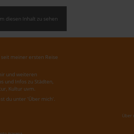
m diesen Inhalt zu sehen
 seit meiner ersten Reise
ir und weiteren
s und Infos zu Städten,
ur, Kultur uvm.
st du unter '
Über mich
'.
Über 
ento Aracena