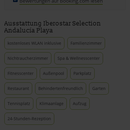
Bewertungen auf Booking.com lesen
Ausstattung Iberostar Selection
Andalucía Playa
kostenloses WLAN inklusive
Familienzimmer
Nichtraucherzimmer
Spa & Wellnesscenter
Fitnesscenter
Außenpool
Parkplatz
Restaurant
Behindertenfreundlich
Garten
Tennisplatz
Klimaanlage
Aufzug
24-Stunden-Rezeption