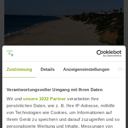
Playa Roche
Zustimmung
Details
Anzeigeneinstellungen
Über
Entfernung: 3,41 km
Verantwortungsvoller Umgang mit Ihren Daten
Wir und
unsere 1022 Partner
verarbeiten Ihre
persönlichen Daten, wie z. B. Ihre IP-Adresse, mithilfe
von Technologien wie Cookies, um Informationen auf
Ihrem Gerät zu speichern und darauf zuzugreifen und so
personalisierte Werbung und Inhalte, Messungen von