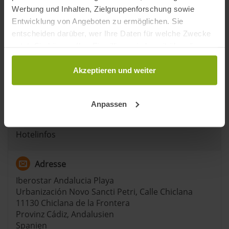
Werbung und Inhalten, Zielgruppenforschung sowie
Entwicklung von Angeboten zu ermöglichen. Sie
entscheiden darüber, wer Ihre Daten für welche Zwecke
nutzt. Sie können Ihre Einwilligung jederzeit über die
Cookie-Erklärung oder durch Klicken auf das Privacy
Trigger Symbol ändern oder widerrufen
Akzeptieren und weiter
Playa Punta de las Piedras
Wenn Sie es erlauben, würden wir auch gerne:
Entfernung: 4,85 km
Anpassen
Informationen über Ihre geografische Lage
erfassen, welche bis auf einige Meter genau sein
Hotelinfos
können
Ihr Gerät durch aktives Scannen nach
bestimmten Merkmalen (Fingerprinting) identifizieren
Adresse
Erfahren Sie mehr darüber, wie Ihre persönlichen Daten
Iberostar Andalucia Playa
verarbeitet werden, und legen Sie Ihre Präferenzen im
Urbanización Novo Sancti Petri, Calle Chiclana
Abschnitt Einzelheiten
fest.
11130 Chiclana de la Frontera
Provinz Cádiz, Andalusien
andalusien360.de verwendet Cookies
Spanien