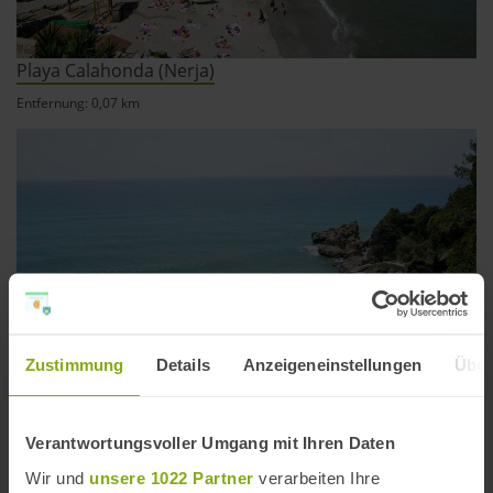
Playa Calahonda (Nerja)
Entfernung: 0,07 km
Zustimmung
Details
Anzeigeneinstellungen
Über
Verantwortungsvoller Umgang mit Ihren Daten
Wir und
unsere 1022 Partner
verarbeiten Ihre
Playa Carabeillo Chico