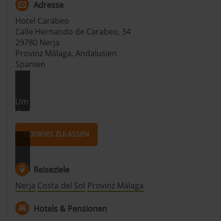
Adresse
Datenschutzerklärung
|
Impressum
Hotel Carabeo
Calle Hernando de Carabeo, 34
29780 Nerja
Provinz Málaga, Andalusien
Spanien
Um dir die Karte anschauen zu können, musst du
die Marketing Cookies akzeptieren.
COOKIES ZULASSEN
Reiseziele
Nerja
Costa del Sol
Provinz Málaga
Hotels & Pensionen