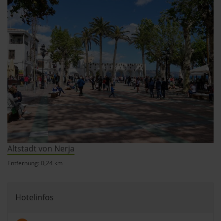
verarbeitet werden, und legen Sie Ihre Präferenzen im
Abschnitt Einzelheiten
fest.
andalusien360.de verwendet Cookies
Einige von ihnen sind notwendig, während andere nicht
notwendig sind, jedoch helfen das Onlineangebot zu
verbessern und wirtschaftlich zu betreiben. Du kannst in
den Einsatz der nicht notwendigen Cookies mit dem Klick
auf die Schaltfläche »Akzeptieren« einwilligen oder dich
per Klick auf »Anpassen« anders entscheiden. Die
Einwilligung umfasst alle vorausgewählten, bzw. von dir
ausgewählten Cookies. Du kannst diese Einstellungen
Altstadt von Nerja
jederzeit aufrufen und Cookies auch nachträglich
Entfernung: 0,24 km
jederzeit abwählen. Weitere Hinweise zu den
verwendeten Verfahren und Begrifflichkeiten (z.B.
»Cookies«, »Marketing« und »Statistik«) erhältst du in
Hotelinfos
der Datenschutzerklärung.