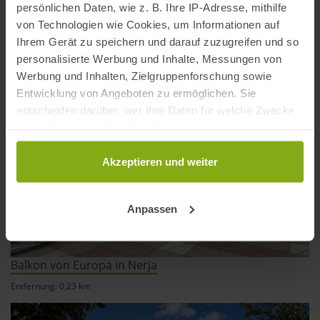
persönlichen Daten, wie z. B. Ihre IP-Adresse, mithilfe
Entfernung: 0,15 km
von Technologien wie Cookies, um Informationen auf
Ihrem Gerät zu speichern und darauf zuzugreifen und so
personalisierte Werbung und Inhalte, Messungen von
Werbung und Inhalten, Zielgruppenforschung sowie
Entwicklung von Angeboten zu ermöglichen. Sie
entscheiden darüber, wer Ihre Daten für welche Zwecke
nutzt. Sie können Ihre Einwilligung jederzeit über die
Cookie-Erklärung oder durch Klicken auf das Privacy
Trigger Symbol ändern oder widerrufen
Akzeptieren und weiter
Wenn Sie es erlauben, würden wir auch gerne:
Anpassen
Informationen über Ihre geografische Lage
erfassen, welche bis auf einige Meter genau sein
können
Balkon von Europa in Nerja
Ihr Gerät durch aktives Scannen nach
bestimmten Merkmalen (Fingerprinting) identifizieren
Entfernung: 0,23 km
Erfahren Sie mehr darüber, wie Ihre persönlichen Daten