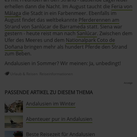
erhellen dann die Nacht. Im August taucht die
Feria von
Einige von ihnen sind notwendig, während andere nicht
Málaga
die Stadt in ein Farbenmeer. Ebenfalls im
notwendig sind, jedoch helfen das Onlineangebot zu
August findet das weltbekannte
Pferderennen am
Strand von Sanlúcar de Barrameda
statt. Siena war
verbessern und wirtschaftlich zu betreiben. Du kannst in
gestern - heute reist man nach
Sanlúcar
. Zwischen dem
den Einsatz der nicht notwendigen Cookies mit dem Klick
Ufer des Meeres und dem
Nationalpark Coto de
auf die Schaltfläche »Akzeptieren« einwilligen oder dich
Doñana
bringen mehr als hundert Pferde den Strand
per Klick auf »Anpassen« anders entscheiden. Die
zum Beben.
Einwilligung umfasst alle vorausgewählten, bzw. von dir
Andalusien in Sommer? Wir meinen: Ja, unbedingt!
ausgewählten Cookies. Du kannst diese Einstellungen
jederzeit aufrufen und Cookies auch nachträglich
Urlaub & Reisen
Reiseinformationen
jederzeit abwählen. Weitere Hinweise zu den
Anzeige
verwendeten Verfahren und Begrifflichkeiten (z.B.
PASSENDE ARTIKEL ZU DIESEM THEMA
»Cookies«, »Marketing« und »Statistik«) erhältst du in
der Datenschutzerklärung.
Andalusien im Winter
Datenschutzerklärung
|
Impressum
Abenteuer pur in Andalusien
Beste Reisezeit für Andalusien