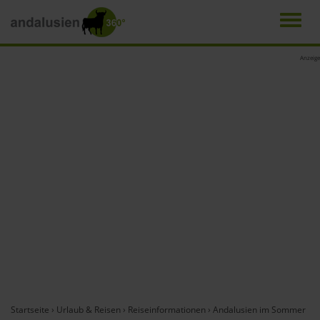
Men
Direkt
Anzeige
zum
Inhalt
Startseite
›
Urlaub & Reisen
›
Reiseinformationen
›
Andalusien im Sommer