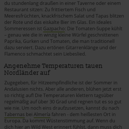
du stundenlang draußen in einer Taverne oder einem
Restaurant sitzen: Zu frittiertem Fisch und
Meeresfrüchten, knackfrischem Salat und Tapas blitzen
der Rote und das eiskalte Bier im Glas. Ein ideales
Sommeressen ist
Gazpacho
: Die Tomaten-Suppe kühlt
– genau wie die in winzig kleine Würfel geschnittenen
Paprika, Gurken und Tomaten, die man traditionell
dazu serviert. Dazu ertönen Gitarrenklänge und der
Flamenco schmachtet sein Liebeslied.
Angenehme Temperaturen tauen
Nordländer auf
Zugegeben, für Hitzeempfindliche ist der Sommer in
Andalusien nichts. Aber alle anderen, blühen jetzt erst
so richtig auf! Die Temperaturen klettern tagsüber
regelmäßig auf über 30 Grad und regnen tut es so gut
wie nie. Um noch eins draufzusetzen, kannst du nach
Tabernas
bei
Almería
fahren - dem heißesten Ort in
Europa. Da kommt Wüstenstimmung auf. Wenn du
dich hier an Wild West erinnert fühlst, dann muss dich