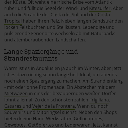
der Küste. Oft weht eine frische Brise vom Atlantik
rüber und füllt die Segel der Wind- und
Kitesurfer
. Aber
auch die Strände der
Costa del Sol
und der
Costa
Tropical
haben ihren Reiz. Neben langen Sandstränden
locken Felsbuchten und Steilküsten. Lebendige und
pulsierende Ferienorte wechseln ab mit Naturparks
und atemberaubenden Landschaften.
Lange Spaziergänge und
Strandrestaurants
Warm ist es in Andalusien ja auch im Winter, aber jetzt
ist es dazu richtig schön lange hell. Ideal, um abends
noch einen Spaziergang zu machen. Am Strand entlang
- mit oder ohne Promenade. Ein Abstecher mit dem
Mietwagen
in eins der bezaubernden weißen Dörfer
lohnt allemal. Zu den schönsten zählen
Frigiliana
,
Casares
und
Vejer de la Frontera
. Wenn du noch
Souvenirs und Mitbringsel suchst: Neben den Shops
bieten kleine Hand-Werkstätten Geflochtenes,
Gewebtes, Getöpfertes und Lederwaren. Jetzt kannst