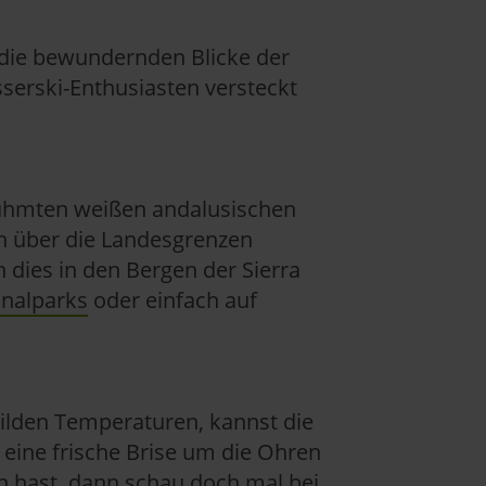
 die bewundernden Blicke der
sserski-Enthusiasten versteckt
erühmten weißen andalusischen
h über die Landesgrenzen
dies in den Bergen der Sierra
nalparks
oder einfach auf
milden Temperaturen, kannst die
 eine frische Brise um die Ohren
n hast, dann schau doch mal bei