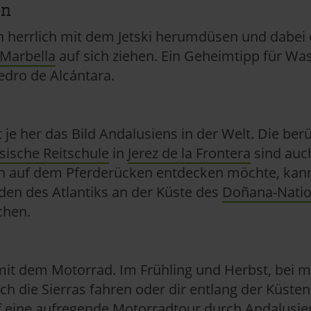
en
pressum
ch herrlich mit dem Jetski herumdüsen und dabei
Marbella
auf sich ziehen. Ein Geheimtipp für Wa
Pedro de Alcántara.
t je her das Bild Andalusiens in der Welt. Die b
sische Reitschule
in
Jerez de la Frontera
sind auc
 auf dem Pferderücken entdecken möchte, kann 
en des Atlantiks an der Küste des
Doñana-Natio
chen.
 mit dem Motorrad. Im Frühling und Herbst, bei 
ch die Sierras fahren oder dir entlang der Küsten
 eine aufregende Motorradtour durch Andalusie