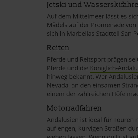
Jetski und Wasserskifahr
Datenschutzerklärung
|
Im
Auf dem Mittelmeer lässt es si
Mädels auf der Promenade von
sich in Marbellas Stadtteil San 
Reiten
Pferde und Reitsport prägen sei
Pferde und die
Königlich-Andalu
hinweg bekannt. Wer Andalusien
Nevada, an den einsamen Stränd
einem der zahlreichen Höfe ma
Motorradfahren
Andalusien ist ideal für Touren
auf engen, kurvigen Straßen dur
wehen lassen. Wenn du Lust auf