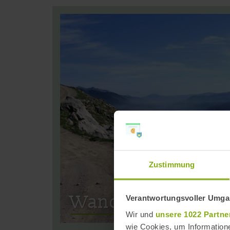
Zustimmung
Wandern in Andal
Verantwortungsvoller Umgan
Wir und
unsere 1022 Partne
wie Cookies, um Information