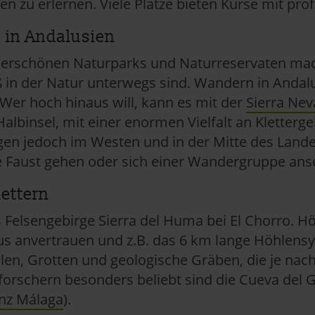
len zu erlernen. Viele Plätze bieten Kurse mit pro
 in Andalusien
erschönen Naturparks und Naturreservaten mac
uß in der Natur unterwegs sind. Wandern in Andal
 Wer hoch hinaus will, kann es mit der
Sierra Ne
albinsel, mit einer enormen Vielfalt an Kletterge
gen jedoch im Westen und in der Mitte des Lan
ne Faust gehen oder sich einer Wandergruppe ansch
ettern
as Felsengebirge Sierra del Huma bei El Chorro. Hö
us anvertrauen und z.B. das 6 km lange Höhlen
len, Grotten und geologische Gräben, die je nac
nforschern besonders beliebt sind die Cueva del 
nz Málaga
).