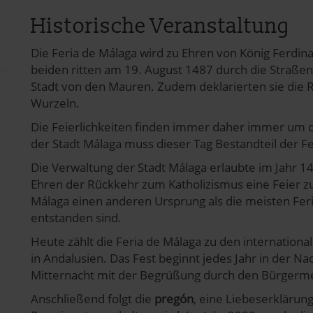
Historische Veranstaltung
Die Feria de Málaga wird zu Ehren von König Ferdina
beiden ritten am 19. August 1487 durch die Straßen
Stadt von den Mauren. Zudem deklarierten sie die R
Wurzeln.
Die Feierlichkeiten finden immer daher immer um de
der Stadt Málaga muss dieser Tag Bestandteil der Fe
Die Verwaltung der Stadt Málaga erlaubte im Jahr 1
Ehren der Rückkehr zum Katholizismus eine Feier zu 
Málaga einen anderen Ursprung als die meisten Feri
entstanden sind.
Heute zählt die Feria de Málaga zu den internation
in Andalusien. Das Fest beginnt jedes Jahr in der N
Mitternacht mit der Begrüßung durch den Bürgerme
Anschließend folgt die
pregón
, eine Liebeserklärun