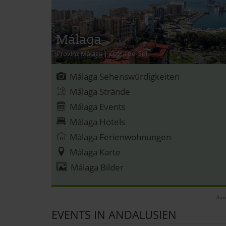
Málaga
Provinz Málaga
|
Costa del Sol
Málaga Sehenswürdigkeiten
Málaga Strände
Málaga Events
Málaga Hotels
Málaga Ferienwohnungen
Málaga Karte
Málaga Bilder
Anze
EVENTS IN ANDALUSIEN