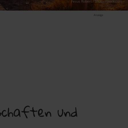
Fesus Robert / Shutterstock.com
Anzeige
schaften und