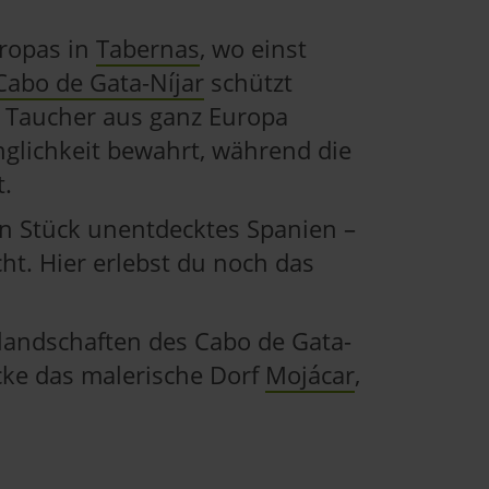
uropas in
Tabernas
, wo einst
Cabo de Gata-Níjar
schützt
e Taucher aus ganz Europa
glichkeit bewahrt, während die
t.
in Stück unentdecktes Spanien –
ht. Hier erlebst du noch das
andschaften des Cabo de Gata-
ke das malerische Dorf
Mojácar
,