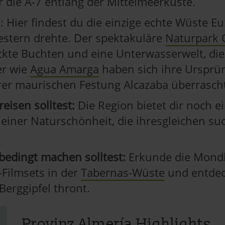
r die A-7 entlang der Mittelmeerküste.
: Hier findest du die einzige echte Wüste E
stern drehte. Der spektakuläre
Naturpark 
ckte Buchten und eine Unterwasserwelt, di
er wie
Agua Amarga
haben sich ihre Ursprün
rer maurischen Festung Alcazaba überrasch
eisen solltest:
Die Region bietet dir noch e
iner Naturschönheit, die ihresgleichen suc
bedingt machen solltest:
Erkunde die Mondl
Filmsets in der
Tabernas-Wüste
und entdec
Berggipfel thront.
Provinz Almería Highlights