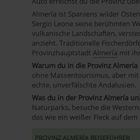
Auto erreichst du die Provinz übe
Almería ist Spaniens wilder Osten
Sergio Leone seine berühmten We
vulkanische Landschaften, verste
anzieht. Traditionelle Fischerdörf
Provinzhauptstadt
Almería
mit ih
Warum du in die Provinz Almería r
ohne Massentourismus, aber mit e
echte, unverfälschte Andalusien.
Was du in der Provinz Almería un
Naturparks, besuche die Western-
das wie ein weißer Fleck auf dem 
PROVINZ ALMERÍA REISEFÜHRER