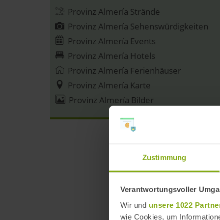
Provinz Almería Strände
Provinz Almería Sehenswürdigkeiten
Provinz Almería Events
Provinz Almería Hotels
Provinz Almería Ferienhäuser
Provinz Almería Karte
Provinz Almería Bilder
Anze
Zustimmung
Verantwortungsvoller Umgan
Wir und
unsere 1022 Partne
wie Cookies, um Information