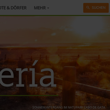
DTE & DÖRFER
MEHR
SUCHEN
ería
SONNENUNTERGANG IM NATUPARK CABO DE GATA