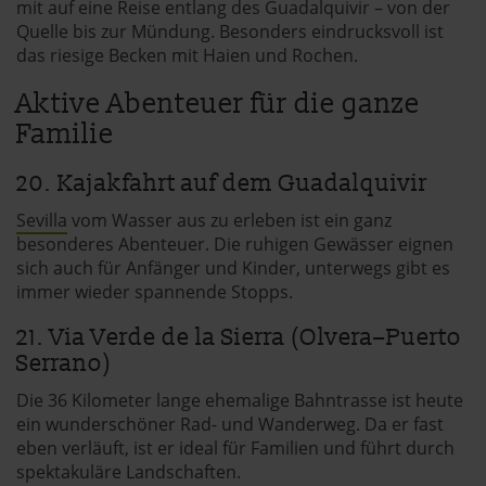
mit auf eine Reise entlang des Guadalquivir – von der
Quelle bis zur Mündung. Besonders eindrucksvoll ist
andalusien360.de verwendet Cookies
das riesige Becken mit Haien und Rochen.
Aktive Abenteuer für die ganze
Einige von ihnen sind notwendig, während andere nicht
Familie
notwendig sind, jedoch helfen das Onlineangebot zu
verbessern und wirtschaftlich zu betreiben. Du kannst in
20. Kajakfahrt auf dem Guadalquivir
den Einsatz der nicht notwendigen Cookies mit dem Klick
auf die Schaltfläche »Akzeptieren« einwilligen oder dich
Sevilla
vom Wasser aus zu erleben ist ein ganz
per Klick auf »Anpassen« anders entscheiden. Die
besonderes Abenteuer. Die ruhigen Gewässer eignen
Einwilligung umfasst alle vorausgewählten, bzw. von dir
sich auch für Anfänger und Kinder, unterwegs gibt es
ausgewählten Cookies. Du kannst diese Einstellungen
immer wieder spannende Stopps.
jederzeit aufrufen und Cookies auch nachträglich
21. Via Verde de la Sierra (Olvera–Puerto
jederzeit abwählen. Weitere Hinweise zu den
Serrano)
verwendeten Verfahren und Begrifflichkeiten (z.B.
»Cookies«, »Marketing« und »Statistik«) erhältst du in
Die 36 Kilometer lange ehemalige Bahntrasse ist heute
der Datenschutzerklärung.
ein wunderschöner Rad- und Wanderweg. Da er fast
eben verläuft, ist er ideal für Familien und führt durch
Datenschutzerklärung
|
Impressum
spektakuläre Landschaften.