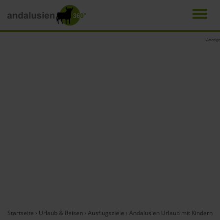
Men
Direkt
Anzeige
zum
Inhalt
Startseite
›
Urlaub & Reisen
›
Ausflugsziele
›
Andalusien Urlaub mit Kindern