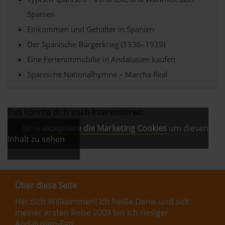
Spanien
Einkommen und Gehälter in Spanien
Der Spanische Bürgerkrieg (1936–1939)
Eine Ferienimmobilie in Andalusien kaufen
Spanische Nationalhymne – Marcha Real
Das könnte dich auch interessieren:
Bitte
akzeptiere die Marketing Cookies
um diesen
Inhalt zu sehen
Über diese Seite
Herzlich Willkommen! Ich heiße Denis und seit
meiner ersten Reise 2009 bin ich riesiger
Andalusien-Fan.