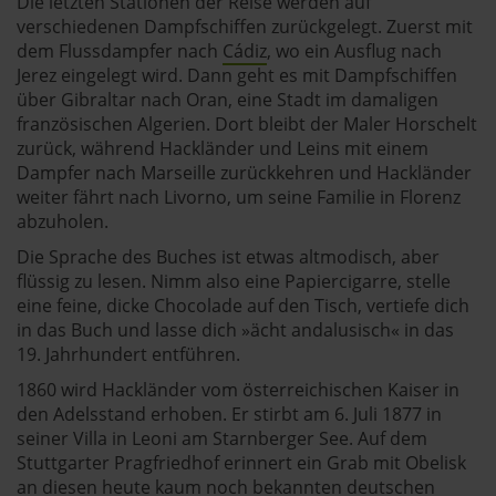
Die letzten Stationen der Reise werden auf
verschiedenen Dampfschiffen zurückgelegt. Zuerst mit
dem Flussdampfer nach
Cádiz
, wo ein Ausflug nach
Jerez eingelegt wird. Dann geht es mit Dampfschiffen
über Gibraltar nach Oran, eine Stadt im damaligen
französischen Algerien. Dort bleibt der Maler Horschelt
zurück, während Hackländer und Leins mit einem
Dampfer nach Marseille zurückkehren und Hackländer
weiter fährt nach Livorno, um seine Familie in Florenz
abzuholen.
Die Sprache des Buches ist etwas altmodisch, aber
flüssig zu lesen. Nimm also eine Papiercigarre, stelle
eine feine, dicke Chocolade auf den Tisch, vertiefe dich
in das Buch und lasse dich »ächt andalusisch« in das
19. Jahrhundert entführen.
1860 wird Hackländer vom österreichischen Kaiser in
den Adelsstand erhoben. Er stirbt am 6. Juli 1877 in
seiner Villa in Leoni am Starnberger See. Auf dem
Stuttgarter Pragfriedhof erinnert ein Grab mit Obelisk
an diesen heute kaum noch bekannten deutschen