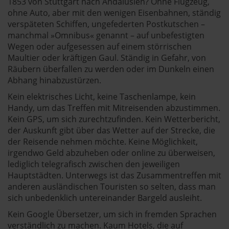
1853 von Stuttgart nach Andalusien? Ohne Flugzeug,
ohne Auto, aber mit den wenigen Eisenbahnen, ständig
verspäteten Schiffen, ungefederten Postkutschen –
manchmal »Omnibus« genannt – auf unbefestigten
Wegen oder aufgesessen auf einem störrischen
Maultier oder kräftigen Gaul. Ständig in Gefahr, von
Räubern überfallen zu werden oder im Dunkeln einen
Abhang hinabzustürzen.
Kein elektrisches Licht, keine Taschenlampe, kein
Handy, um das Treffen mit Mitreisenden abzustimmen.
Kein GPS, um sich zurechtzufinden. Kein Wetterbericht,
der Auskunft gibt über das Wetter auf der Strecke, die
der Reisende nehmen möchte. Keine Möglichkeit,
irgendwo Geld abzuheben oder online zu überweisen,
lediglich telegrafisch zwischen den jeweiligen
Hauptstädten. Unterwegs ist das Zusammentreffen mit
anderen ausländischen Touristen so selten, dass man
sich unbedenklich untereinander Bargeld ausleiht.
Kein Google Übersetzer, um sich in fremden Sprachen
verständlich zu machen. Kaum Hotels, die auf