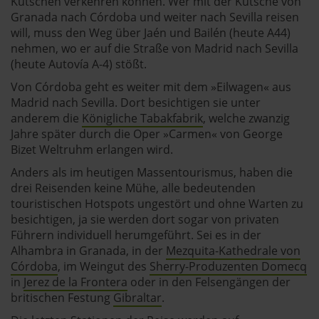
Kutschen verkehren können. Wer mit der Kutsche von
jederzeit abwählen. Weitere Hinweise zu den
Granada nach Córdoba und weiter nach Sevilla reisen
verwendeten Verfahren und Begrifflichkeiten (z.B.
will, muss den Weg über Jaén und Bailén (heute A44)
»Cookies«, »Marketing« und »Statistik«) erhältst du in
nehmen, wo er auf die Straße von Madrid nach Sevilla
der Datenschutzerklärung.
(heute Autovía A-4) stößt.
Von Córdoba geht es weiter mit dem »Eilwagen« aus
Datenschutzerklärung
|
Impressum
Madrid nach Sevilla. Dort besichtigen sie unter
anderem die
Königliche Tabakfabrik
, welche zwanzig
Jahre später durch die Oper »Carmen« von George
Bizet Weltruhm erlangen wird.
Anders als im heutigen Massentourismus, haben die
drei Reisenden keine Mühe, alle bedeutenden
touristischen Hotspots ungestört und ohne Warten zu
besichtigen, ja sie werden dort sogar von privaten
Führern individuell herumgeführt. Sei es in der
Alhambra in Granada, in der
Mezquita-Kathedrale von
Córdoba
, im Weingut des
Sherry-Produzenten Domecq
in
Jerez de la Frontera
oder in den Felsengängen der
britischen Festung
Gibraltar
.