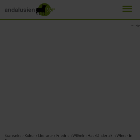
Men
Direkt
Anzeige
zum
Inhalt
Startseite
›
Kultur
›
Literatur
›
Friedrich Wilhelm Hackländer »Ein Winter in