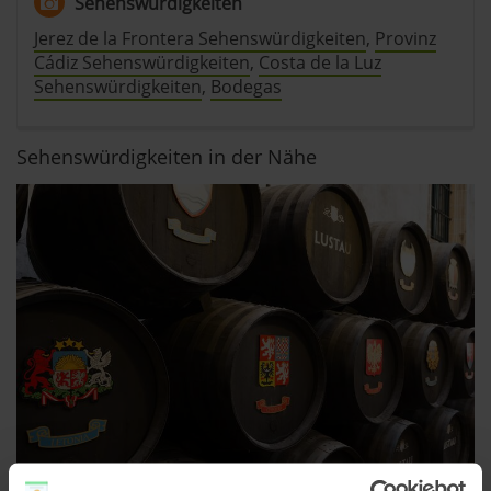
Sehenswürdigkeiten
Jerez de la Frontera Sehenswürdigkeiten
,
Provinz
Cádiz Sehenswürdigkeiten
,
Costa de la Luz
Sehenswürdigkeiten
,
Bodegas
Sehenswürdigkeiten in der Nähe