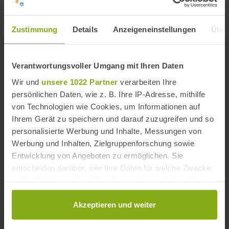
Sherry Bodega Lustau in Jerez
Zustimmung
Details
Anzeigeneinstellungen
Über
Entfernung: 1,17 km
Verantwortungsvoller Umgang mit Ihren Daten
Wir und
unsere 1022 Partner
verarbeiten Ihre
persönlichen Daten, wie z. B. Ihre IP-Adresse, mithilfe
von Technologien wie Cookies, um Informationen auf
Ihrem Gerät zu speichern und darauf zuzugreifen und so
personalisierte Werbung und Inhalte, Messungen von
Werbung und Inhalten, Zielgruppenforschung sowie
Entwicklung von Angeboten zu ermöglichen. Sie
entscheiden darüber, wer Ihre Daten für welche Zwecke
nutzt. Sie können Ihre Einwilligung jederzeit über die
Cookie-Erklärung oder durch Klicken auf das Privacy
Trigger Symbol ändern oder widerrufen
Akzeptieren und weiter
Wenn Sie es erlauben, würden wir auch gerne: