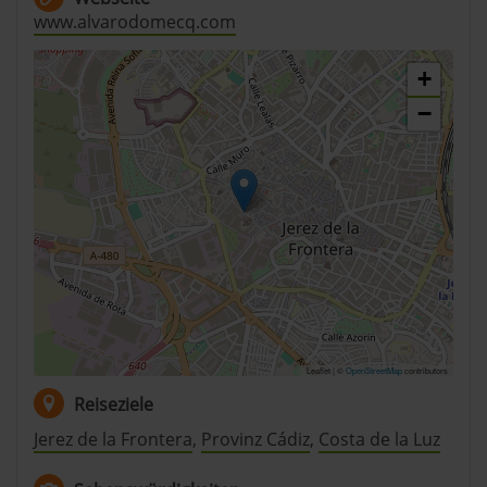
www.alvarodomecq.com
+
−
Leaflet | ©
OpenStreetMap
contributors
Reiseziele
Jerez de la Frontera
,
Provinz Cádiz
,
Costa de la Luz