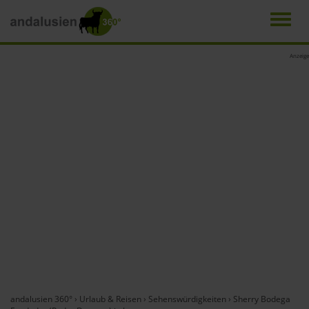
Men
Direkt
Anzeige
zum
Inhalt
andalusien 360°
›
Urlaub & Reisen
›
Sehenswürdigkeiten
›
Sherry Bodega