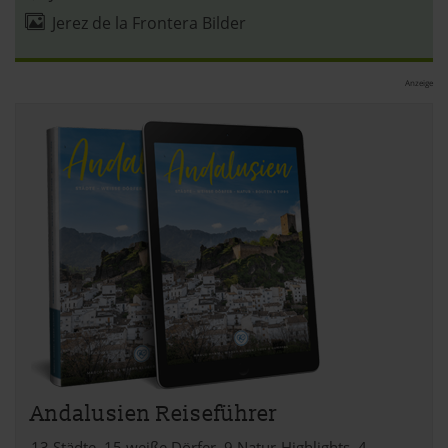
ausgewählten Cookies. Du kannst diese Einstellungen
Jerez de la Frontera Bilder
jederzeit aufrufen und Cookies auch nachträglich
jederzeit abwählen. Weitere Hinweise zu den
Anzeige
verwendeten Verfahren und Begrifflichkeiten (z.B.
»Cookies«, »Marketing« und »Statistik«) erhältst du in
der Datenschutzerklärung.
Datenschutzerklärung
|
Impressum
Andalusien Reiseführer
13 Städte, 15 weiße Dörfer, 9 Natur-Highlights, 4