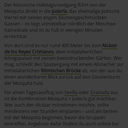
Der klassische Halbtagsrundgang führt von der
Mezquita direkt in die
Judería
, das ehemalige jüdische
Viertel mit seinen engen, blumengeschmückten
Gassen – es liegt unmittelbar nördlich der Moschee-
Kathedrale und ist zu Fuß in wenigen Minuten
erreichbar.
Von dort sind es nur rund 400 Meter bis zum
Alcázar
de los Reyes Cristianos
, dem mittelalterlichen
Königspalast mit seinen beeindruckenden Gärten. Wer
mag, schließt den Spaziergang mit einem Abstecher zur
mittelalterlichen
Römischen Brücke
ab, von der aus du
einen wunderbaren Blick zurück auf den Glockenturm
der Mezquita hast.
Für einen Tagesausflug von
Sevilla
oder
Granada
aus
ist die Kombination Mezquita + Judería gut machbar.
Wer auch den Alcázar mitnehmen möchte, sollte
mindestens vier Stunden einplanen – und am besten
mit der Mezquita beginnen, bevor die Gruppen
eintreffen. Angebote dafür findest du auch online bei