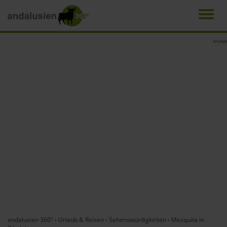
Men
Direkt
Anzeige
zum
Inhalt
andalusien 360°
›
Urlaub & Reisen
›
Sehenswürdigkeiten
›
Mezquita in