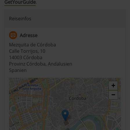
GetYourGuide
.
Reiseinfos
Adresse
Mezquita de Córdoba
Calle Torrijos, 10
14003 Córdoba
Provinz Córdoba, Andalusien
Spanien
+
−