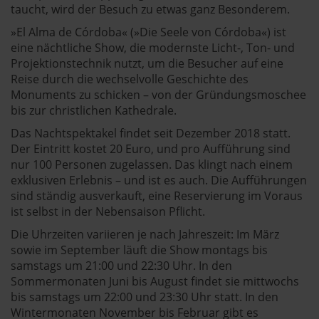
andalusien360.de verwendet Cookies
taucht, wird der Besuch zu etwas ganz Besonderem.
»El Alma de Córdoba« (»Die Seele von Córdoba«) ist
Einige von ihnen sind notwendig, während andere nicht
eine nächtliche Show, die modernste Licht-, Ton- und
notwendig sind, jedoch helfen das Onlineangebot zu
Projektionstechnik nutzt, um die Besucher auf eine
verbessern und wirtschaftlich zu betreiben. Du kannst in
Reise durch die wechselvolle Geschichte des
den Einsatz der nicht notwendigen Cookies mit dem Klick
Monuments zu schicken – von der Gründungsmoschee
auf die Schaltfläche »Akzeptieren« einwilligen oder dich
bis zur christlichen Kathedrale.
per Klick auf »Anpassen« anders entscheiden. Die
Das Nachtspektakel findet seit Dezember 2018 statt.
Einwilligung umfasst alle vorausgewählten, bzw. von dir
Der Eintritt kostet 20 Euro, und pro Aufführung sind
ausgewählten Cookies. Du kannst diese Einstellungen
nur 100 Personen zugelassen. Das klingt nach einem
jederzeit aufrufen und Cookies auch nachträglich
exklusiven Erlebnis – und ist es auch. Die Aufführungen
jederzeit abwählen. Weitere Hinweise zu den
sind ständig ausverkauft, eine Reservierung im Voraus
verwendeten Verfahren und Begrifflichkeiten (z.B.
ist selbst in der Nebensaison Pflicht.
»Cookies«, »Marketing« und »Statistik«) erhältst du in
Die Uhrzeiten variieren je nach Jahreszeit: Im März
der Datenschutzerklärung.
sowie im September läuft die Show montags bis
samstags um 21:00 und 22:30 Uhr. In den
Datenschutzerklärung
|
Impressum
Sommermonaten Juni bis August findet sie mittwochs
bis samstags um 22:00 und 23:30 Uhr statt. In den
Wintermonaten November bis Februar gibt es