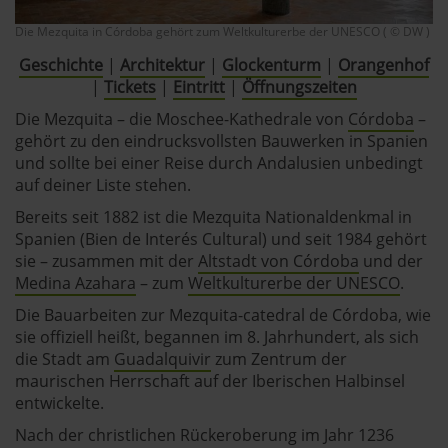
Die Mezquita in Córdoba gehört zum Weltkulturerbe der UNESCO ( © DW )
Geschichte
|
Architektur
|
Glockenturm
|
Orangenhof
|
Tickets
|
Eintritt
|
Öffnungszeiten
Die Mezquita – die Moschee-Kathedrale von
Córdoba
–
gehört zu den eindrucksvollsten Bauwerken in Spanien
und sollte bei einer Reise durch Andalusien unbedingt
auf deiner Liste stehen.
Bereits seit 1882 ist die Mezquita Nationaldenkmal in
Spanien (Bien de Interés Cultural) und seit 1984 gehört
sie – zusammen mit der
Altstadt von Córdoba
und der
Medina Azahara
– zum
Weltkulturerbe der UNESCO
.
Die Bauarbeiten zur Mezquita-catedral de Córdoba, wie
sie offiziell heißt, begannen im 8. Jahrhundert, als sich
die Stadt am
Guadalquivir
zum Zentrum der
maurischen Herrschaft auf der Iberischen Halbinsel
entwickelte.
Nach der christlichen Rückeroberung im Jahr 1236