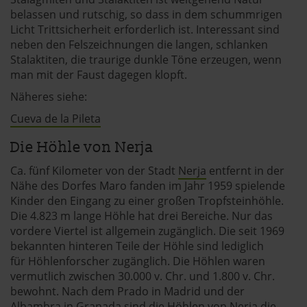
belassen und rutschig, so dass in dem schummrigen
Licht Trittsicherheit erforderlich ist. Interessant sind
neben den Felszeichnungen die langen, schlanken
Stalaktiten, die traurige dunkle Töne erzeugen, wenn
man mit der Faust dagegen klopft.
Näheres siehe:
Cueva de la Pileta
Die Höhle von Nerja
Ca. fünf Kilometer von der Stadt
Nerja
entfernt in der
Nähe des Dorfes Maro fanden im Jahr 1959 spielende
Kinder den Eingang zu einer großen Tropfsteinhöhle.
Die 4.823 m lange Höhle hat drei Bereiche. Nur das
vordere Viertel ist allgemein zugänglich. Die seit 1969
bekannten hinteren Teile der Höhle sind lediglich
für Höhlenforscher zugänglich. Die Höhlen waren
vermutlich zwischen 30.000 v. Chr. und 1.800 v. Chr.
bewohnt. Nach dem Prado in Madrid und der
Alhambra in Granada
sind die Höhlen von Nerja die