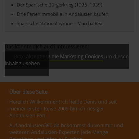
Der Spanische Bürgerkrieg (1936–1939)
Eine Ferienimmobilie in Andalusien kaufen
Spanische Nationalhymne – Marcha Real
Das könnte dich auch interessieren:
Bitte
akzeptiere die Marketing Cookies
um diesen
Inhalt zu sehen
Über diese Seite
Herzlich Willkommen! Ich heiße Denis und seit
meiner ersten Reise 2009 bin ich riesiger
Andalusien-Fan.
Auf andalusien360.de bekommst du von mir und
weiteren Andalusien-Experten jede Menge
Reisetipps und Infos zu Städten,