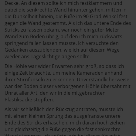
Decke. An diesem sollte ich mich festklammern und
dabei die senkrechte Wand hinunter gehen, mitten in
die Dunkelheit hinein, die Füße im 90 Grad Winkel fest
gegen die Wand gestemmt. Als ich das untere Ende des
Stricks zu fassen bekam, war noch ein guter Meter
Wand zum Boden übrig, auf den ich mich rückwärts
springend fallen lassen musste. Ich versuchte den
Gedanken auszublenden, wie ich auf diesem Wege
wieder ans Tageslicht gelangen sollte.
Die Höhle war wider Erwarten sehr groß, so dass ich
einige Zeit brauchte, um meine Kameraden anhand
ihrer Stirnfunseln zu erkennen. Unverständlicherweise
war der Boden dieser verborgenen Höhle übersäht mit
Unrat aller Art, den wir in die mitgebrachten
Plastiksäcke stopften.
Als wir schließlich den Rückzug antraten, musste ich
mit einem kleinen Sprung das ausgefranste untere
Ende des Stricks erhaschen, mich daran hoch ziehen
und gleichzeitig die Füße gegen die fast senkrechte
Wand stemmen. Ich spürte, wie bei dieser für mich