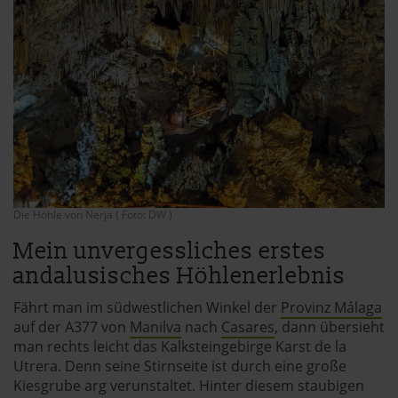
Die Höhle von Nerja ( Foto: DW )
Mein unvergessliches erstes
andalusisches Höhlenerlebnis
Fährt man im südwestlichen Winkel der
Provinz Málaga
auf der A377 von
Manilva
nach
Casares
, dann übersieht
man rechts leicht das Kalksteingebirge Karst de la
Utrera. Denn seine Stirnseite ist durch eine große
Kiesgrube arg verunstaltet. Hinter diesem staubigen