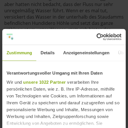
aber hatten nicht bedacht, dass der Fluss nur sehr
unregelmäßig Wasser führt. Wenn er es mal tut,
versickert das Wasser in der unterhalb des Staudamms
befindlichen Hundidero Höhle und setzt das ganze
Höhlensystem unter Wasser, statt sich hinter der
Mauer zu stauen. Somit musste das Projekt der
Stromgewinnung aus einem Stausee begraben werden,
der fertige Staudamm blieb als Denkmal stehen.
Zustimmung
Details
Anzeigeneinstellungen
Über
Verantwortungsvoller Umgang mit Ihren Daten
Wir und
unsere 1022 Partner
verarbeiten Ihre
persönlichen Daten, wie z. B. Ihre IP-Adresse, mithilfe
von Technologien wie Cookies, um Informationen auf
Ihrem Gerät zu speichern und darauf zuzugreifen und so
personalisierte Werbung und Inhalte, Messungen von
Werbung und Inhalten, Zielgruppenforschung sowie
Entwicklung von Angeboten zu ermöglichen. Sie