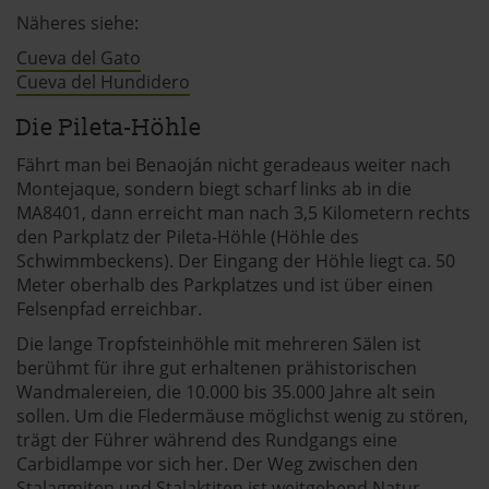
Näheres siehe:
verbessern und wirtschaftlich zu betreiben. Du kannst in
den Einsatz der nicht notwendigen Cookies mit dem Klick
Cueva del Gato
auf die Schaltfläche »Akzeptieren« einwilligen oder dich
Cueva del Hundidero
per Klick auf »Anpassen« anders entscheiden. Die
Die Pileta-Höhle
Einwilligung umfasst alle vorausgewählten, bzw. von dir
ausgewählten Cookies. Du kannst diese Einstellungen
Fährt man bei Benaoján nicht geradeaus weiter nach
jederzeit aufrufen und Cookies auch nachträglich
Montejaque, sondern biegt scharf links ab in die
jederzeit abwählen. Weitere Hinweise zu den
MA8401, dann erreicht man nach 3,5 Kilometern rechts
den Parkplatz der Pileta-Höhle (Höhle des
verwendeten Verfahren und Begrifflichkeiten (z.B.
Schwimmbeckens). Der Eingang der Höhle liegt ca. 50
»Cookies«, »Marketing« und »Statistik«) erhältst du in
Meter oberhalb des Parkplatzes und ist über einen
der Datenschutzerklärung.
Felsenpfad erreichbar.
Datenschutzerklärung
|
Impressum
Die lange Tropfsteinhöhle mit mehreren Sälen ist
berühmt für ihre gut erhaltenen prähistorischen
Wandmalereien, die 10.000 bis 35.000 Jahre alt sein
sollen. Um die Fledermäuse möglichst wenig zu stören,
trägt der Führer während des Rundgangs eine
Carbidlampe vor sich her. Der Weg zwischen den
Stalagmiten und Stalaktiten ist weitgehend Natur