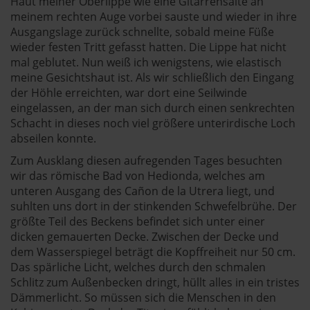
Haut meiner Oberlippe wie eine Gitarrensaite an
meinem rechten Auge vorbei sauste und wieder in ihre
Ausgangslage zurück schnellte, sobald meine Füße
wieder festen Tritt gefasst hatten. Die Lippe hat nicht
mal geblutet. Nun weiß ich wenigstens, wie elastisch
meine Gesichtshaut ist. Als wir schließlich den Eingang
der Höhle erreichten, war dort eine Seilwinde
eingelassen, an der man sich durch einen senkrechten
Schacht in dieses noch viel größere unterirdische Loch
abseilen konnte.
Zum Ausklang diesen aufregenden Tages besuchten
wir das römische Bad von Hedionda, welches am
unteren Ausgang des Cañon de la Utrera liegt, und
suhlten uns dort in der stinkenden Schwefelbrühe. Der
größte Teil des Beckens befindet sich unter einer
dicken gemauerten Decke. Zwischen der Decke und
dem Wasserspiegel beträgt die Kopffreiheit nur 50 cm.
Das spärliche Licht, welches durch den schmalen
Schlitz zum Außenbecken dringt, hüllt alles in ein tristes
Dämmerlicht. So müssen sich die Menschen in den