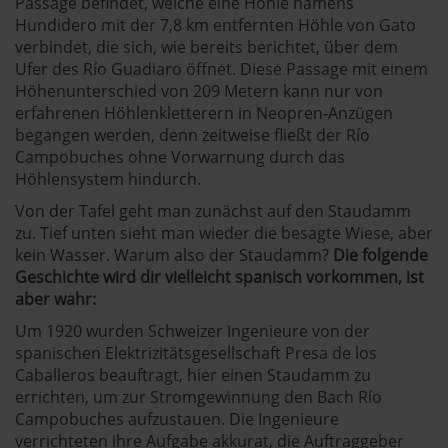
Passage befindet, welche eine Höhle namens
Hundidero mit der 7,8 km entfernten Höhle von Gato
verbindet, die sich, wie bereits berichtet, über dem
Ufer des Río Guadiaro öffnet. Diese Passage mit einem
Höhenunterschied von 209 Metern kann nur von
erfahrenen Höhlenkletterern in Neopren-Anzügen
begangen werden, denn zeitweise fließt der Río
Campobuches ohne Vorwarnung durch das
Höhlensystem hindurch.
Von der Tafel geht man zunächst auf den Staudamm
zu. Tief unten sieht man wieder die besagte Wiese, aber
kein Wasser. Warum also der Staudamm?
Die folgende
Geschichte wird dir vielleicht spanisch vorkommen, ist
aber wahr:
Um 1920 wurden Schweizer Ingenieure von der
spanischen Elektrizitätsgesellschaft Presa de los
Caballeros beauftragt, hier einen Staudamm zu
errichten, um zur Stromgewinnung den Bach Río
Campobuches aufzustauen. Die Ingenieure
verrichteten ihre Aufgabe akkurat, die Auftraggeber