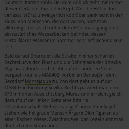
Deutsch: Katzenhöhle. Bei dem Anblick geht mir immer
dieser Gedanke durch den Kopf: Wer die Höhle dort
verlässt, stürzt unweigerlich kopfüber senkrecht in den
Fluss. Von Menschen, die dort waren, hört man
allerdings, dass sich unter dem Höhlenausgang noch
ein natürliches Wasserbecken befindet, dessen
kristallklares Wasser im Sommer sehr erfrischend sein
soll.
Bald darauf überquert die Straße in einer scharfen
Rechtskurve den Fluss und die Bahngleise der Strecke
Algeciras
-Ronda und strebt auf der anderen Seite
bergauf - nun als MA8402, vorbei an Benaoján, dem
Bergdorf
Montejaque
zu. Von dort geht es auf der
MA8403 in Richtung
Sevilla
. Rechts passiert man den
870 m hohen Aussichtsberg Mures und erreicht gleich
darauf auf der linken Seite eine bizarre
Felsenlandschaft. Mehrere ausgefranste Steinkegel
stehen wie hellgraue Mensch Ärgere Dich Figuren auf
einer flachen Wiese. Zwischen zwei der Kegel sieht man
deutlich eine Staumauer.