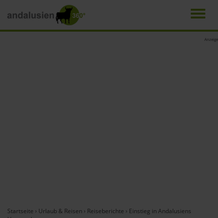
Men
Direkt
Anzeige
zum
Inhalt
Startseite
›
Urlaub & Reisen
›
Reiseberichte
›
Einstieg in Andalusiens