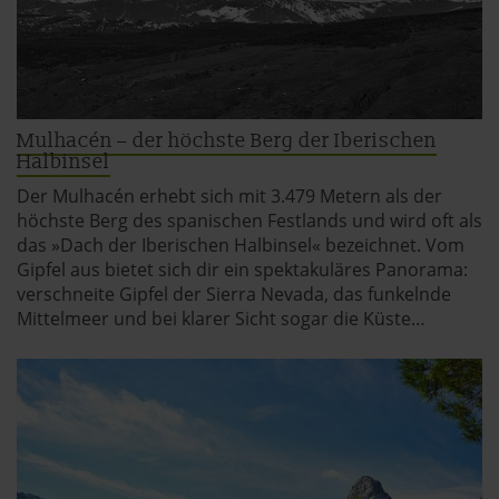
jederzeit aufrufen und Cookies auch nachträglich
jederzeit abwählen. Weitere Hinweise zu den
verwendeten Verfahren und Begrifflichkeiten (z.B.
»Cookies«, »Marketing« und »Statistik«) erhältst du in
der Datenschutzerklärung.
Mulhacén – der höchste Berg der Iberischen
Halbinsel
Datenschutzerklärung
|
Impressum
Der Mulhacén erhebt sich mit 3.479 Metern als der
höchste Berg des spanischen Festlands und wird oft als
das »Dach der Iberischen Halbinsel« bezeichnet. Vom
Gipfel aus bietet sich dir ein spektakuläres Panorama:
verschneite Gipfel der Sierra Nevada, das funkelnde
Mittelmeer und bei klarer Sicht sogar die Küste…