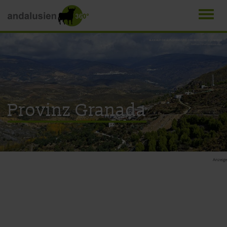
Men
Direkt
BLICK AUF DIE ALPUJARRAS UND DAS BERGDORF LUCAINENA
Neftali / Shutterstock.com
zum
Inhalt
Provinz Granada
Anzeige