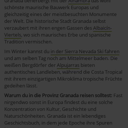
Granada beherbergt mit der
Alhambra
das wohl
schönste maurische Bauwerk Europas und
gleichzeitig eines der meistbesuchten Monumente
der Welt. Die historische Stadt Granada selbst
verzaubert mit ihren engen Gassen des
Albaicín-
Viertels
, wo sich maurisches Erbe und spanische
Tradition vermischen.
Im Winter kannst du
in der Sierra Nevada Ski fahren
und am selben Tag noch am Mittelmeer baden. Die
weißen Bergdörfer der
Alpujarras
bieten
authentisches Landleben, während die Costa Tropical
mit ihrem einzigartigen Mikroklima tropische Früchte
gedeihen lässt.
Warum du in die Provinz Granada reisen solltest:
Fast
nirgendwo sonst in Europa findest du eine solche
Konzentration von Kultur, Geschichte und
Naturschönheiten. Granada ist ein lebendiges
Geschichtsbuch, in dem jede Epoche ihre Spuren