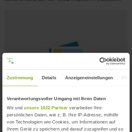
Zustimmung
Details
Anzeigeneinstellungen
Über
Verantwortungsvoller Umgang mit Ihren Daten
Playa de la Joya
Wir und
unsere 1022 Partner
verarbeiten Ihre
persönlichen Daten, wie z. B. Ihre IP-Adresse, mithilfe
Der Strand La Joya, das Kleinod, liegt verborgen am Fuß
von Technologien wie Cookies, um Informationen auf
einer Steilküste in Torrenueva Costa an der Costa
Ihrem Gerät zu speichern und darauf zuzugreifen und so
Tropical. Der Naturstrand in der Provinz Granada ist