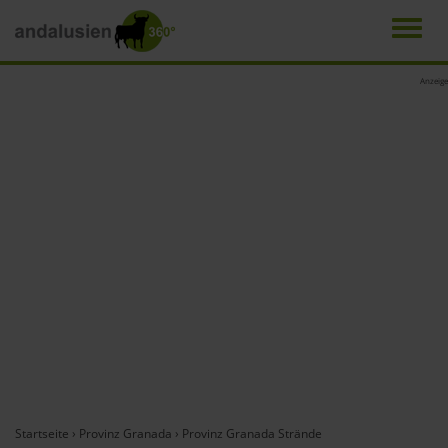
Men
Direkt
Anzeige
zum
Inhalt
Startseite
›
Provinz Granada
›
Provinz Granada Strände