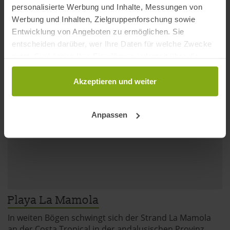
personalisierte Werbung und Inhalte, Messungen von
ca. 300 m lang und 35 m breit.
Werbung und Inhalten, Zielgruppenforschung sowie
Entwicklung von Angeboten zu ermöglichen. Sie
entscheiden darüber, wer Ihre Daten für welche Zwecke
nutzt. Sie können Ihre Einwilligung jederzeit über die
Cookie-Erklärung oder durch Klicken auf das Privacy
Trigger Symbol ändern oder widerrufen
Akzeptieren und weiter
Wenn Sie es erlauben, würden wir auch gerne:
Anpassen
Informationen über Ihre geografische Lage
erfassen, welche bis auf einige Meter genau sein
können
Ihr Gerät durch aktives Scannen nach
bestimmten Merkmalen (Fingerprinting) identifizieren
Erfahren Sie mehr darüber, wie Ihre persönlichen Daten
verarbeitet werden, und legen Sie Ihre Präferenzen im
Playa La Mamola
Abschnitt Einzelheiten
fest.
In weiten Bögen schwingt sich der Strand La Mamola
an der Costa Tropical in der andalusischen Provinz