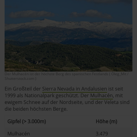
Der Mulhacén ist der höchste Berg des spanischen Festlands ( Oleg_Mit /
Shutterstock.com )
Ein Großteil der
Sierra Nevada in Andalusien
ist seit
1999 als Nationalpark geschützt. Der
Mulhacén
, mit
ewigem Schnee auf der Nordseite, und der Veleta sind
die beiden höchsten Berge.
Gipfel (> 3.000m)
Höhe (m)
Mulhacén
3.479