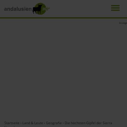
Men
Direkt
Anzeige
zum
Inhalt
Startseite
›
Land & Leute
›
Geografie
›
Die höchsten Gipfel der Sierra