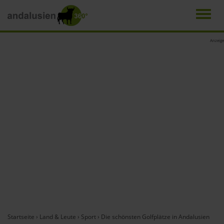
Men
Direkt
Anzeige
zum
Inhalt
Startseite
›
Land & Leute
›
Sport
›
Die schönsten Golfplätze in Andalusien