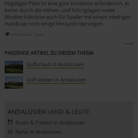
hügeligen Platz ist eine gute Kondition erforderlich, er
Abschnitt Einzelheiten
fest.
bietet durch die Höhen- und Schräglagen sowie
Windverhältnisse auch für Spieler mit einem niedrigen
andalusien360.de verwendet Cookies
Handicap noch einige Herausforderungen.
Einige von ihnen sind notwendig, während andere nicht
Land & Leute
Sport
notwendig sind, jedoch helfen das Onlineangebot zu
Anzeige
verbessern und wirtschaftlich zu betreiben. Du kannst in
PASSENDE ARTIKEL ZU DIESEM THEMA
den Einsatz der nicht notwendigen Cookies mit dem Klick
auf die Schaltfläche »Akzeptieren« einwilligen oder dich
Golfurlaub in Andalusien
per Klick auf »Anpassen« anders entscheiden. Die
Einwilligung umfasst alle vorausgewählten, bzw. von dir
Golf spielen in Andalusien
ausgewählten Cookies. Du kannst diese Einstellungen
jederzeit aufrufen und Cookies auch nachträglich
jederzeit abwählen. Weitere Hinweise zu den
verwendeten Verfahren und Begrifflichkeiten (z.B.
ANDALUSIEN
LAND & LEUTE
»Cookies«, »Marketing« und »Statistik«) erhältst du in
der Datenschutzerklärung.
Essen & Trinken in Andalusien
Natur in Andalusien
Datenschutzerklärung
|
Impressum