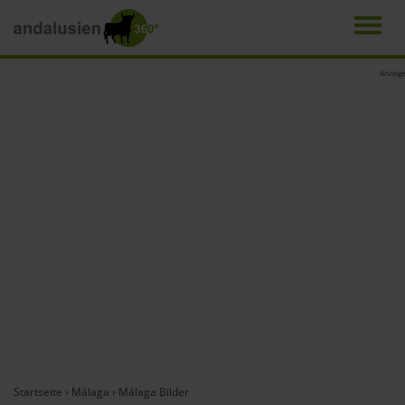
Men
Direkt
Anzeige
zum
Inhalt
Startseite
›
Málaga
›
Málaga Bilder