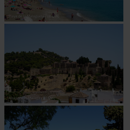
Playa de la Malagueta
/ (© DW)
Alcazaba in Málaga
/ (© DW)