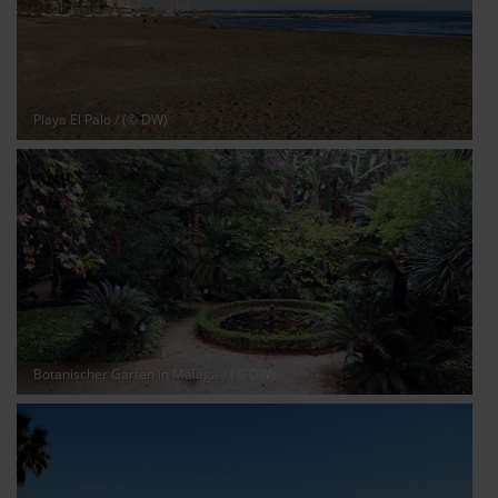
Playa El Palo
/ (© DW)
Botanischer Garten in Málaga
/ (© DW)