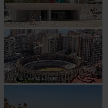
auf die Schaltfläche »Akzeptieren« einwilligen oder dich
per Klick auf »Anpassen« anders entscheiden. Die
Einwilligung umfasst alle vorausgewählten, bzw. von dir
ausgewählten Cookies. Du kannst diese Einstellungen
Centre Pompidou Málaga
/ (© DW)
jederzeit aufrufen und Cookies auch nachträglich
jederzeit abwählen. Weitere Hinweise zu den
verwendeten Verfahren und Begrifflichkeiten (z.B.
»Cookies«, »Marketing« und »Statistik«) erhältst du in
der Datenschutzerklärung.
Datenschutzerklärung
|
Impressum
Stierkampfarena von Málaga
/ (© DW)