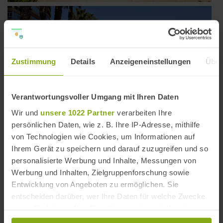
Zustimmung
Details
Anzeigeneinstellungen
Über
Verantwortungsvoller Umgang mit Ihren Daten
Playa La Caleta (Málaga)
/ (© DW)
Wir und
unsere 1022 Partner
verarbeiten Ihre
persönlichen Daten, wie z. B. Ihre IP-Adresse, mithilfe
von Technologien wie Cookies, um Informationen auf
Ihrem Gerät zu speichern und darauf zuzugreifen und so
personalisierte Werbung und Inhalte, Messungen von
Werbung und Inhalten, Zielgruppenforschung sowie
Entwicklung von Angeboten zu ermöglichen. Sie
entscheiden darüber, wer Ihre Daten für welche Zwecke
nutzt. Sie können Ihre Einwilligung jederzeit über die
Cookie-Erklärung oder durch Klicken auf das Privacy
Playa Pedregalejo / Las Acacias
/ (© DW)