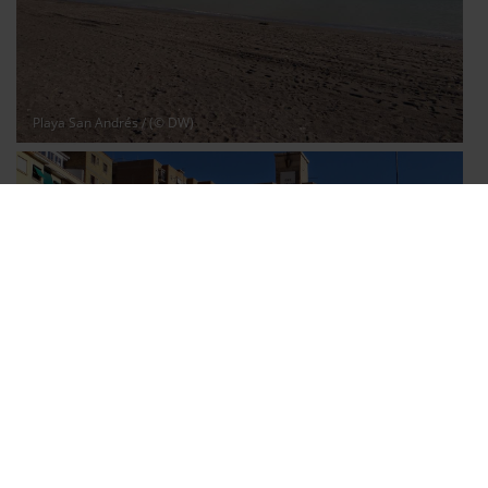
Playa San Andrés
/ (© DW)
Zentrum für zeitgenössische Kunst Málaga
/ (© DW)