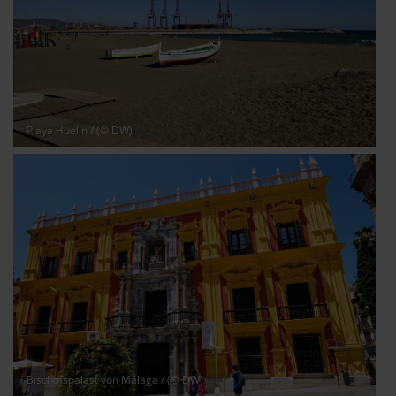
Playa Huelin
/ (© DW)
Bischofspalast von Málaga
/ (© DW)