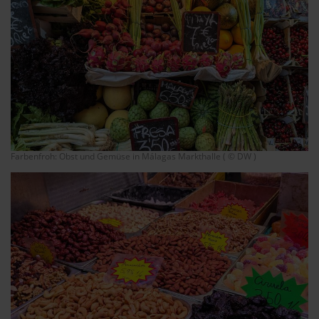
Farbenfroh: Obst und Gemüse in Málagas Markthalle ( © DW )