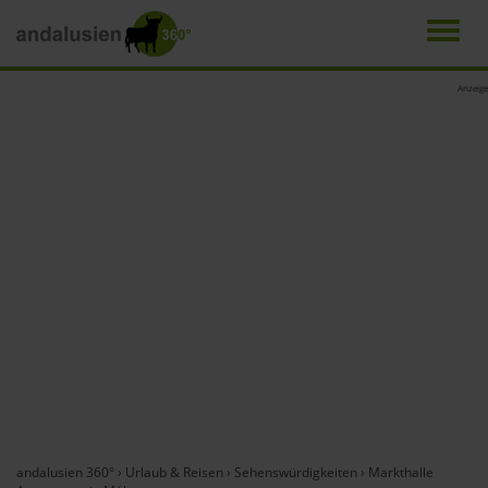
Men
Direkt
Anzeige
zum
Inhalt
andalusien 360°
›
Urlaub & Reisen
›
Sehenswürdigkeiten
›
Markthalle