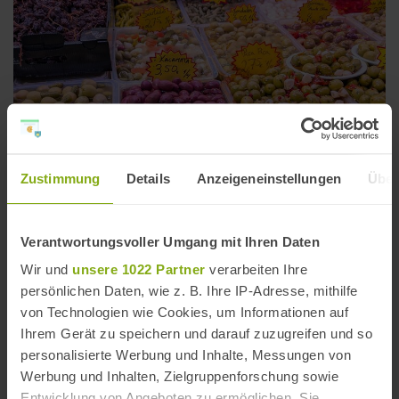
Zustimmung
Details
Anzeigeneinstellungen
Über
Verantwortungsvoller Umgang mit Ihren Daten
Typisch andalusisch: Stand mit Oliven in der Markthalle von Málaga ( © DW
)
Wir und
unsere 1022 Partner
verarbeiten Ihre
persönlichen Daten, wie z. B. Ihre IP-Adresse, mithilfe
von Technologien wie Cookies, um Informationen auf
Ihrem Gerät zu speichern und darauf zuzugreifen und so
personalisierte Werbung und Inhalte, Messungen von
Werbung und Inhalten, Zielgruppenforschung sowie
Entwicklung von Angeboten zu ermöglichen. Sie