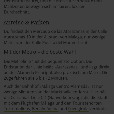
Der Eintritt ist frei, und die Preise für Produkte und
notwendig sind, jedoch helfen das Onlineangebot zu
Mahlzeiten bewegen sich im fairen, lokalen
verbessern und wirtschaftlich zu betreiben. Du kannst in
Durchschnitt.
den Einsatz der nicht notwendigen Cookies mit dem Klick
Anreise & Parken
auf die Schaltfläche »Akzeptieren« einwilligen oder dich
per Klick auf »Anpassen« anders entscheiden. Die
Du findest den Mercado de las Atarazanas in der Calle
Einwilligung umfasst alle vorausgewählten, bzw. von dir
Atarazanas 10 in der
Altstadt von Málaga
, nur wenige
ausgewählten Cookies. Du kannst diese Einstellungen
Meter von der Calle Puerta del Mar entfernt.
jederzeit aufrufen und Cookies auch nachträglich
Mit der Metro – die beste Wahl
jederzeit abwählen. Weitere Hinweise zu den
verwendeten Verfahren und Begrifflichkeiten (z.B.
Die Metrolinie 1 ist die bequemste Option. Die
»Cookies«, »Marketing« und »Statistik«) erhältst du in
Endstation der Linie heißt »Atarazanas« und liegt direkt
der Datenschutzerklärung.
an der Alameda Principal, also praktisch am Markt. Die
Züge fahren alle 5 bis 12 Minuten.
Datenschutzerklärung
|
Impressum
Auch der Bahnhof »Málaga Centro-Alameda« ist nur
wenige Minuten von der Markthalle entfernt. Hier hält
die Cercanías-Linie C-1 (Nahverkehrszug), die die Stadt
mit dem
Flughafen Málaga
und den Touristenorten
Torremolinos
,
Benalmádena
und
Fuengirola
verbindet.