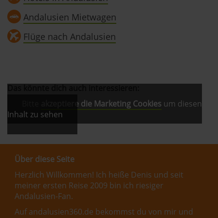
Andalusien Mietwagen
Flüge nach Andalusien
Das könnte dich auch interessieren:
Bitte
akzeptiere die Marketing Cookies
um diesen
Inhalt zu sehen
Über diese Seite
Herzlich Willkommen! Ich heiße Denis und seit
meiner ersten Reise 2009 bin ich riesiger
Andalusien-Fan.
Auf andalusien360.de bekommst du von mir und