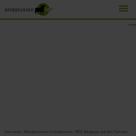
Men
Direkt
Anzeige
zum
Inhalt
Startseite
›
Wandertouren in Andalusien
›
RO2: Bergtour auf den Torreón