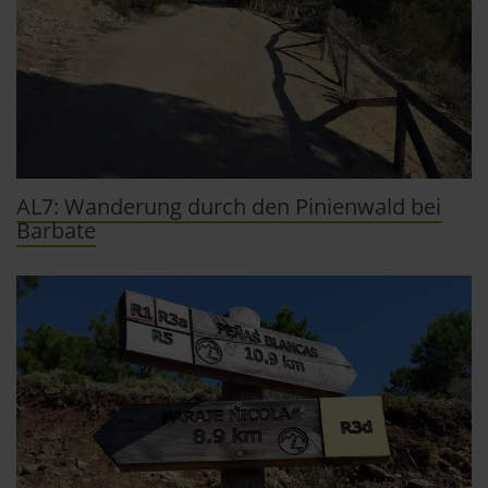
»Cookies«, »Marketing« und »Statistik«) erhältst du in
der Datenschutzerklärung.
Datenschutzerklärung
|
Impressum
AL7: Wanderung durch den Pinienwald bei
Barbate