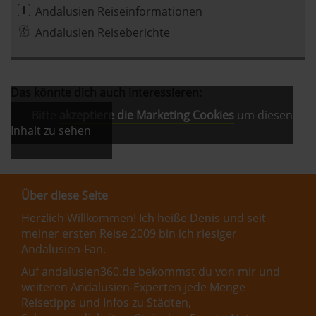
Andalusien Reiseinformationen
Andalusien Reiseberichte
Das könnte dich auch interessieren:
Bitte
akzeptiere die Marketing Cookies
um diesen
Inhalt zu sehen
Über diese Seite
Herzlich Willkommen! Ich heiße Denis und seit
meiner ersten Reise 2009 bin ich riesiger
Andalusien-Fan.
Auf andalusien360.de bekommst du von mir und
weiteren Andalusien-Experten jede Menge
Reisetipps und Infos zu Städten,