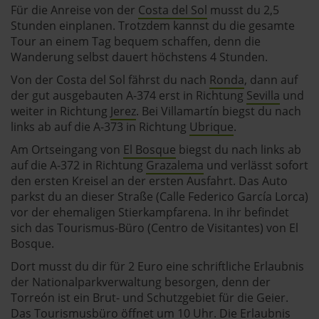
Für die Anreise von der
Costa del Sol
musst du 2,5
Stunden einplanen. Trotzdem kannst du die gesamte
Tour an einem Tag bequem schaffen, denn die
Wanderung selbst dauert höchstens 4 Stunden.
Von der Costa del Sol fährst du nach
Ronda
, dann auf
der gut ausgebauten A-374 erst in Richtung
Sevilla
und
weiter in Richtung
Jerez
. Bei Villamartín biegst du nach
links ab auf die A-373 in Richtung
Ubrique
.
Am Ortseingang von
El Bosque
biegst du nach links ab
auf die A-372 in Richtung
Grazalema
und verlässt sofort
den ersten Kreisel an der ersten Ausfahrt. Das Auto
parkst du an dieser Straße (Calle Federico García Lorca)
vor der ehemaligen Stierkampfarena. In ihr befindet
sich das Tourismus-Büro (Centro de Visitantes) von El
Bosque.
Dort musst du dir für 2 Euro eine schriftliche Erlaubnis
der Nationalparkverwaltung besorgen, denn der
Torreón ist ein Brut- und Schutzgebiet für die Geier.
Das Tourismusbüro öffnet um 10 Uhr. Die Erlaubnis