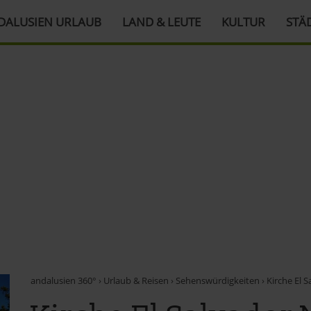
DALUSIEN URLAUB
LAND & LEUTE
KULTUR
STÄ
andalusien 360°
›
Urlaub & Reisen
›
Sehenswürdigkeiten
›
Kirche El S