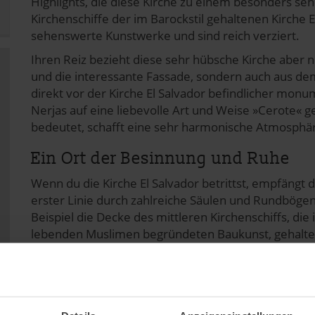
Highlights, die diese Kirche zu einem besonders s
Kirchenschiffe der im Barockstil gehaltenen Kirche 
sehenswerte Kunstwerke und sind reich verziert.
Ihren Reiz bezieht diese sehr hübsche Kirche aber n
und die interessante Fassade, sondern auch aus dem
direkt vor der Kirche El Salvador befindlicher mo
Nerjas auf eine liebevolle Art und Weise »Cerote« 
bedeutet, schafft eine sehr harmonische Atmosphäre
Ein Ort der Besinnung und Ruhe
Wenn du die Kirche El Salvador betrittst, empfängt di
erster Linie durch zahlreiche Säulen und Rundbögen 
Beispiel die Decke des mittleren Kirchenschiffs, die
lebenden Muslimen begründeten Baukunst, gehalten
Aber auch die mit sehr kunstvollen Fresken in der 
Gebetsnischen sind überaus sehenswert und verdeu
dieser Kirche eindrucksvoll.