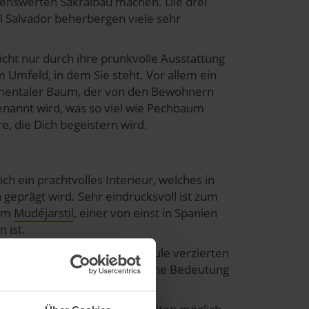
ehenswerten Sakralbau machen. Die drei
El Salvador beherbergen viele sehr
icht nur durch ihre prunkvolle Ausstattung
 Umfeld, in dem Sie steht. Vor allem ein
numentaler Baum, der von den Bewohnern
genannt wird, was so viel wie Pechbaum
, die Dich begeistern wird.
ch ein prachtvolles Interieur, welches in
geprägt wird. Sehr eindrucksvoll ist zum
 im
Mudéjarstil
, einer von einst in Spanien
 ist.
Machart der Granadischen Schule verzierten
tlichen die kunstgeschichtliche Bedeutung