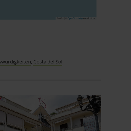
Leaflet | ©
OpenStreetMap
contributors
swürdigkeiten
,
Costa del Sol