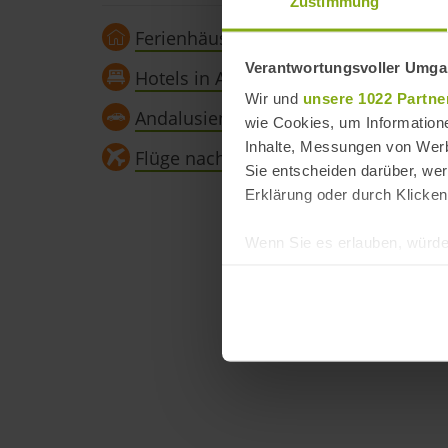
Zustimmung
Ferienhäuser in Andalusien
Verantwortungsvoller Umgan
Hotels in Andalusien
Wir und
unsere 1022 Partne
Andalusien Mietwagen
wie Cookies, um Information
Inhalte, Messungen von Werb
Flüge nach Andalusien
Sie entscheiden darüber, wer
Erklärung oder durch Klicken
Wenn Sie es erlauben, würde
Informationen über Ih
Ihr Gerät durch aktiv
Erfahren Sie mehr darüber, w
Einzelheiten
fest.
andalusien360.de verwende
Einige von ihnen sind notwen