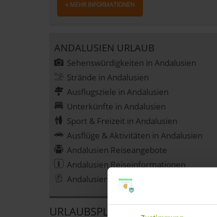
» MEHR INFORMATIONEN
ANDALUSIEN URLAUB
Sehenswürdigkeiten in Andalusien
Strände in Andalusien
Ausflugsziele in Andalusien
Unterkünfte in Andalusien
Sport & Freizeit in Andalusien
Ausflüge & Aktivitäten in Andalusien
Andalusien Reiseangebote
Andalusien Reiseinformationen
Andalusien Reiseberichte
URLAUBSPLANER