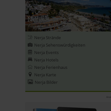
Nerja
Provinz Málaga
|
Costa del Sol
Nerja Strände
Nerja Sehenswürdigkeiten
Nerja Events
Nerja Hotels
Nerja Ferienhaus
Nerja Karte
Nerja Bilder
Anze