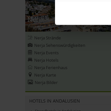
Informationen über Ih
Ihr Gerät durch aktiv
Erfahren Sie mehr darüber, w
Nerja
Einzelheiten
fest.
Provinz Málaga
|
Costa del Sol
andalusien360.de verwende
Nerja Strände
Nerja Sehenswürdigkeiten
Einige von ihnen sind notwen
und wirtschaftlich zu betrei
Nerja Events
Schaltfläche »Akzeptieren« e
Nerja Hotels
alle vorausgewählten, bzw. v
Nerja Ferienhaus
auch nachträglich jederzeit 
Nerja Karte
»Cookies«, »Marketing« und »
Nerja Bilder
Datenschutzerklärung
|
Im
HOTELS IN ANDALUSIEN
Strandhotels in Andalusien