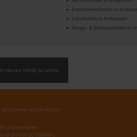
Erwachsenenhotels in Andalus
Luxushotels in Andalusien
Design- & Boutiquehotels in A
m diesen Inhalt zu sehen
 seit meiner ersten Reise
ir und weiteren
s und Infos zu Städten,