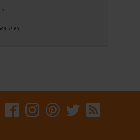
ien
ndalusien