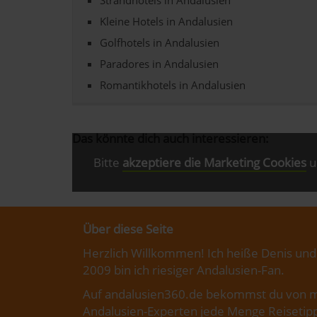
Kleine Hotels in Andalusien
Golfhotels in Andalusien
Paradores in Andalusien
Romantikhotels in Andalusien
Das könnte dich auch interessieren:
Bitte
akzeptiere die Marketing Cookies
u
Über diese Seite
Herzlich Willkommen! Ich heiße Denis und
2009 bin ich riesiger Andalusien-Fan.
Auf andalusien360.de bekommst du von m
Andalusien-Experten jede Menge Reisetipp