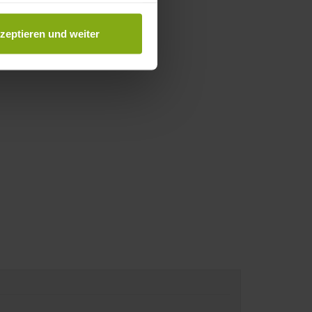
au sein können
zieren
zeptieren und weiter
hre Präferenzen im
Abschnitt
nlineangebot zu verbessern
dem Klick auf die
n. Die Einwilligung umfasst
erzeit aufrufen und Cookies
rifflichkeiten (z.B.