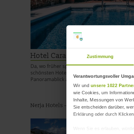
Hotel Carabeo
Zustimmung
Da, wo früher spanische Kinder büffelten, befi
schönsten Hotels in Nerja: Das Boutique-Hote
Verantwortungsvoller Umgan
Panoramablick auf die Küste und den Naturp
Wir und
unsere 1022 Partne
wie Cookies, um Information
Inhalte, Messungen von Werb
Nerja Hotels – aktuelle Angebote
Sie entscheiden darüber, wer
Erklärung oder durch Klicken
Wenn Sie es erlauben, würde