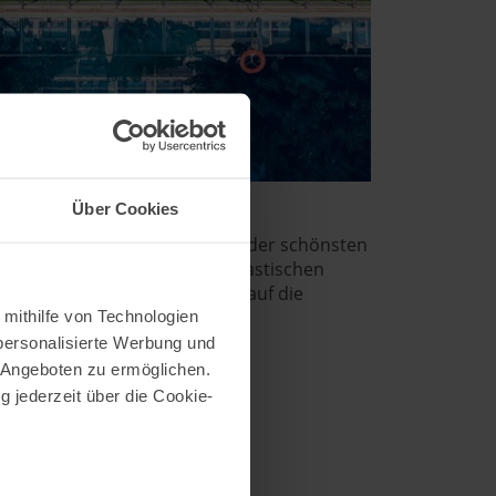
Über Cookies
rekt am Playa Burriana, einem der schönsten
ele Zimmer besitzen einen fantastischen
Berge der Sierra Almijara und auf die
 mithilfe von Technologien
personalisierte Werbung und
 Angeboten zu ermöglichen.
g jederzeit über die Cookie-