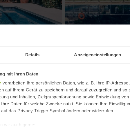
Parador de Nerja
Details
Anzeigeneinstellungen
ndet sich jetzt eins der
Der Parador de Nerja liegt di
l Carabeo mit
Strände der Costa del Sol. Vi
g mit Ihren Daten
ark Maro – Cerro Gordo.
Ausblick aufs Mittelmeer, die 
spektakuläre Steilküste.
r
verarbeiten Ihre persönlichen Daten, wie z. B. Ihre IP-Adresse,
en auf Ihrem Gerät zu speichern und darauf zuzugreifen und so 
ung und Inhalten, Zielgruppenforschung sowie Entwicklung von
 Ihre Daten für welche Zwecke nutzt. Sie können Ihre Einwilligun
 auf das Privacy Trigger Symbol ändern oder widerrufen
n wir auch gerne: