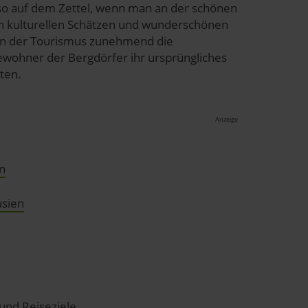
t so auf dem Zettel, wenn man an der schönen
 an kulturellen Schätzen und wunderschönen
nn der Tourismus zunehmend die
 Bewohner der Bergdörfer ihr ursprüngliches
ten.
Anzeige
n
usien
und Reiseziele