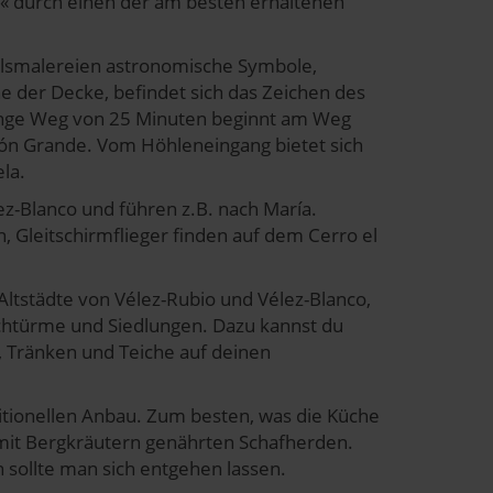
a« durch einen der am besten erhaltenen
Felsmalereien astronomische Symbole,
e der Decke, befindet sich das Zeichen des
lange Weg von 25 Minuten beginnt am Weg
món Grande. Vom Höhleneingang bietet sich
ela.
ez-Blanco und führen z.B. nach María.
n, Gleitschirmflieger finden auf dem Cerro el
tstädte von Vélez-Rubio und Vélez-Blanco,
htürme und Siedlungen. Dazu kannst du
e, Tränken und Teiche auf deinen
ionellen Anbau. Zum besten, was die Küche
mit Bergkräutern genährten Schafherden.
 sollte man sich entgehen lassen.