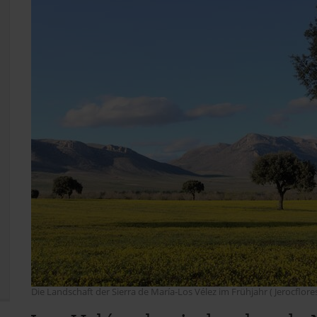
Die Landschaft der Sierra de María-Los Vélez im Frühjahr ( Jerocflore