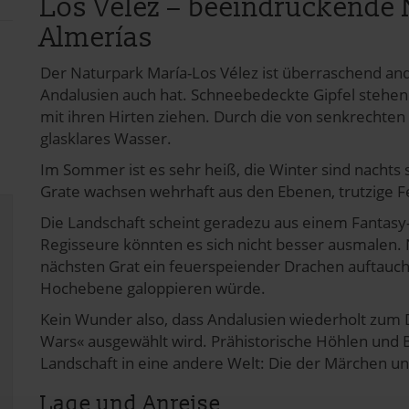
Los Veléz – beeindruckende
Almerías
Der Naturpark María-Los Vélez ist überraschend ande
Andalusien auch hat. Schneebedeckte Gipfel stehen
mit ihren Hirten ziehen. Durch die von senkrechte
glasklares Wasser.
Im Sommer ist es sehr heiß, die Winter sind nachts 
Grate wachsen wehrhaft aus den Ebenen, trutzige Fe
Die Landschaft scheint geradezu aus einem Fantasy
Regisseure könnten es sich nicht besser ausmalen
nächsten Grat ein feuerspeiender Drachen auftauc
Hochebene galoppieren würde.
Kein Wunder also, dass Andalusien wiederholt zum 
Wars« ausgewählt wird. Prähistorische Höhlen und B
Landschaft in eine andere Welt: Die der Märchen u
Lage und Anreise