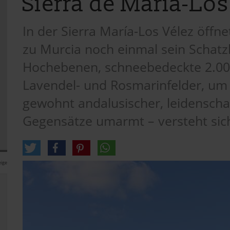
Sierra de María-Los
In der Sierra María-Los Vélez öffn
zu Murcia noch einmal sein Schatz
Hochebenen, schneebedeckte 2.00
Lavendel- und Rosmarinfelder, um 
gewohnt andalusischer, leidenschaf
Gegensätze umarmt – versteht sic
ige