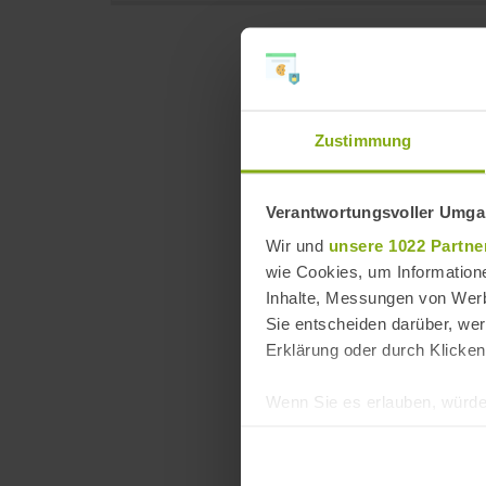
Zustimmung
Verantwortungsvoller Umgan
Wir und
unsere 1022 Partne
wie Cookies, um Information
Inhalte, Messungen von Werb
Sie entscheiden darüber, wer
Erklärung oder durch Klicken
Wenn Sie es erlauben, würde
Informationen über Ih
Ihr Gerät durch aktiv