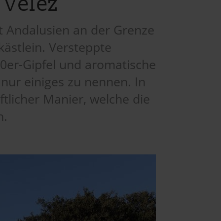
 Vélez
et Andalusien an der Grenze
kästlein. Versteppte
0er-Gipfel und aromatische
nur einiges zu nennen. In
tlicher Manier, welche die
h.