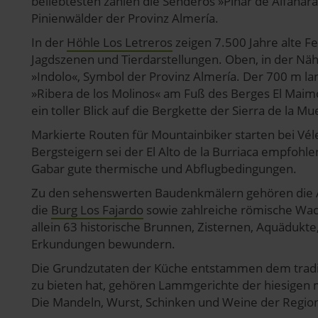
beliebtesten zählen die Senderos »Pinar de Alfahar
Pinienwälder der Provinz Almería.
In der
Höhle Los Letreros
zeigen 7.500 Jahre alte 
Jagdszenen und Tierdarstellungen. Oben, in der Näh
»Indolo«, Symbol der Provinz Almería. Der 700 m 
»Ribera de los Molinos« am Fuß des Berges El Mai
ein toller Blick auf die Bergkette der Sierra de la Mu
Markierte Routen für Mountainbiker starten bei Vél
Bergsteigern sei der El Alto de la Burriaca empfohle
Gabar gute thermische und Abflugbedingungen.
Zu den sehenswerten Baudenkmälern gehören die Al
die
Burg Los Fajardo
sowie zahlreiche römische Wac
allein 63 historische Brunnen, Zisternen, Aquädukt
Erkundungen bewundern.
Die Grundzutaten der Küche entstammen dem tradit
zu bieten hat, gehören Lammgerichte der hiesigen 
Die Mandeln, Wurst, Schinken und Weine der Region