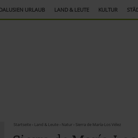
DALUSIEN URLAUB
LAND & LEUTE
KULTUR
STÄ
Startseite
›
Land & Leute
›
Natur
›
Sierra de María-Los Vélez