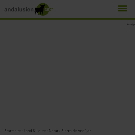
Men
Direkt
Anzeige
zum
Inhalt
Startseite
›
Land & Leute
›
Natur
›
Sierra de Andújar