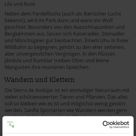
Lila und Rosé.
Neben dem Pardellluchs (auch als Iberischer Luchs
bekannt), wird im Park dann und wann ein Wolf
gesichtet. Besonders von den Aussichtspunkten und
Bergkämmen aus, lassen sich Kaiseradler, Steinadler
und Mönchsgeier gut beobachten. Einem Uhu in freier
Wildbahn zu begegnen, gehört zu den eher seltenen,
aber unvergesslichen Vergnügen. In den Flüssen
Jándula und Rumblar treiben Otter und kleine
Mangusten ihre munteren Spielchen.
Wandern und Klettern
Die Sierra de Andújar ist ein einmaliger Naturraum mit
vielen schützenswerten Tieren und Pflanzen. Das alles
soll so bleiben wie es ist und möglichst wenig gestört
werden. Sanfte Sportarten wie Wandern werden gern
gesehen. Achtzehn markierte Wanderwege mit
unterschiedlicher Länge und Schwierigkeitsgrad führen
zu den Höhepunkten der Sierra und widmen sich