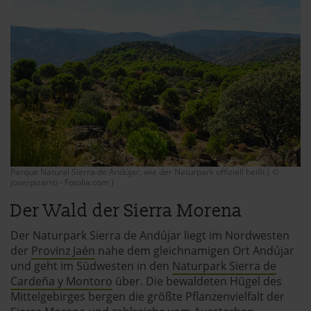
Parque Natural Sierra de Andújar, wie der Naturpark offiziell heißt ( ©
joserpizarro - Fotolia.com )
Der Wald der Sierra Morena
Der Naturpark Sierra de Andújar liegt im Nordwesten
der
Provinz Jaén
nahe dem gleichnamigen Ort Andújar
und geht im Südwesten in den
Naturpark Sierra de
Cardeña y Montoro
über. Die bewaldeten Hügel des
Mittelgebirges bergen die größte Pflanzenvielfalt der