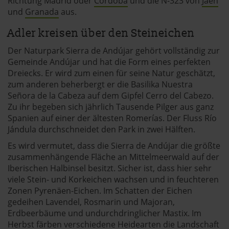
Richtung Madrid oder
Córdoba
und die N-323 von
Jaén
und
Granada
aus.
Adler kreisen über den Steineichen
Der Naturpark Sierra de Andújar gehört vollständig zur
Gemeinde Andújar und hat die Form eines perfekten
Dreiecks. Er wird zum einen für seine Natur geschätzt,
zum anderen beherbergt er die Basilika Nuestra
Señora de la Cabeza auf dem Gipfel Cerro del Cabezo.
Zu ihr begeben sich jährlich Tausende Pilger aus ganz
Spanien auf einer der ältesten Romerías. Der Fluss Río
Jándula durchschneidet den Park in zwei Hälften.
Es wird vermutet, dass die Sierra de Andújar die größte
zusammenhängende Fläche an Mittelmeerwald auf der
Iberischen Halbinsel besitzt. Sicher ist, dass hier sehr
viele Stein- und Korkeichen wachsen und in feuchteren
Zonen Pyrenäen-Eichen. Im Schatten der Eichen
gedeihen Lavendel, Rosmarin und Majoran,
Erdbeerbäume und undurchdringlicher Mastix. Im
Herbst färben verschiedene Heidearten die Landschaft