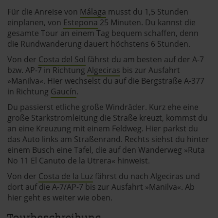
Für die Anreise von
Málaga
musst du 1,5 Stunden
einplanen, von
Estepona
25 Minuten. Du kannst die
gesamte Tour an einem Tag bequem schaffen, denn
die Rundwanderung dauert höchstens 6 Stunden.
Von der
Costa del Sol
fährst du am besten auf der A-7
bzw. AP-7 in Richtung
Algeciras
bis zur Ausfahrt
»Manilva«. Hier wechselst du auf die Bergstraße A-377
in Richtung
Gaucín
.
Du passierst etliche große Windräder. Kurz ehe eine
große Starkstromleitung die Straße kreuzt, kommst du
an eine Kreuzung mit einem Feldweg. Hier parkst du
das Auto links am Straßenrand. Rechts siehst du hinter
einem Busch eine Tafel, die auf den Wanderweg »Ruta
No 11 El Canuto de la Utrera« hinweist.
Von der
Costa de la Luz
fährst du nach Algeciras und
dort auf die A-7/AP-7 bis zur Ausfahrt »Manilva«. Ab
hier geht es weiter wie oben.