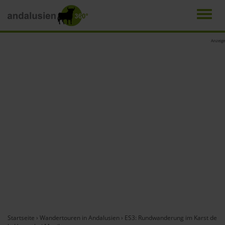
Men
Direkt
Anzeige
zum
Inhalt
Startseite
›
Wandertouren in Andalusien
›
ES3: Rundwanderung im Karst de