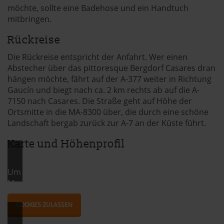
möchte, sollte eine Badehose und ein Handtuch
per Klick auf »Anpassen« anders entscheiden. Die
mitbringen.
Einwilligung umfasst alle vorausgewählten, bzw. von dir
ausgewählten Cookies. Du kannst diese Einstellungen
Rückreise
jederzeit aufrufen und Cookies auch nachträglich
Die Rückreise entspricht der Anfahrt. Wer einen
jederzeit abwählen. Weitere Hinweise zu den
Abstecher über das pittoresque Bergdorf Casares dran
verwendeten Verfahren und Begrifflichkeiten (z.B.
hängen möchte, fährt auf der A-377 weiter in Richtung
»Cookies«, »Marketing« und »Statistik«) erhältst du in
Gaucín und biegt nach ca. 2 km rechts ab auf die A-
der Datenschutzerklärung.
7150 nach Casares. Die Straße geht auf Höhe der
Ortsmitte in die MA-8300 über, die durch eine schöne
Datenschutzerklärung
|
Impressum
Landschaft bergab zurück zur A-7 an der Küste führt.
Karte und Höhenprofil
Um dir die Karte anschauen zu können, musst du die
Marketing Cookies akzeptieren.
COOKIES ZULASSEN