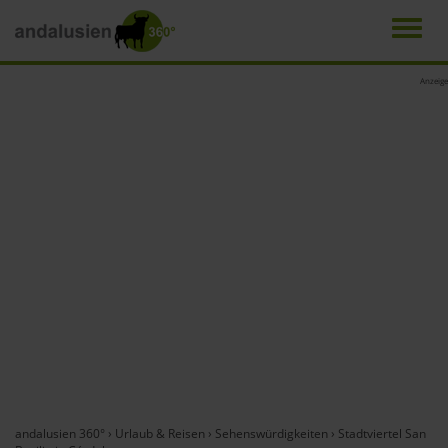
Men
Direkt
Anzeige
zum
Inhalt
andalusien 360°
›
Urlaub & Reisen
›
Sehenswürdigkeiten
›
Stadtviertel San