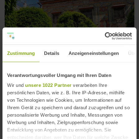
Zustimmung
Details
Anzeigeneinstellungen
Über
Verantwortungsvoller Umgang mit Ihren Daten
Wir und
unsere 1022 Partner
verarbeiten Ihre
Museum Julio Romero de Torres in Córdoba
persönlichen Daten, wie z. B. Ihre IP-Adresse, mithilfe
Entfernung: 1,15 km
von Technologien wie Cookies, um Informationen auf
Ihrem Gerät zu speichern und darauf zuzugreifen und so
personalisierte Werbung und Inhalte, Messungen von
Werbung und Inhalten, Zielgruppenforschung sowie
Entwicklung von Angeboten zu ermöglichen. Sie
entscheiden darüber, wer Ihre Daten für welche Zwecke