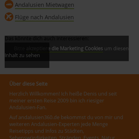
Andalusien Mietwagen
Flüge nach Andalusien
Das könnte dich auch interessieren:
Bitte
akzeptiere die Marketing Cookies
um diesen
Inhalt zu sehen
Über diese Seite
Herzlich Willkommen! Ich heiße Denis und seit
meiner ersten Reise 2009 bin ich riesiger
Andalusien-Fan.
Auf andalusien360.de bekommst du von mir und
weiteren Andalusien-Experten jede Menge
Reisetipps und Infos zu Städten,
Sehenswürdigkeiten, Stränden, Events, Natur,