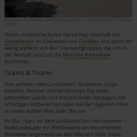
Die Puerta Sevilla bildet den Eingang zum Barrio de San Basilio in Córdoba
( © DW )
Dieses malerische bunte Viertel liegt oberhalb des
Guadalquivir
im Südwesten von
Córdoba
und damit ein
wenig entfernt von den Touristengruppen, die sich in
der Altstadt rund um die
Moschee-Kathedrale
ausbreiten.
Tickets & Touren
Hier wohnen viele Cordobesen: Studenten, junge
Familien, Rentner und Berufstätige. Die vielen
pittoresken Lokale und Weinschänken (bodegas) mit
schattigen Sitzbereichen laden bei der täglichen Hitze
zu einem kühlen Wein oder Bier ein.
Im Mai – kurz vor dem andalusischen Hochsommer –
findet jedes Jahr ein Wettbewerb um die schönsten
Blumenarrangements an den Häusern statt. Diese