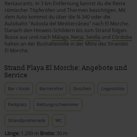
Restaurants. In 3 km Entfernung kannst du die Reste
römischer Töpferöfen und Thermen besichtigen. Mit
dem Auto kommst du über die N-340 oder die
Autobahn "Autovía del Mediterráneo" nach El Morche.
Danach den Hinweis-Schildern bis zum Strand folgen.
Busse aus und nach
Málaga
,
Nerja
,
Sevilla
und
Córdoba
halten an der Bushaltestelle in der Mitte des Strandes
El Morche.
Strand Playa El Morche: Angebote und
Service
Bar / Kiosk
Barrierefrei
Duschen
Liegestühle
Parkplatz
Rettungsschwimmer
Strandpromenade
WC
Länge:
1.200 m
Breite:
30 m