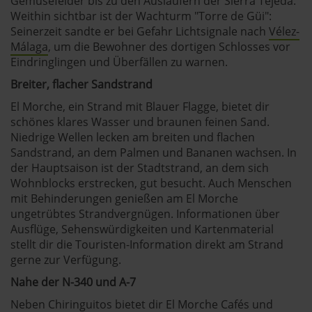
Gemüsefelder bis zu den Ausläufern der Sierra Tejeda.
Weithin sichtbar ist der Wachturm "Torre de Güi":
Seinerzeit sandte er bei Gefahr Lichtsignale nach
Vélez-
Málaga
, um die Bewohner des dortigen Schlosses vor
Eindringlingen und Überfällen zu warnen.
Breiter, flacher Sandstrand
El Morche, ein Strand mit Blauer Flagge, bietet dir
schönes klares Wasser und braunen feinen Sand.
Niedrige Wellen lecken am breiten und flachen
Sandstrand, an dem Palmen und Bananen wachsen. In
der Hauptsaison ist der Stadtstrand, an dem sich
Wohnblocks erstrecken, gut besucht. Auch Menschen
mit Behinderungen genießen am El Morche
ungetrübtes Strandvergnügen. Informationen über
Ausflüge, Sehenswürdigkeiten und Kartenmaterial
stellt dir die Touristen-Information direkt am Strand
gerne zur Verfügung.
Nahe der N-340 und A-7
Neben Chiringuitos bietet dir El Morche Cafés und