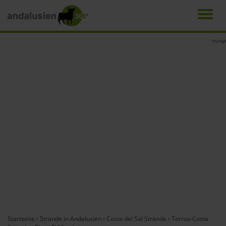
Men
Direkt
Anzeige
zum
Inhalt
Startseite
›
Strände in Andalusien
›
Costa del Sol Strände
›
Torrox-Costa