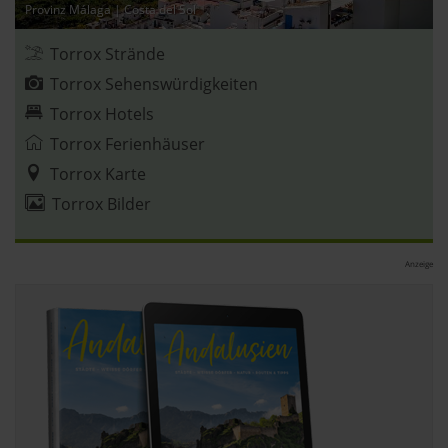
Provinz Málaga
|
Costa del Sol
Datenschutzerklärung
|
Impressum
Torrox Strände
Torrox Sehenswürdigkeiten
Torrox Hotels
Torrox Ferienhäuser
Torrox Karte
Torrox Bilder
Anzeige