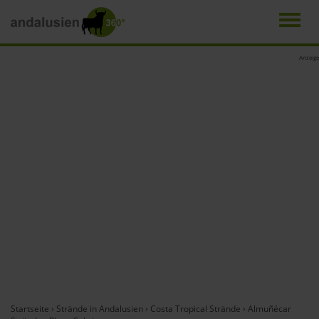
Men
Direkt
Anzeige
zum
Inhalt
Startseite
›
Strände in Andalusien
›
Costa Tropical Strände
›
Almuñécar