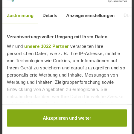
Strände
Zustimmung
Costa Tropical Strände
Details
,
Provinz Granada Strände
Anzeigeneinstellungen
Über
Strände in der Nähe
Verantwortungsvoller Umgang mit Ihren Daten
Wir und
unsere 1022 Partner
verarbeiten Ihre
persönlichen Daten, wie z. B. Ihre IP-Adresse, mithilfe
von Technologien wie Cookies, um Informationen auf
Ihrem Gerät zu speichern und darauf zuzugreifen und so
personalisierte Werbung und Inhalte, Messungen von
Werbung und Inhalten, Zielgruppenforschung sowie
Entwicklung von Angeboten zu ermöglichen. Sie
entscheiden darüber, wer Ihre Daten für welche Zwecke
nutzt. Sie können Ihre Einwilligung jederzeit über die
Cookie-Erklärung oder durch Klicken auf das Privacy
Trigger Symbol ändern oder widerrufen
Akzeptieren und weiter
Wenn Sie es erlauben, würden wir auch gerne: