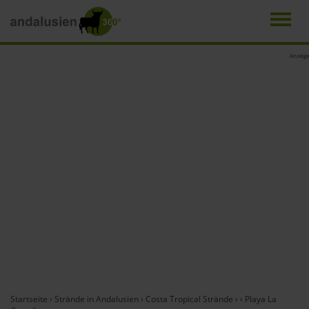
Men
Direkt
Anzeige
zum
Inhalt
Startseite
›
Strände in Andalusien
›
Costa Tropical Strände
›
›
Playa La