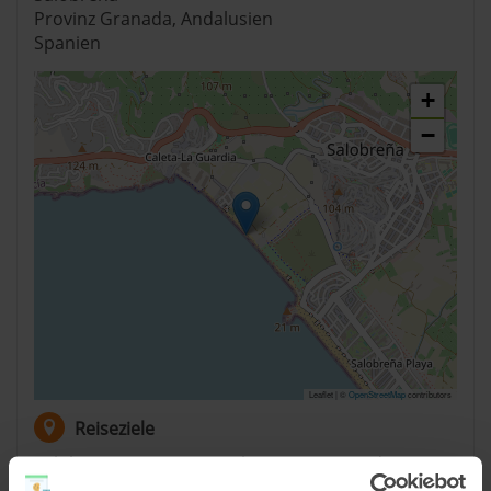
Provinz Granada, Andalusien
Spanien
+
−
Leaflet | ©
OpenStreetMap
contributors
Reiseziele
Salobreña
,
Costa Tropical
,
Provinz Granada