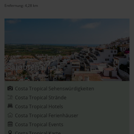
ausgewählten Cookies. Du kannst diese Einstellungen
Entfernung: 4,28 km
jederzeit aufrufen und Cookies auch nachträglich
jederzeit abwählen. Weitere Hinweise zu den
verwendeten Verfahren und Begrifflichkeiten (z.B.
»Cookies«, »Marketing« und »Statistik«) erhältst du in
der Datenschutzerklärung.
Datenschutzerklärung
|
Impressum
Salobreña
Provinz Granada
|
Costa Tropical
Costa Tropical Sehenswürdigkeiten
Costa Tropical Strände
Costa Tropical Hotels
Costa Tropical Ferienhäuser
Costa Tropical Events
Costa Tropical Karte