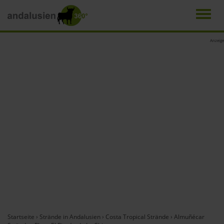
Men
Direkt
Anzeige
zum
Inhalt
Startseite
›
Strände in Andalusien
›
Costa Tropical Strände
›
Almuñécar