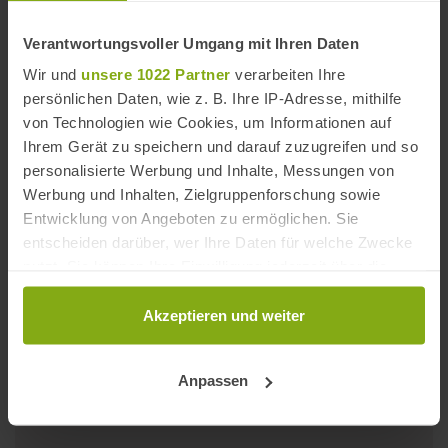
Verantwortungsvoller Umgang mit Ihren Daten
Wir und
unsere 1022 Partner
verarbeiten Ihre
persönlichen Daten, wie z. B. Ihre IP-Adresse, mithilfe
von Technologien wie Cookies, um Informationen auf
Ihrem Gerät zu speichern und darauf zuzugreifen und so
personalisierte Werbung und Inhalte, Messungen von
Werbung und Inhalten, Zielgruppenforschung sowie
Entwicklung von Angeboten zu ermöglichen. Sie
entscheiden darüber, wer Ihre Daten für welche Zwecke
nutzt. Sie können Ihre Einwilligung jederzeit über die
Cookie-Erklärung oder durch Klicken auf das Privacy
Playa La Caleta (Nerja)
Trigger Symbol ändern oder widerrufen
Akzeptieren und weiter
Entfernung: 6,45 km
Wenn Sie es erlauben, würden wir auch gerne:
Anpassen
Informationen über Ihre geografische Lage
erfassen, welche bis auf einige Meter genau sein
können