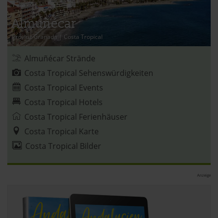
verwendeten Verfahren und Begrifflichkeiten (z.B.
»Cookies«, »Marketing« und »Statistik«) erhältst du in
Almuñécar
der Datenschutzerklärung.
Provinz Granada
|
Costa Tropical
Datenschutzerklärung
|
Impressum
Almuñécar Strände
Costa Tropical Sehenswürdigkeiten
Costa Tropical Events
Costa Tropical Hotels
Costa Tropical Ferienhäuser
Costa Tropical Karte
Costa Tropical Bilder
Anzeige