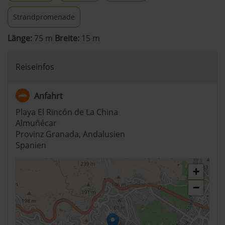
Strandpromenade
Länge:
75 m
Breite:
15 m
Reiseinfos
Anfahrt
Playa El Rincón de La China
Almuñécar
Provinz Granada, Andalusien
Spanien
+
−