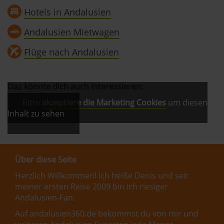
Hotels in Andalusien
Andalusien Mietwagen
Flüge nach Andalusien
Das könnte dich auch interessieren:
Bitte
akzeptiere die Marketing Cookies
um diesen
Inhalt zu sehen
Über diese Seite
Herzlich Willkommen! Ich heiße Denis und seit
meiner ersten Reise 2009 bin ich riesiger
Andalusien-Fan.
Auf andalusien360.de bekommst du von mir und