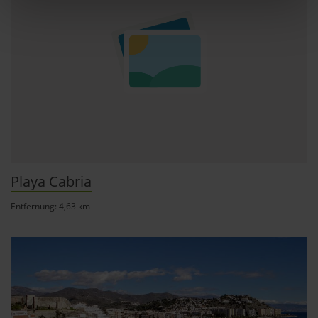
Ihr Gerät durch aktives Scannen nach
bestimmten Merkmalen (Fingerprinting) identifizieren
Erfahren Sie mehr darüber, wie Ihre persönlichen Daten
verarbeitet werden, und legen Sie Ihre Präferenzen im
Abschnitt Einzelheiten
fest.
andalusien360.de verwendet Cookies
Einige von ihnen sind notwendig, während andere nicht
notwendig sind, jedoch helfen das Onlineangebot zu
Playa Cabria
verbessern und wirtschaftlich zu betreiben. Du kannst in
den Einsatz der nicht notwendigen Cookies mit dem Klick
Entfernung: 4,63 km
auf die Schaltfläche »Akzeptieren« einwilligen oder dich
per Klick auf »Anpassen« anders entscheiden. Die
Einwilligung umfasst alle vorausgewählten, bzw. von dir
ausgewählten Cookies. Du kannst diese Einstellungen
jederzeit aufrufen und Cookies auch nachträglich
jederzeit abwählen. Weitere Hinweise zu den