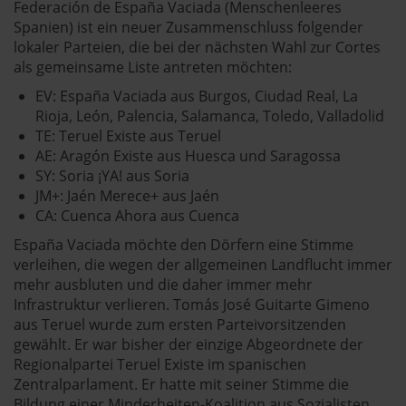
Federación de España Vaciada (Menschenleeres
Spanien) ist ein neuer Zusammenschluss folgender
lokaler Parteien, die bei der nächsten Wahl zur Cortes
als gemeinsame Liste antreten möchten:
EV: España Vaciada aus Burgos, Ciudad Real, La
Rioja, León, Palencia, Salamanca, Toledo, Valladolid
TE: Teruel Existe aus Teruel
AE: Aragón Existe aus Huesca und Saragossa
SY: Soria ¡YA! aus Soria
JM+: Jaén Merece+ aus Jaén
CA: Cuenca Ahora aus Cuenca
España Vaciada möchte den Dörfern eine Stimme
verleihen, die wegen der allgemeinen Landflucht immer
mehr ausbluten und die daher immer mehr
Infrastruktur verlieren. Tomás José Guitarte Gimeno
aus Teruel wurde zum ersten Parteivorsitzenden
gewählt. Er war bisher der einzige Abgeordnete der
Regionalpartei Teruel Existe im spanischen
Zentralparlament. Er hatte mit seiner Stimme die
Bildung einer Minderheiten-Koalition aus Sozialisten