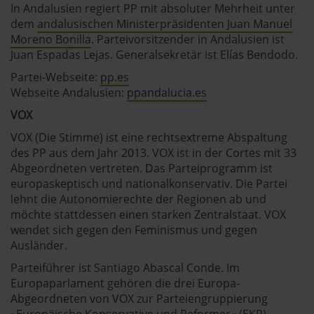
In Andalusien regiert PP mit absoluter Mehrheit unter
dem
andalusischen Ministerpräsidenten Juan Manuel
Moreno Bonilla
. Parteivorsitzender in Andalusien ist
Juan Espadas Lejas. Generalsekretär ist Elías Bendodo.
Partei-Webseite:
pp.es
Webseite Andalusien:
ppandalucia.es
VOX
VOX (Die Stimme) ist eine rechtsextreme Abspaltung
des PP aus dem Jahr 2013. VOX ist in der Cortes mit 33
Abgeordneten vertreten. Das Parteiprogramm ist
europaskeptisch und nationalkonservativ. Die Partei
lehnt die Autonomierechte der Regionen ab und
möchte stattdessen einen starken Zentralstaat. VOX
wendet sich gegen den Feminismus und gegen
Ausländer.
Parteiführer ist Santiago Abascal Conde. Im
Europaparlament gehören die drei Europa-
Abgeordneten von VOX zur Parteiengruppierung
»Europäische Konservative und Reformer« (EKR).