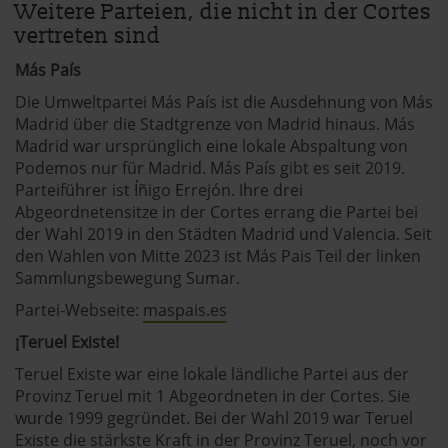
andalusien360.de verwendet Cookies
Weitere Parteien, die nicht in der Cortes
vertreten sind
Einige von ihnen sind notwendig, während andere nicht
Más País
notwendig sind, jedoch helfen das Onlineangebot zu
Die Umweltpartei Más País ist die Ausdehnung von Más
verbessern und wirtschaftlich zu betreiben. Du kannst in
Madrid über die Stadtgrenze von Madrid hinaus. Más
den Einsatz der nicht notwendigen Cookies mit dem Klick
Madrid war ursprünglich eine lokale Abspaltung von
auf die Schaltfläche »Akzeptieren« einwilligen oder dich
Podemos nur für Madrid. Más País gibt es seit 2019.
per Klick auf »Anpassen« anders entscheiden. Die
Parteiführer ist Íñigo Errejón. Ihre drei
Einwilligung umfasst alle vorausgewählten, bzw. von dir
Abgeordnetensitze in der Cortes errang die Partei bei
ausgewählten Cookies. Du kannst diese Einstellungen
der Wahl 2019 in den Städten Madrid und Valencia. Seit
jederzeit aufrufen und Cookies auch nachträglich
den Wahlen von Mitte 2023 ist Más Pais Teil der linken
jederzeit abwählen. Weitere Hinweise zu den
Sammlungsbewegung Sumar.
verwendeten Verfahren und Begrifflichkeiten (z.B.
Partei-Webseite:
maspais.es
»Cookies«, »Marketing« und »Statistik«) erhältst du in
¡Teruel Existe!
der Datenschutzerklärung.
Teruel Existe war eine lokale ländliche Partei aus der
Datenschutzerklärung
|
Impressum
Provinz Teruel mit 1 Abgeordneten in der Cortes. Sie
wurde 1999 gegründet. Bei der Wahl 2019 war Teruel
Existe die stärkste Kraft in der Provinz Teruel, noch vor