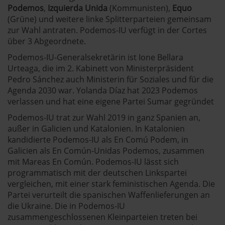
Podemos
,
Izquierda Unida
(Kommunisten),
Equo
(Grüne) und weitere linke Splitterparteien gemeinsam
zur Wahl antraten. Podemos-IU verfügt in der Cortes
über 3 Abgeordnete.
Podemos-IU-Generalsekretärin ist Ione Bellara
Urteaga, die im 2. Kabinett von Ministerpräsident
Pedro Sánchez auch Ministerin für Soziales und für die
Agenda 2030 war. Yolanda Díaz hat 2023 Podemos
verlassen und hat eine eigene Partei Sumar gegründet
Podemos-IU trat zur Wahl 2019 in ganz Spanien an,
außer in Galicien und Katalonien. In Katalonien
kandidierte Podemos-IU als En Comú Podem, in
Galicien als En Común-Unidas Podemos, zusammen
mit Mareas En Común. Podemos-IU lässt sich
programmatisch mit der deutschen Linkspartei
vergleichen, mit einer stark feministischen Agenda. Die
Partei verurteilt die spanischen Waffenlieferungen an
die Ukraine. Die in Podemos-IU
zusammengeschlossenen Kleinparteien treten bei