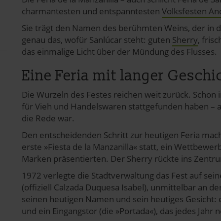
charmantesten und entspanntesten
Volksfesten An
Sie trägt den Namen des berühmten Weins, der in de
genau das, wofür Sanlúcar steht: guten
Sherry
, fri
das einmalige Licht über der Mündung des Flusses.
Eine Feria mit langer Geschi
Die Wurzeln des Festes reichen weit zurück. Schon i
für Vieh und Handelswaren stattgefunden haben – a
die Rede war.
Den entscheidenden Schritt zur heutigen Feria mach
erste »Fiesta de la Manzanilla« statt, ein Wettbewer
Marken präsentierten. Der Sherry rückte ins Zentr
1972 verlegte die Stadtverwaltung das Fest auf sein
(offiziell Calzada Duquesa Isabel), unmittelbar an 
seinen heutigen Namen und sein heutiges Gesicht: 
und ein Eingangstor (die »Portada«), das jedes Jahr n