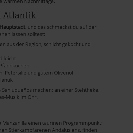
die warmen Nachmittage.
 Atlantik
Hauptstadt
, und das schmeckst du auf der
ehen lassen solltest:
n aus der Region, schlicht gekocht und
d leicht
Pfannkuchen
n, Petersilie und gutem Olivenöl
lantik
e Sanluqueños machen: an einer Stehtheke,
nas-Musik im Ohr.
 la Manzanilla einen taurinen Programmpunkt:
enen
Stierkampfarenen Andalusiens
, finden