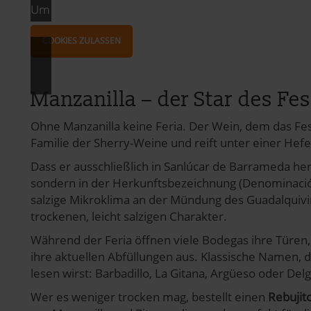
Um das Video anschauen zu können, musst du die M
pressum
COOKIES ZULASSEN
Manzanilla – der Star des Fe
Ohne Manzanilla keine Feria. Der Wein, dem das Fe
Familie der Sherry-Weine und reift unter einer Hefe
Dass er ausschließlich in Sanlúcar de Barrameda herg
sondern in der Herkunftsbezeichnung (Denominación 
salzige Mikroklima an der Mündung des Guadalquivir 
trockenen, leicht salzigen Charakter.
Während der Feria öffnen viele Bodegas ihre Türen
ihre aktuellen Abfüllungen aus. Klassische Namen,
lesen wirst: Barbadillo, La Gitana, Argüeso oder Del
Wer es weniger trocken mag, bestellt einen
Rebujit