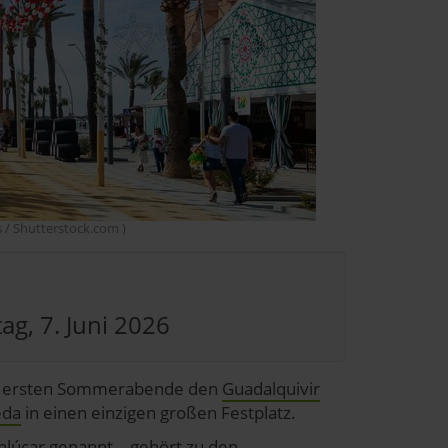
s / Shutterstock.com )
ag, 7. Juni 2026
ie ersten Sommerabende den
Guadalquivir
eda
in einen einzigen großen Festplatz.
Sanlúcar genannt – gehört zu den