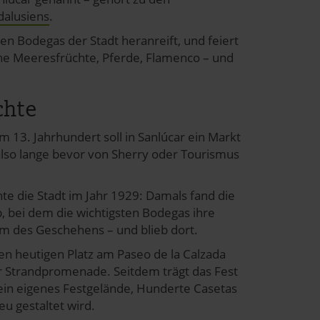
dalusiens
.
n Bodegas der Stadt heranreift, und feiert
sche Meeresfrüchte, Pferde, Flamenco – und
chte
m 13. Jahrhundert soll in Sanlúcar ein Markt
lso lange bevor von Sherry oder Tourismus
te die Stadt im Jahr 1929: Damals fand die
b, bei dem die wichtigsten Bodegas ihre
um des Geschehens – und blieb dort.
en heutigen Platz am Paseo de la Calzada
der Strandpromenade. Seitdem trägt das Fest
ein eigenes Festgelände, Hunderte Casetas
eu gestaltet wird.