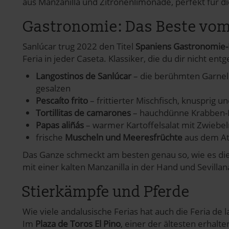
aus Manzanilla und Zitronenlimonade, perfekt für 
Gastronomie: Das Beste vom
Sanlúcar trug 2022 den Titel
Spaniens Gastronomie-
Feria in jeder Caseta. Klassiker, die du dir nicht entg
Langostinos de Sanlúcar
– die berühmten Garnele
gesalzen
Pescaíto frito
– frittierter Mischfisch, knusprig un
Tortillitas de camarones
– hauchdünne Krabben-
Papas aliñás
– warmer Kartoffelsalat mit Zwiebel
frische
Muscheln und Meeresfrüchte
aus dem At
Das Ganze schmeckt am besten genau so, wie es di
mit einer kalten Manzanilla in der Hand und Sevilla
Stierkämpfe und Pferde
Wie viele andalusische Ferias hat auch die Feria de
Im
Plaza de Toros El Pino
, einer der ältesten erhalt