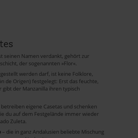
arketing Cookies akzeptieren.
stes
st seinen Namen verdankt, gehört zur
schicht, der sogenannten »Flor«.
estellt werden darf, ist keine Folklore,
de Origen) festgelegt: Erst das feuchte,
gibt der Manzanilla ihren typisch
, betreiben eigene Casetas und schenken
 die du auf dem Festgelände immer wieder
gado Zuleta.
o
– die in ganz Andalusien beliebte Mischung