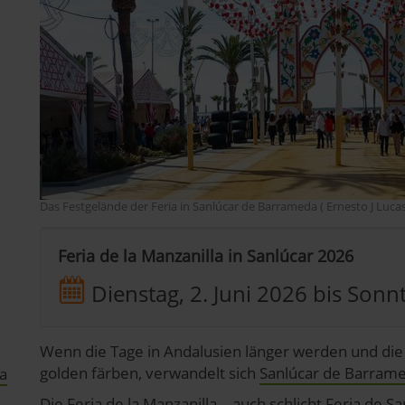
Das Festgelände der Feria in Sanlúcar de Barrameda ( Ernesto J Luca
Feria de la Manzanilla in Sanlúcar 2026
Dienstag, 2. Juni 2026
bis
Sonnt
Wenn die Tage in Andalusien länger werden und d
golden färben, verwandelt sich
Sanlúcar de Barram
a
Die Feria de la Manzanilla – auch schlicht Feria de 