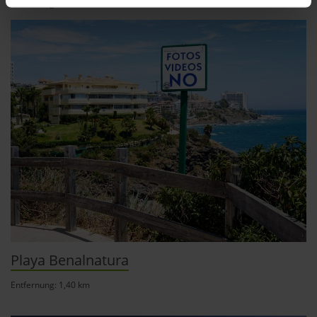
Entfernung: 4,08 km
können
Ihr Gerät durch aktives Scannen nach
bestimmten Merkmalen (Fingerprinting) identifizieren
Erfahren Sie mehr darüber, wie Ihre persönlichen Daten
verarbeitet werden, und legen Sie Ihre Präferenzen im
Abschnitt Einzelheiten
fest.
andalusien360.de verwendet Cookies
Einige von ihnen sind notwendig, während andere nicht
notwendig sind, jedoch helfen das Onlineangebot zu
verbessern und wirtschaftlich zu betreiben. Du kannst in
den Einsatz der nicht notwendigen Cookies mit dem Klick
auf die Schaltfläche »Akzeptieren« einwilligen oder dich
Playa Benalnatura
per Klick auf »Anpassen« anders entscheiden. Die
Einwilligung umfasst alle vorausgewählten, bzw. von dir
Entfernung: 1,40 km
ausgewählten Cookies. Du kannst diese Einstellungen
jederzeit aufrufen und Cookies auch nachträglich