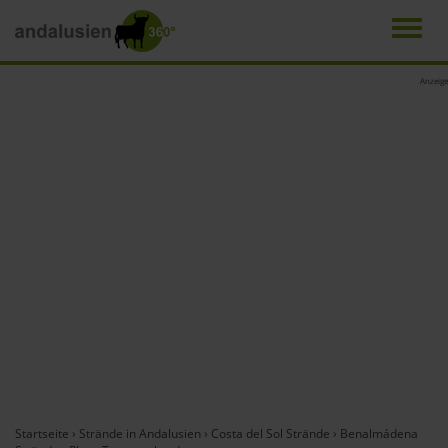
Men
Direkt
Anzeige
zum
Inhalt
Startseite
›
Strände in Andalusien
›
Costa del Sol Strände
›
Benalmádena