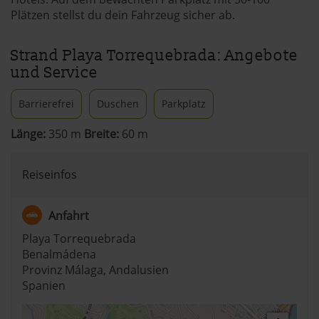
Plätzen stellst du dein Fahrzeug sicher ab.
Strand Playa Torrequebrada: Angebote
und Service
Barrierefrei
Duschen
Parkplatz
Länge:
350 m
Breite:
60 m
Reiseinfos
Anfahrt
Playa Torrequebrada
Benalmádena
Provinz Málaga, Andalusien
Spanien