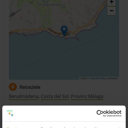
+
−
Leaflet | ©
OpenStreetMap
contributors
Reiseziele
Benalmádena
,
Costa del Sol
,
Provinz Málaga
Strände
Benalmádena Strände
,
Costa del Sol Strände
,
Provinz Málaga Strände