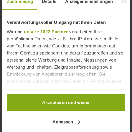
Zustimmung
Details
Anzeigeneinstellungen
Über
Strände in der Nähe
Verantwortungsvoller Umgang mit Ihren Daten
Wir und
unsere 1022 Partner
verarbeiten Ihre
persönlichen Daten, wie z. B. Ihre IP-Adresse, mithilfe
von Technologien wie Cookies, um Informationen auf
Ihrem Gerät zu speichern und darauf zuzugreifen und so
personalisierte Werbung und Inhalte, Messungen von
Werbung und Inhalten, Zielgruppenforschung sowie
Entwicklung von Angeboten zu ermöglichen. Sie
entscheiden darüber, wer Ihre Daten für welche Zwecke
nutzt. Sie können Ihre Einwilligung jederzeit über die
Cookie-Erklärung oder durch Klicken auf das Privacy
Trigger Symbol ändern oder widerrufen
Akzeptieren und weiter
Wenn Sie es erlauben, würden wir auch gerne:
Playa Carvajal
Anpassen
Informationen über Ihre geografische Lage
erfassen, welche bis auf einige Meter genau sein