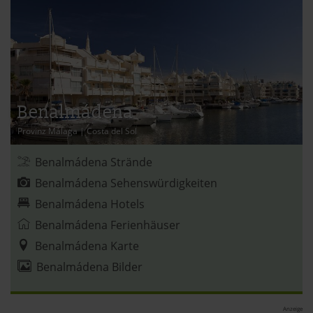
jederzeit abwählen. Weitere Hinweise zu den
verwendeten Verfahren und Begrifflichkeiten (z.B.
»Cookies«, »Marketing« und »Statistik«) erhältst du in
der Datenschutzerklärung.
Datenschutzerklärung
|
Impressum
Benalmádena
Provinz Málaga
|
Costa del Sol
Benalmádena Strände
Benalmádena Sehenswürdigkeiten
Benalmádena Hotels
Benalmádena Ferienhäuser
Benalmádena Karte
Benalmádena Bilder
Anzeige