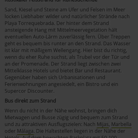
Sand, Kiesel und Steine am Ufer und Felsen im Meer
locken Liebhaber wilder und natürlicher Strände nach
Playa Torrequebrada. Der hinter dem Strand
ansteigende Hang mit Mittelmeervegetation hält
eventuellen Auto-Lärm zuverlässig fern. Über Treppen
geht es bequem bis runter an den Strand. Das Wasser
ist klar mit mäßigem Wellengang. Hier bist du richtig,
wenn du eher Ruhe suchst, als Trubel vor der Tür und
an der Promenade. Der Strand liegt zwischen zwei
Mittelklasse Hotels und bietet Bar und Restaurant.
Gegenüber haben sich Urbanisationen und
Ferienwohnungen angesiedelt, ein Bistro und ein
Supercor Discounter.
Bus direkt zum Strand
Wenn du nicht in der Nähe wohnst, bringen dich
Mietwagen und Busse zügig und bequem zum Strand
und zu attraktiven Ausflugszielen: Nach
Mijas
,
Marbella
oder
Málaga
. Die Haltestellen liegen in der Nähe der
Hotels. Auf dem bewachten Parkplatz mit 50-100