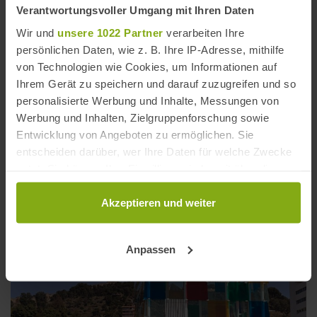
Verantwortungsvoller Umgang mit Ihren Daten
Wir und
unsere 1022 Partner
verarbeiten Ihre
persönlichen Daten, wie z. B. Ihre IP-Adresse, mithilfe
von Technologien wie Cookies, um Informationen auf
Ihrem Gerät zu speichern und darauf zuzugreifen und so
personalisierte Werbung und Inhalte, Messungen von
Werbung und Inhalten, Zielgruppenforschung sowie
Entwicklung von Angeboten zu ermöglichen. Sie
entscheiden darüber, wer Ihre Daten für welche Zwecke
nutzt. Sie können Ihre Einwilligung jederzeit über die
Botanischer Garten in Málaga
Cookie-Erklärung oder durch Klicken auf das Privacy
Entfernung: 4,45 km
Trigger Symbol ändern oder widerrufen
Akzeptieren und weiter
Wenn Sie es erlauben, würden wir auch gerne:
Anpassen
Informationen über Ihre geografische Lage
erfassen, welche bis auf einige Meter genau sein
können
Ihr Gerät durch aktives Scannen nach