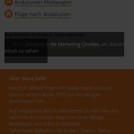
Andalusien Mietwagen
Flüge nach Andalusien
Das könnte dich auch interessieren:
Bitte
akzeptiere die Marketing Cookies
um diesen
Inhalt zu sehen
Über diese Seite
Herzlich Willkommen! Ich heiße Denis und seit
meiner ersten Reise 2009 bin ich riesiger
Andalusien-Fan.
Auf andalusien360.de bekommst du von mir und
weiteren Andalusien-Experten jede Menge
Reisetipps und Infos zu Städten,
Sehenswürdigkeiten, Stränden, Events, Natur,