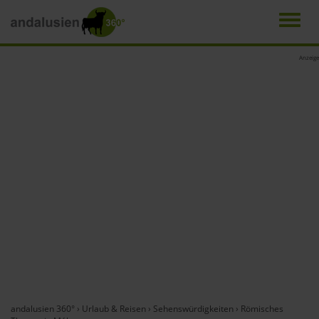
Men
Direkt
Anzeige
zum
Inhalt
andalusien 360°
›
Urlaub & Reisen
›
Sehenswürdigkeiten
›
Römisches