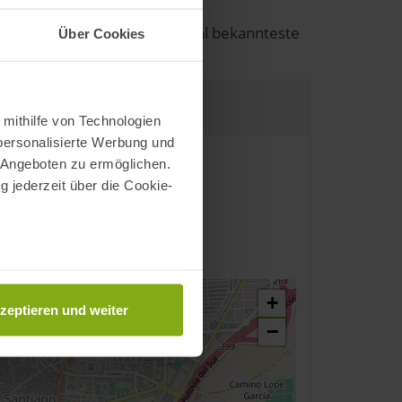
ie Plaza del Potro durch wohl bekannteste
Über Cookies
jote« von Miguel Cervantes.
 mithilfe von Technologien
personalisierte Werbung und
 Angeboten zu ermöglichen.
g jederzeit über die Cookie-
au sein können
zieren
+
zeptieren und weiter
hre Präferenzen im
Abschnitt
−