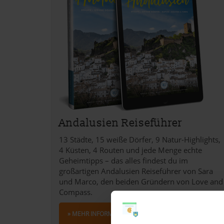
Andalusien Reiseführer
13 Städte, 15 weiße Dörfer, 9 Natur-Highlights,
4 Küsten, 4 Routen und jede Menge echte
Geheimtipps – das alles findest du im
großartigen Andalusien Reiseführer von Sara
und Marco, den beiden Gründern von Love and
Compass.
» MEHR INFORMATIONEN