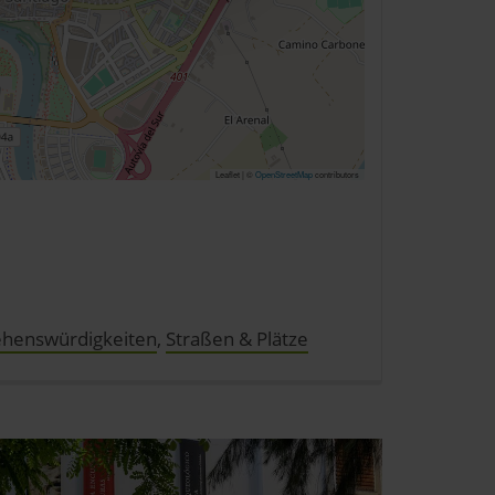
nlineangebot zu verbessern
dem Klick auf die
n. Die Einwilligung umfasst
erzeit aufrufen und Cookies
rifflichkeiten (z.B.
Leaflet | ©
OpenStreetMap
contributors
ehenswürdigkeiten
,
Straßen & Plätze