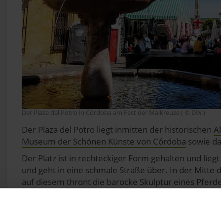
Der Plaza del Potro in Córdoba am Fest der Maikreuze ( © DW )
Der Plaza del Potro liegt inmitten der historischen
A
Museum der Schönen Künste von Córdoba
sowie d
Der Platz ist in rechteckiger Form gehalten und liegt
und geht in eine schmale Straße über. In der Mitte 
auf diesem thront die barocke Skulptur eines Pferd
Der Brunnen ist über 600 Jahre alt, 1577 wurde er 
errichtet, die nach der
Reconquista
1492 wieder in d