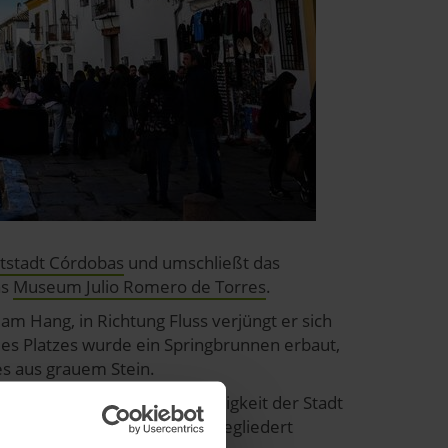
ltstadt Córdobas
und umschließt das
as
Museum Julio Romero de Torres
.
 am Hang, in Richtung Fluss verjüngt er sich
des Platzes wurde ein Springbrunnen erbaut,
es aus grauem Stein.
als Hommage an die Wehrhaftigkeit der Stadt
as spanische Königreich eingegliedert