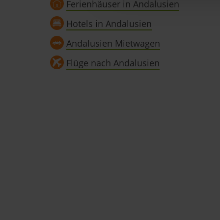
Ferienhäuser in Andalusien
Einige von ihnen sind notwen
Hotels in Andalusien
und wirtschaftlich zu betrei
Schaltfläche »Akzeptieren« e
Andalusien Mietwagen
alle vorausgewählten, bzw. v
Flüge nach Andalusien
auch nachträglich jederzeit 
»Cookies«, »Marketing« und »
Datenschutzerklärung
|
Im