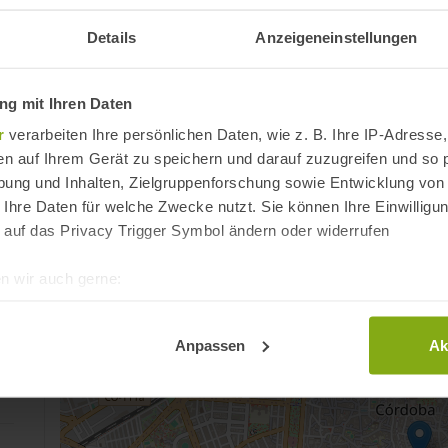
worden war.
Über die Grenzen
Córdobas
hinaus berühmt wurde d
Details
Anzeigeneinstellungen
Werk eines der Nationalautoren Spaniens: »Don Qui
g mit Ihren Daten
Reiseinfos
r
verarbeiten Ihre persönlichen Daten, wie z. B. Ihre IP-Adresse,
en auf Ihrem Gerät zu speichern und darauf zuzugreifen und so 
Adresse
ung und Inhalten, Zielgruppenforschung sowie Entwicklung von
 Ihre Daten für welche Zwecke nutzt. Sie können Ihre Einwilligun
Plaza del Potro
 auf das Privacy Trigger Symbol ändern oder widerrufen
14002 Córdoba
Provinz Córdoba, Andalusien
n wir auch gerne:
Spanien
re geografische Lage erfassen, welche bis auf einige Meter gen
es Scannen nach bestimmten Merkmalen (Fingerprinting) identifi
Anpassen
Ak
ie Ihre persönlichen Daten verarbeitet werden, und legen Sie I
t Cookies