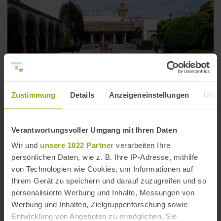
Zustimmung
Details
Anzeigeneinstellungen
Über
Verantwortungsvoller Umgang mit Ihren Daten
Wir und
unsere 1022 Partner
verarbeiten Ihre
persönlichen Daten, wie z. B. Ihre IP-Adresse, mithilfe
Viana-Palast in Córdoba
von Technologien wie Cookies, um Informationen auf
Entfernung: 1,28 km
Ihrem Gerät zu speichern und darauf zuzugreifen und so
personalisierte Werbung und Inhalte, Messungen von
Werbung und Inhalten, Zielgruppenforschung sowie
Entwicklung von Angeboten zu ermöglichen. Sie