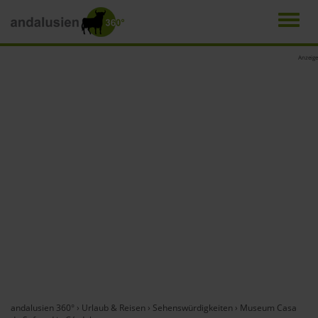
Men
Direkt
Anzeige
zum
Inhalt
andalusien 360°
›
Urlaub & Reisen
›
Sehenswürdigkeiten
›
Museum Casa