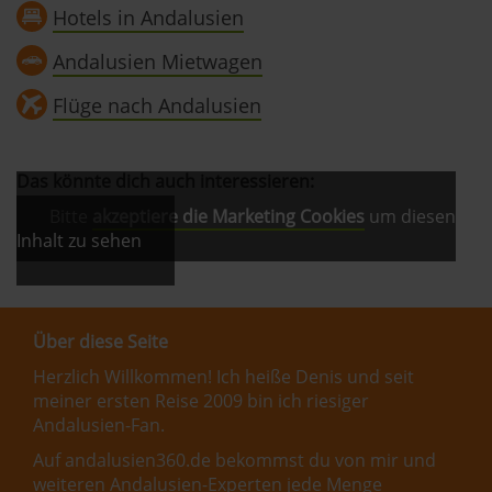
Hotels in Andalusien
Andalusien Mietwagen
Flüge nach Andalusien
Das könnte dich auch interessieren:
Bitte
akzeptiere die Marketing Cookies
um diesen
Inhalt zu sehen
Über diese Seite
Herzlich Willkommen! Ich heiße Denis und seit
meiner ersten Reise 2009 bin ich riesiger
Andalusien-Fan.
Auf andalusien360.de bekommst du von mir und
weiteren Andalusien-Experten jede Menge