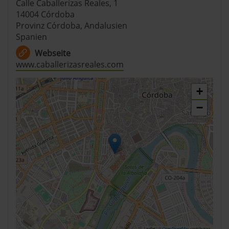
Calle Caballerizas Reales, 1
14004 Córdoba
Provinz Córdoba, Andalusien
Spanien
Webseite
www.caballerizasreales.com
+
−
Leaflet | ©
OpenStreetMap
contributors