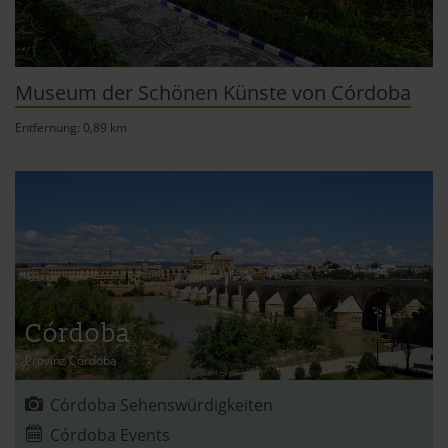
Abschnitt Einzelheiten
fest.
andalusien360.de verwendet Cookies
Museum der Schönen Künste von Córdoba
Einige von ihnen sind notwendig, während andere nicht
Entfernung: 0,89 km
notwendig sind, jedoch helfen das Onlineangebot zu
verbessern und wirtschaftlich zu betreiben. Du kannst in
den Einsatz der nicht notwendigen Cookies mit dem Klick
auf die Schaltfläche »Akzeptieren« einwilligen oder dich
per Klick auf »Anpassen« anders entscheiden. Die
Einwilligung umfasst alle vorausgewählten, bzw. von dir
ausgewählten Cookies. Du kannst diese Einstellungen
jederzeit aufrufen und Cookies auch nachträglich
Córdoba
jederzeit abwählen. Weitere Hinweise zu den
verwendeten Verfahren und Begrifflichkeiten (z.B.
Provinz Córdoba
»Cookies«, »Marketing« und »Statistik«) erhältst du in
der Datenschutzerklärung.
Córdoba Sehenswürdigkeiten
Córdoba Events