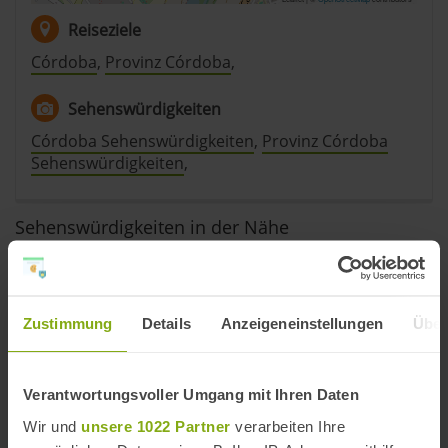
Reiseziele
Córdoba
,
Provinz Córdoba
,
Sehenswürdigkeiten
Córdoba Sehenswürdigkeiten
,
Provinz Córdoba
Sehenswürdigkeiten
,
Sehenswürdigkeiten in der Nähe
Zustimmung
Details
Anzeigeneinstellungen
Über
Verantwortungsvoller Umgang mit Ihren Daten
Wir und
unsere 1022 Partner
verarbeiten Ihre