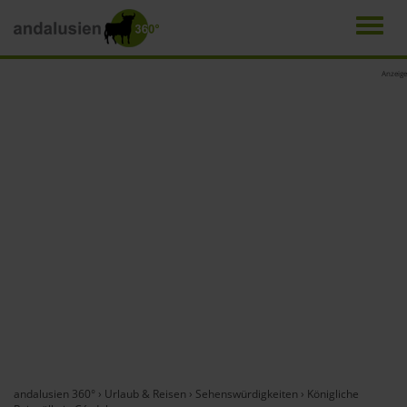
Men
Direkt
Anzeige
zum
Inhalt
andalusien 360°
›
Urlaub & Reisen
›
Sehenswürdigkeiten
›
Königliche