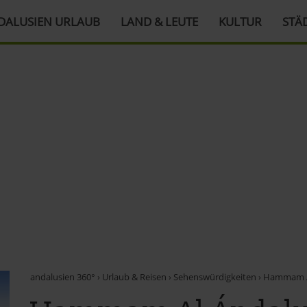
DALUSIEN URLAUB
LAND & LEUTE
KULTUR
STÄ
andalusien 360°
›
Urlaub & Reisen
›
Sehenswürdigkeiten
›
Hammam Al