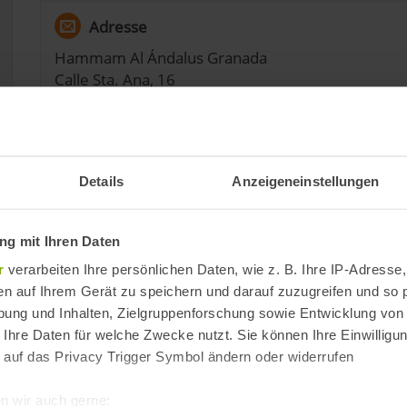
Adresse
Hammam Al Ándalus Granada
Calle Sta. Ana, 16
18009 Granada
Provinz Granada, Andalusien
Spanien
Details
Anzeigeneinstellungen
g mit Ihren Daten
r
verarbeiten Ihre persönlichen Daten, wie z. B. Ihre IP-Adresse,
en auf Ihrem Gerät zu speichern und darauf zuzugreifen und so 
ung und Inhalten, Zielgruppenforschung sowie Entwicklung von
 Ihre Daten für welche Zwecke nutzt. Sie können Ihre Einwilligun
 auf das Privacy Trigger Symbol ändern oder widerrufen
n wir auch gerne: