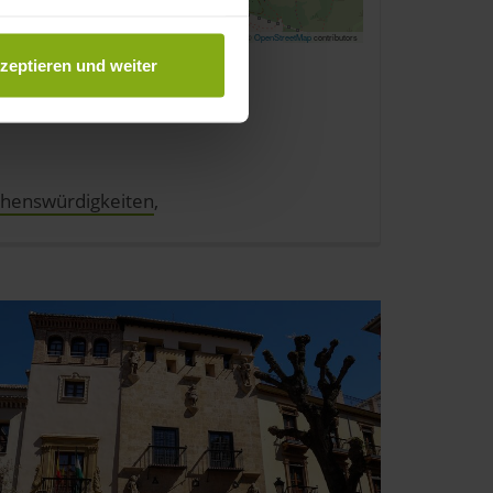
au sein können
Leaflet | ©
OpenStreetMap
contributors
zieren
zeptieren und weiter
hre Präferenzen im
Abschnitt
ehenswürdigkeiten
,
nlineangebot zu verbessern
dem Klick auf die
n. Die Einwilligung umfasst
erzeit aufrufen und Cookies
rifflichkeiten (z.B.