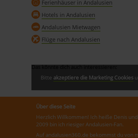
Ferienhäuser in Andalusien
Hotels in Andalusien
Andalusien Mietwagen
Flüge nach Andalusien
Das könnte dich auch interessieren:
Bitte
akzeptiere die Marketing Cookies
u
Über diese Seite
Herzlich Willkommen! Ich heiße Denis und
2009 bin ich riesiger Andalusien-Fan.
Auf andalusien360.de bekommst du von m