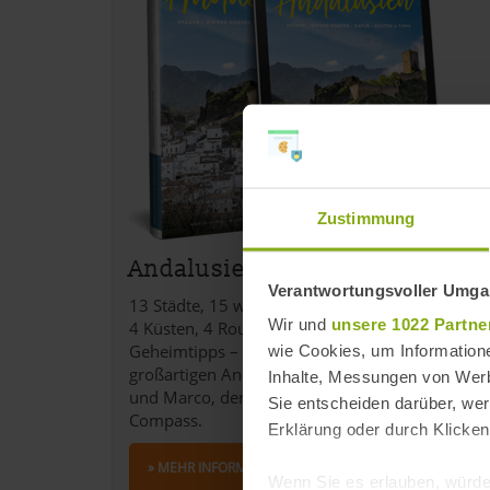
Zustimmung
Andalusien Reiseführer
Verantwortungsvoller Umgan
13 Städte, 15 weiße Dörfer, 9 Natur-Highlights,
Wir und
unsere 1022 Partne
4 Küsten, 4 Routen und jede Menge echte
Geheimtipps – das alles findest du im
wie Cookies, um Information
großartigen Andalusien Reiseführer von Sara
Inhalte, Messungen von Werb
und Marco, den beiden Gründern von Love and
Sie entscheiden darüber, wer
Compass.
Erklärung oder durch Klicken
» MEHR INFORMATIONEN
Wenn Sie es erlauben, würde