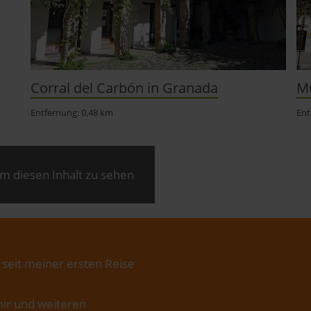
Corral del Carbón in Granada
Mu
Entfernung: 0,48 km
Ent
m diesen Inhalt zu sehen
 seit meiner ersten Reise
ir und weiteren