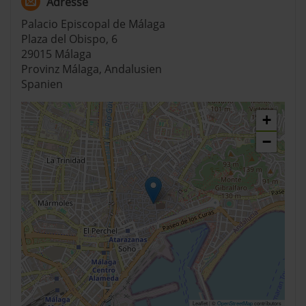
Adresse
Palacio Episcopal de Málaga
Plaza del Obispo, 6
29015 Málaga
Provinz Málaga, Andalusien
Spanien
+
−
Leaflet | ©
OpenStreetMap
contributors