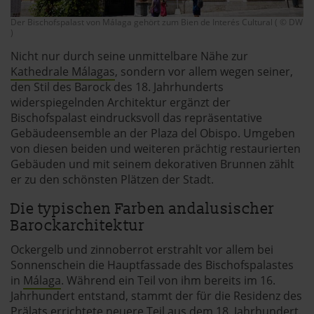
Der Bischofspalast von Málaga gehört zum Bien de Interés Cultural ( © DW
)
Nicht nur durch seine unmittelbare Nähe zur
Kathedrale Málagas
, sondern vor allem wegen seiner,
den Stil des Barock des 18. Jahrhunderts
widerspiegelnden Architektur ergänzt der
Bischofspalast eindrucksvoll das repräsentative
Gebäudeensemble an der Plaza del Obispo. Umgeben
von diesen beiden und weiteren prächtig restaurierten
Gebäuden und mit seinem dekorativen Brunnen zählt
er zu den schönsten Plätzen der Stadt.
Die typischen Farben andalusischer
Barockarchitektur
Ockergelb und zinnoberrot erstrahlt vor allem bei
Sonnenschein die Hauptfassade des Bischofspalastes
in
Málaga
. Während ein Teil von ihm bereits im 16.
Jahrhundert entstand, stammt der für die Residenz des
Prälats errichtete neuere Teil aus dem 18. Jahrhundert.