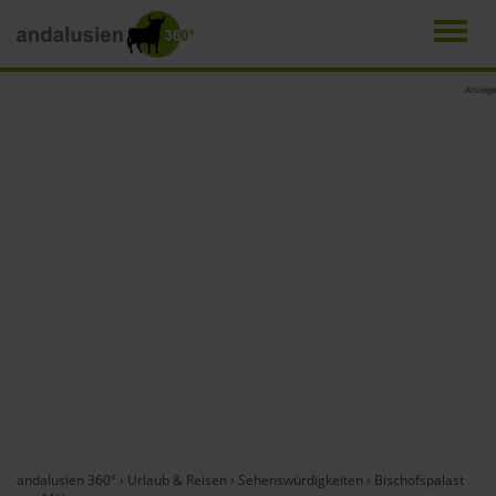
Men
Direkt
Anzeige
zum
Inhalt
andalusien 360°
›
Urlaub & Reisen
›
Sehenswürdigkeiten
›
Bischofspalast