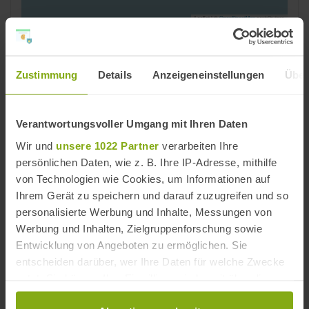
Leaflet | ©
OpenStreetMap
contributors
Reiseziele
Rincón de la Victoria
,
Costa del Sol
,
Provinz Málaga
Zustimmung
Details
Anzeigeneinstellungen
Über
Strände
Costa del Sol Strände
,
Provinz Málaga Strände
Verantwortungsvoller Umgang mit Ihren Daten
Wir und
unsere 1022 Partner
verarbeiten Ihre
Strände in der Nähe
persönlichen Daten, wie z. B. Ihre IP-Adresse, mithilfe
von Technologien wie Cookies, um Informationen auf
Ihrem Gerät zu speichern und darauf zuzugreifen und so
personalisierte Werbung und Inhalte, Messungen von
Werbung und Inhalten, Zielgruppenforschung sowie
Entwicklung von Angeboten zu ermöglichen. Sie
entscheiden darüber, wer Ihre Daten für welche Zwecke
nutzt. Sie können Ihre Einwilligung jederzeit über die
Cookie-Erklärung oder durch Klicken auf das Privacy