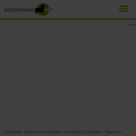
Men
Direkt
Anzeige
zum
Inhalt
Startseite
›
Strände in Andalusien
›
Costa del Sol Strände
›
›
Playa Los