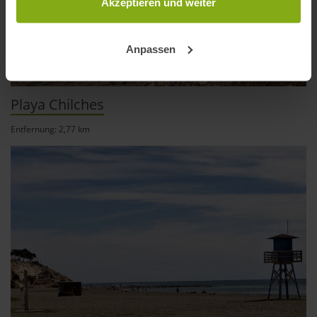
Trigger Symbol ändern oder widerrufen
Akzeptieren und weiter
Wenn Sie es erlauben, würden wir auch gerne:
Anpassen
Informationen über Ihre geografische Lage
erfassen, welche bis auf einige Meter genau sein
können
Playa Chilches
Ihr Gerät durch aktives Scannen nach
bestimmten Merkmalen (Fingerprinting) identifizieren
Entfernung: 2,77 km
Erfahren Sie mehr darüber, wie Ihre persönlichen Daten
verarbeitet werden, und legen Sie Ihre Präferenzen im
Abschnitt Einzelheiten
fest.
andalusien360.de verwendet Cookies
Einige von ihnen sind notwendig, während andere nicht
notwendig sind, jedoch helfen das Onlineangebot zu
verbessern und wirtschaftlich zu betreiben. Du kannst in
den Einsatz der nicht notwendigen Cookies mit dem Klick
auf die Schaltfläche »Akzeptieren« einwilligen oder dich